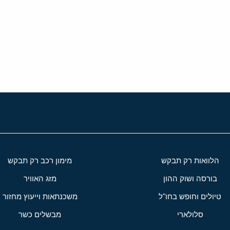
י
שור
הלוואות רק תבקש
מימון רכב רק תבקש
בורסה ושוק ההון
מזג האוויר
טיולים וחופש בחו"ל
משכנתאות וייעוץ מחזור
סלולארי
מבשלים כשר