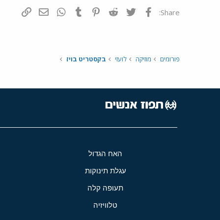
פייסבוק
Twitter
Reddit
Pinterest
Tumblr
WhatsApp
דואר אלקטרונ
הוסף קי
Share:
פורומים
מוזיקה
לועזי
בקסטריט בויז
האח הגדול
עגלת תינוקות
תעופה קלה
טלוויזיה