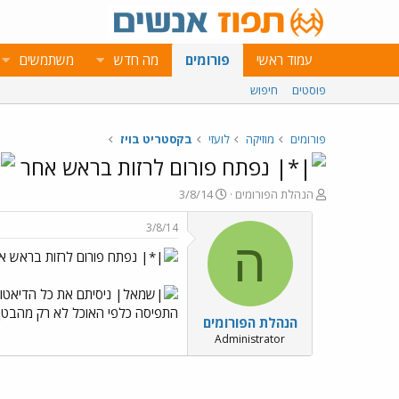
עמוד ראשי
פורומים
מה חדש
משתמשים
פוסטים
חיפוש
פורומים
מוזיקה
לועזי
בקסטריט בויז
נפתח פורום לרזות בראש אחר
פ
פ
הנהלת הפורומים
3/8/14
ו
ו
ת
ר
3/8/14
ח
ס
ה
נפתח פורום לרזות בראש 
ה
ם
נ
ב
ו
ת
ניסיתם את כל הדיאטות
ש
א
התפיסה כלפי האוכל לא רק מהבטן,
הנהלת הפורומים
א
ר
י
Administrator
ך