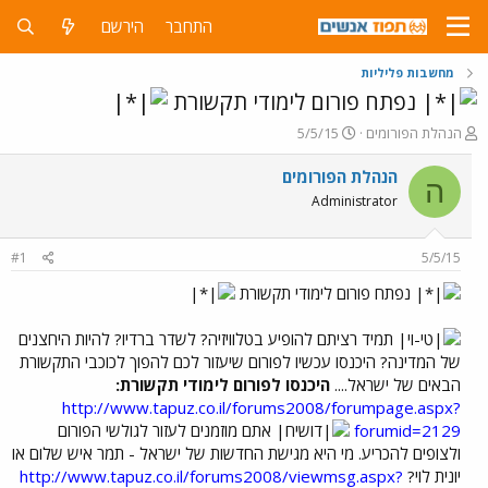
התחבר
הירשם
מחשבות פליליות
נפתח פורום לימודי תקשורת
פ
פ
הנהלת הפורומים
5/5/15
ו
ו
ת
ר
הנהלת הפורומים
ה
ח
ס
Administrator
ה
ם
נ
ב
ו
ת
#1
5/5/15
ש
א
א
ר
נפתח פורום לימודי תקשורת
י
ך
תמיד רציתם להופיע בטלוויזיה? לשדר ברדיו? להיות היחצנים
של המדינה? היכנסו עכשיו לפורום שיעזור לכם להפוך לכוכבי התקשורת
הבאים של ישראל....
היכנסו לפורום לימודי תקשורת:
http://www.tapuz.co.il/forums2008/forumpage.aspx?
forumid=2129
אתם מוזמנים לעזור לגולשי הפורום
ולצופים להכריע. מי היא מגישת החדשות של ישראל - תמר איש שלום או
יונית לוי?
http://www.tapuz.co.il/forums2008/viewmsg.aspx?