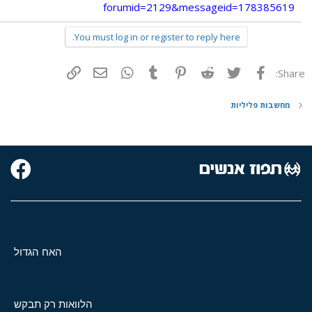
forumid=2129&messageid=178385619
You must log in or register to reply here.
פייסבוק
Twitter
Reddit
Pinterest
Tumblr
WhatsApp
דואר אלקטרוני
הוסף קישור
Share:
מחשבות פליליות
האח הגדול
הלוואות רק תבקש