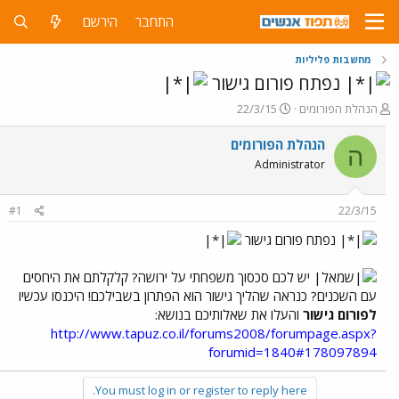
התחבר
הירשם
מחשבות פליליות
נפתח פורום גישור
פ
פ
הנהלת הפורומים
22/3/15
ו
ו
ת
ר
הנהלת הפורומים
ה
ח
ס
Administrator
ה
ם
נ
ב
ו
ת
#1
22/3/15
ש
א
א
ר
נפתח פורום גישור
י
ך
יש לכם סכסוך משפחתי על ירושה? קלקלתם את היחסים
עם השכנים? כנראה שהליך גישור הוא הפתרון בשבילכם! היכנסו עכשיו
לפורום גישור
והעלו את שאלותיכם בנושא:
http://www.tapuz.co.il/forums2008/forumpage.aspx?
forumid=1840#178097894
You must log in or register to reply here.