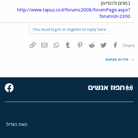
בפורום ולהתייעץ
http://www.tapuz.co.il/forums2008/forumPage.aspx?
forumId=2300
You must log in or register to reply here.
פייסבוק
Twitter
Reddit
Pinterest
Tumblr
WhatsApp
דואר אלקטרוני
הוסף קישור
Share:
סדרות מציאות
האח הגדול