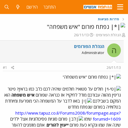
התחבר
הירשם
סדרות מציאות
נפתח פורום "איש משפחה"
פ
פ
הנהלת הפורומים
26/11/13
ו
ו
ת
ר
הנהלת הפורומים
ה
ח
ס
Administrator
ה
ם
נ
ב
ו
ת
#1
26/11/13
ש
א
א
ר
נפתח פורום "איש משפחה"
י
ך
חולים על סטואי? חולמים שיהיה לכם כלב כמו בראין? פיטר
גריפין מהווה עבורכם מודל לחיקוי? אז כנראה שפורום
איש משפחה
הוא
המקום בשבילכם
בואו לדבר על המשפחה הכי מופרעת ומיוחדת
בטלוויזיה בפורום שנפתח מחדש
http://www.tapuz.co.il/Forums2008/forumpage.aspx?
forumid=1609
שימו
פורום סוגיות פסיכולוגיות אצל ילדים
שינה את שמו ונקרא כעת פורום
ייעוץ להורים
. אתם מוזמנים להעזר