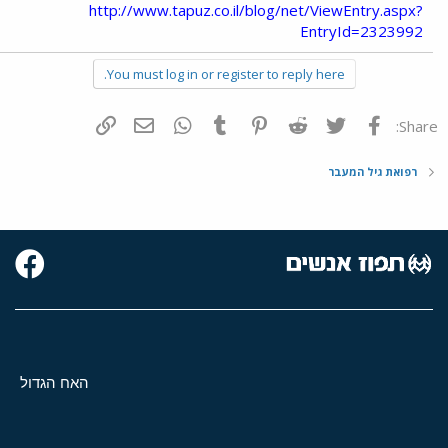
http://www.tapuz.co.il/blog/net/ViewEntry.aspx?
EntryId=2323992
You must log in or register to reply here.
פייסבוק
Twitter
Reddit
Pinterest
Tumblr
WhatsApp
דואר אלקטרוני
הוסף קישור
Share:
רפואת גיל המעבר
האח הגדול