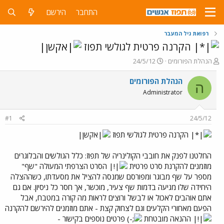
התחבר
הירשם
רפואת גיל המעבר
הקרנה פרטית לגולשי תפוז
פ
פ
הנהלת הפורומים
24/5/12
ו
ו
ת
ר
הנהלת הפורומים
ה
ח
ס
Administrator
ה
ם
נ
ב
ו
ת
#1
24/5/12
ש
א
א
ר
הקרנה פרטית לגולשי תפוז
י
ך
החלטנו לפנק את חובבי הקולינריה של תפוז: כלל הגולשים והבלוגרים
מוזמנים להקרנת סרט פרטית
הסרט הצרפתי המעולה "שף"
מספר על שף מבוגר ומפורסם שמנסה להציל את מסעדתו, כשההצלה
היחידה שלו מגיעה בדמות שף צעיר, מוכשר, אך חסר כל ניסיון. אם גם
אתם אוהבים לאכול או לבשל ורוצים לראות מה קורה במטבח, אבל
הפעם מאחורי הקלעים וגם לצחוק קצת - אתם מוזמנים להירשם להקרנה
ההנאה מובטחת
פרטים נוספים בקישור -