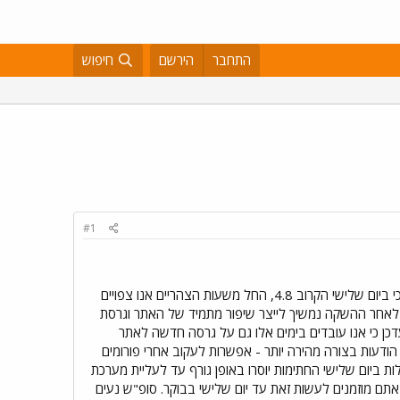
התחבר
הירשם
חיפוש
#1
תפוז עובר תהליך התחדשות של שיפור חוויית המשתמש באתר. אנו גאים ושמחים לבשר כי ביום שלישי הקרוב 4.8, החל משעות הצהריים אנו צפויים
 לאחר ההשקה נמשיך לייצר שיפור מתמיד של האתר וגרסת
דכן כי אנו עובדים בימים אלו גם על גרסה חדשה לאתר
ודעות בצורה מהירה יותר - אפשרות לעקוב אחרי פורומים
ביום שלישי החתימות יוסרו באופן גורף עד לעליית מערכת
תם מוזמנים לעשות זאת עד יום שלישי בבוקר. סופ"ש נעים