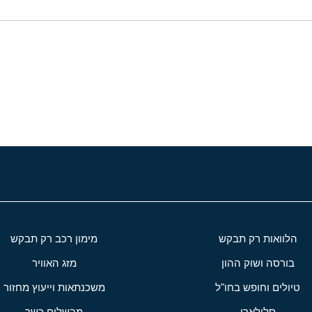
י
שור
הלוואות רק תבקש
מימון רכב רק תבקש
בורסה ושוק ההון
מזג האוויר
טיולים וחופש בחו"ל
משכנתאות וייעוץ מחזור
סלולארי
מבשלים כשר