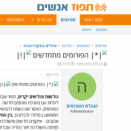
עמוד ראשי
פורומים
מה חדש
משתמשים
פוסטים
חיפוש
פורומים
המומחים
תיירות
טיולים בסקנדינביה
הפורומים מתחדשים
פ
פ
הנהלת הפורומים
30/7/15
ו
ו
ת
ר
30/7/15
ח
ס
ה
הפורומים מתחדשים
ה
ם
נ
ב
ו
ת
גולשות וגולשים יקרים,
ש
א
לעלות עם מערכת פורומים חדשה. ל
הנהלת הפורומים
א
ר
הפורומים, כאשר אנו נשמח להמשיך 
י
Administrator
המותאם בסלולר ולבלוגים.
בין החי
ך
אהובים - אייקונים חדשים ומשודרגים
חתימה משודרגת יותר (עליה עובדים