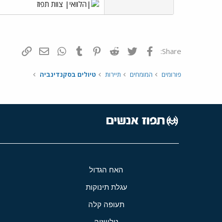
צוות תפוז
פייסבוק
Twitter
Reddit
Pinterest
Tumblr
WhatsApp
דואר אלקטרונ
הוסף קי
Share:
פורומים
המומחים
תיירות
טיולים בסקנדינביה
האח הגדול
עגלת תינוקות
תעופה קלה
טלוויזיה