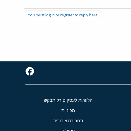
You must log in or register to reply here.
הלוואות לעסקים רק תבקש
מכוניות
תחבורה ציבורית
חתולים