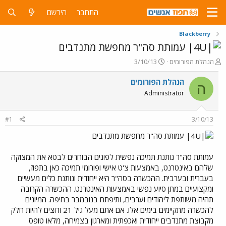
התחבר
הירשם
Blackberry
עמותת סה"ר מחפשת מתנדבים
פ
פ
הנהלת הפורומים
3/10/13
ו
ו
ת
ר
הנהלת הפורומים
ה
ח
ס
Administrator
ה
ם
נ
ב
ו
ת
#1
3/10/13
ש
א
א
ר
עמותת סה"ר מחפשת מתנדבים
י
ך
עמותת סה"ר נותנת תמיכה נפשית לפונים הבוחרים לבטא את המצוקה
שלהם באינטרנט, באמצעות צ'ט אישי ופורומי תמיכה כאן בתפוז,
בעברית ובערבית. ההכשרה בסה"ר היא ייחודית ונותנת כלים מעשיים
ומקצועיים במתן סיוע נפשי באמצעות האינטרנט. ההכשרה הקרובה
תהיה משותפת ליהודים וערבים, ותיפתח בנובמבר בחיפה. המיונים
להכשרה מתקיימים בימים אלו. אם אתם מעל גיל 21 ורוצים להיות חלק
מקבוצת מתנדבים ייחודית ואכפתית ומארגון בצמיחה, מלאו טופס