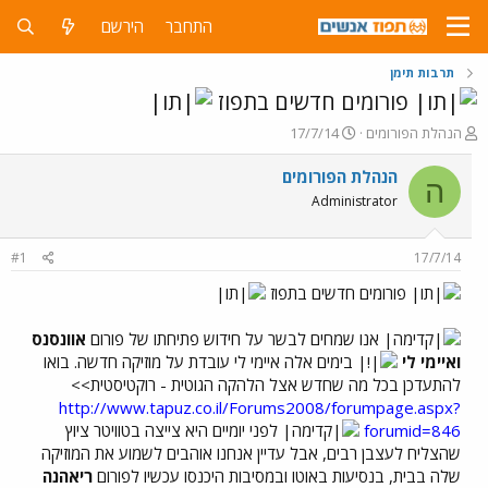
התחבר
הירשם
תרבות תימן
פורומים חדשים בתפוז
פ
פ
הנהלת הפורומים
17/7/14
ו
ו
ת
ר
הנהלת הפורומים
ה
ח
ס
Administrator
ה
ם
נ
ב
ו
ת
#1
17/7/14
ש
א
א
ר
פורומים חדשים בתפוז
י
ך
אנו שמחים לבשר על חידוש פתיחתו של פורום
אוונסנס
ואיימי לי
בימים אלה איימי לי עובדת על מוזיקה חדשה. בואו
להתעדכן בכל מה שחדש אצל הלהקה הגוטית - רוקטיסטית>>
http://www.tapuz.co.il/Forums2008/forumpage.aspx?
forumid=846
לפני יומיים היא צייצה בטוויטר ציוץ
שהצליח לעצבן רבים, אבל עדיין אנחנו אוהבים לשמוע את המוזיקה
שלה בבית, בנסיעות באוטו ובמסיבות היכנסו עכשיו לפורום
ריאהנה