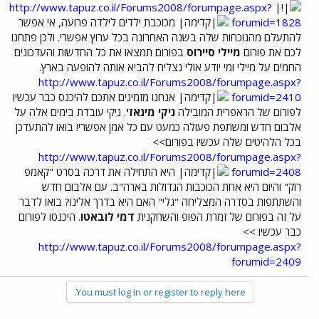
http://www.tapuz.co.il/Forums2008/forumpage.aspx?
forumid=1828
מכוכבת ילדים לילדה פרועה, אי אפשר
להתעלם מהנוכחות שלה בשנה האחרונה בכל ערוץ אפשרי. ולכן פתחנו
לכם את פורום
מיילי סיירוס
בפורום תמצאו את כל החדשות והעדכונים
החמים על מיילי ומי יודע אולי נצליח להביא אותה להופעה בארץ.
http://www.tapuz.co.il/Forums2008/forumpage.aspx?
forumid=2410
אנחנו מזמינים אתכם להיכנס כבר עכשיו
לפורום של הראפרית המובילה
ניקי מינאז'
. ניקי עובדת בימים אלה על
אלבום חדש ומשתפת פעולה כמעט עם כל אמן אפשרי! בואו להתעדכן
בכל הלהיטים שלה עכשיו בפורום>>
http://www.tapuz.co.il/Forums2008/forumpage.aspx?
forumid=2408
היא התחילה את דרכה בסרט "קאמפ
רוק" והיום היא אחת הכוכבות הגדולות בארה"ב. עם אלבום חדש
והשתתפות בסדרה המצליחה "גלי" האם היא בדרך אלינו? בואו לדבר
על זה בפורום של זמרת הפופ והשחקנית
דמי לובאטו
. היכנסו לפורום
כבר עכשיו >>
http://www.tapuz.co.il/Forums2008/forumpage.aspx?
forumid=2409
You must log in or register to reply here.