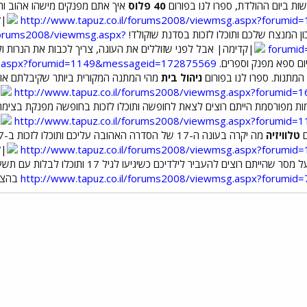
ת ביום ההולדת, ספרו לנו בפורום
40 פלוס
איך אתם מפנקים מישהו אהוב ותו
http://www.tapuz.co.il/forums2008/viewmsg.aspx?forum
 המנצח שלכם ותוכלו לזכות בסדנת שוקולד!
/forums2008/viewmsg.aspx?
forumi
אבל לפני שזוללים את העוגה, צריך לכבות את הנרות ו
ום ספא מפנק וספרים.
sg.aspx?forumid=1149&messageid=172875569
המתנות. ספרו לנו בפורום
ניהול בית
מהי המתנה המקורית ביותר שקיבלתם או נ
http://www.tapuz.co.il/forums2008/viewmsg.aspx?forumi
ות מפורסמת הייתם רוצים לצאת לחופשה ותוכלו לזכות בחופשה מפנקת בצימר
http://www.tapuz.co.il/forums2008/viewmsg.aspx?forumi
ם
טלוויזיה
מה יקרה בעונה ה-17 של הסדרה האהובה עליכם ותוכלו לזכות ב-17 כרטיסים לסרט לכם ולכל החברים!
http://www.tapuz.co.il/forums2008/viewmsg.aspx?forum
מסר שהייתם רוצים להעביר לילדיכם כשיגיעו לגיל 17 ותוכלו לבלות עם תשעה חברים בהפלגה ביאכטה!
http://www.tapuz.co.il/forums2008/viewmsg.aspx?forum
בהצל
י
שור