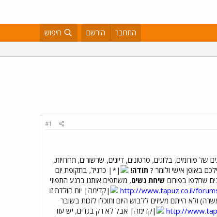
התחבר
הירשם
חיפוש
#1
 יקרים, בימים אלו האתר שלנו חוגג 17 שנים (שבזמן אינטרנט זה נחשב כמעט לתקופה של נצח). 17 שנים של פורומים, בלוגים, סרטונים, דיונים, שרשורים, תחרויות,
לכם באופן אישי ולומר ?
תודה!
כרגיל, בתקופת יום
ים שחלפו בפורום
שיחת נשים
, משתפים אותנו ברגע התפוזי
http://www.tapuz.co.il/fo
יום הולדת זו
גיל 17 (או בגיל העשרה) ולא הייתם מעיזים ללבוש היום ותוכלו לזכות בשובר
http://www.ta
אבל לא רק בגדים, יש עוד