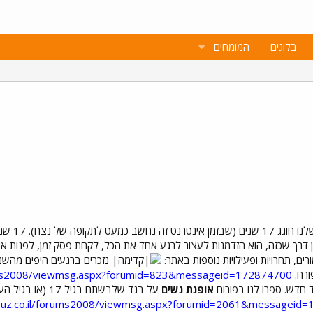
בלוגים
המומחים
תפוזניקים
ציון דרך שכזה, הוא הזדמנות לעצור לרגע אחד את הכל, לקחת פסק זמן, לפנות אי
ם, תחרויות ופעילויות נוספות באתר:
נזכרים ברגעים היפים מהשנ
ורח.
rums2008/viewmsg.aspx?forumid=823&messageid=172874700
חדש. ספרו לנו בפורום
אופנת נשים
על בגד שלבשתם ב
puz.co.il/forums2008/viewmsg.aspx?forumid=2061&messageid