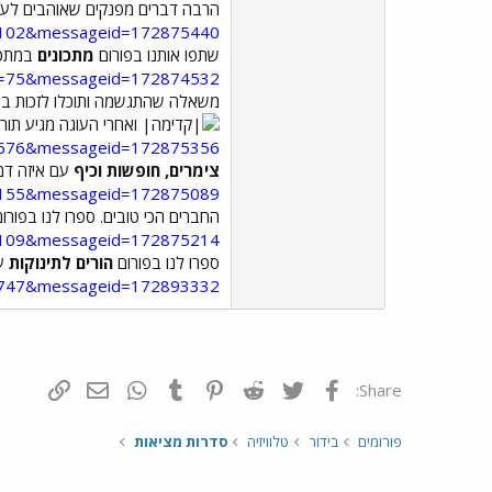
הרבה דברים מפנקים שאוהבים לעשו
id=102&messageid=172875440
שתפו אותנו בפורום
מתכונים
במתכון
d=75&messageid=172874532
משאלה שהתגשמה ותוכלו לזכות בי
ואחרי העוגה מגיע תור 
d=1676&messageid=172875356
צימרים, חופשות וכיף
עם איזה דמ
d=1155&messageid=172875089
החברים הכי טובים. ספרו לנו בפורו
id=109&messageid=172875214
ספרו לנו בפורום
הורים לתינוקות
על 
id=747&messageid=172893332
פייסבוק
Twitter
Reddit
Pinterest
Tumblr
WhatsApp
דואר אלקטרונ
הוסף קי
Share:
פורומים
בידור
טלוויזיה
סדרות מציאות