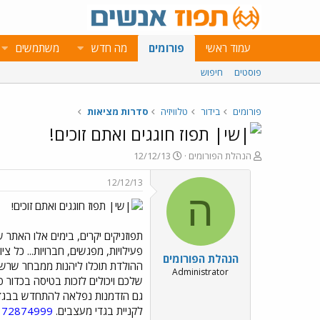
עמוד ראשי
פורומים
מה חדש
משתמשים
פוסטים
חיפוש
פורומים
בידור
טלוויזיה
סדרות מציאות
תפוז חוגגים ואתם זוכים!
פ
פ
הנהלת הפורומים
12/12/13
ו
ו
ת
ר
12/12/13
ח
ס
ה
תפוז חוגגים ואתם זוכים!
ה
ם
נ
ב
ו
ת
ש
א
פעילויות, מפגשים, חברויות... כל 
הנהלת הפורומים
א
ר
ההולדת תוכלו ליהנות ממבחר שרשורי
י
Administrator
שלכם ויכולים לזכות בטיסה בכדור פ
ך
גם הזדמנות נפלאה להתחדש בבגד 
לקניית בגדי מעצבים.
=172874999