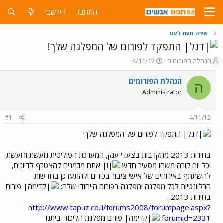
התחבר
הירשם
שירה מעת לעט
התפקד לפורום של המפלגה שלך!
פ
פ
הנהלת הפורומים
4/11/12
ו
ו
ת
ר
הנהלת הפורומים
ה
ח
ס
Administrator
ה
ם
נ
ב
ו
ת
#1
4/11/12
ש
א
א
ר
התפקד לפורום של המפלגה שלך!
י
ך
בחירות 2013 מתקרבות בצעדי ענק, המערכת הפוליטית גועשת ורועשת
וכל יום קורה משהו מסעיר חדש
אתם מוזמנים להצטרף לדיונים,
להשתתף באירוחים של אישי ציבור בכירים ולהתעדכן בחדשות
הרלוונטיות לכל מפלגה ומפלגה בפורום הייחודי שלה:
פורום
בחירות 2013.
http://www.tapuz.co.il/forums2008/forumpage.aspx?
forumid=2331
פורום מפלגת הליכוד-ביתנו