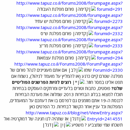
http://www.tapuz.co.il/forums2008/forumpage.aspx?
forumid=291
פורום מפלגת העבודה
http://www.tapuz.co.il/forums2008/forumpage.aspx?
forumid=2273
פורום מפלגת יש עתיד
http://www.tapuz.co.il/forums2008/forumpage.aspx?
forumid=2332
פורום מפלגת ש"ס
http://www.tapuz.co.il/forums2008/forumpage.aspx?
forumid=2333
פורום מפלגת מר"צ
http://www.tapuz.co.il/forums2008/forumpage.aspx?
forumid=294
פורום מפלגת עצמאות
http://www.tapuz.co.il/Forums2008/ForumPage.aspx?
ForumId=2330
שימו
אם אתם מעוניינים לנהל פורום של
מפלגה שטרם קיים כרגע (או להמליץ על מועמד לניהול), נשמח אם
תפנו אלינו במסר חוזר.
רוצים להיות הפרשנים הפוליטיים
שלנו?
פוסטים, כתבות וטורים בלעדיים ומרתקים העוסקים בבחירות
תוכלו למצוא בבלוג הבחירות 2013 שמלווה את מערכת הבחירות
לכנסת ה-19 אתם מוזמנים גם לפרסם בו את דעתכם על המועמדים,
המפלגות וכל עניין אחר הקשור לבחירות. כל הפרטים כאן
http://www.tapuz.co.il/blog/net/ViewEntry.aspx?
EntryId=2414551
אז שתהיה לנו חגיגה של דמוקרטיה ואל
תשכחו שמי שמצביע ? משפיע