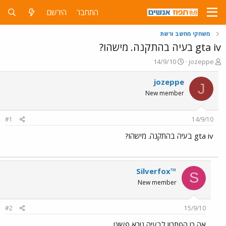
התחבר
הירשם
משחקי מחשב ורשת
gta iv בעיה בהתקנה. מישהו?
פ
פ
14/9/10
jozeppe
ו
ו
ת
ר
jozeppe
J
ח
ס
New member
ה
ם
נ
ב
ו
ת
#1
14/9/10
ש
א
א
ר
gta iv בעיה בהתקנה. מישהו?
י
ך
Silverfox™
S
New member
#2
15/9/10
אה כן הפתרון לבעיה נורא פשוט