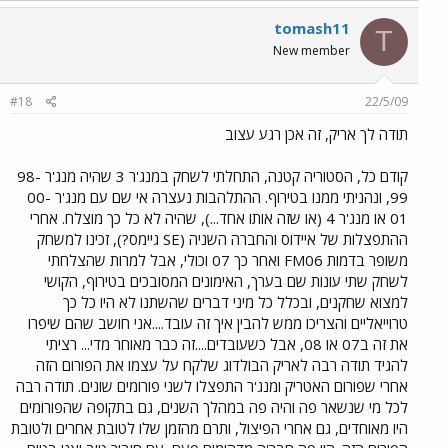
tomash11
T
New member
#18
22/5/09
תודה לך אריק, זה אכן רגע עצוב
קודם כל, הסטוריה קטנה, התחלתי לשחק במנג'ר 3 שהיה מנג'ר 98-
99, ונהניתי ממנו בטירוף. ההתלהבות נעצרה אי שם עם מנג'ר 00-
01 או מנג'ר 4 (או שזה אותו אחד...), שהיה לא כל כך מוצלח. אחרי
ההתפצלות של איידוס והחברה השניה (SE גיימס?), זכינו למשחק
משופר בדמות FM06 ואחר כך 07 וכולי, אבל למרות שהצלחתי
לשחק שתי עונות שם בערך, האימונים המסובכים בטירוף, הקושי
למצוא שחקנים, ובכלל כל מיני דברים שהשתנו לא היו כל כך
טרוייאליים והצריכו ממש להבין איך זה עובד....אני חושב שהם שיפרו
את זה ב07 או 08, אבל כשעובדים....זה כבר מאוחר מדי... רציתי
להגיד תודה רבה לאריק הבולדוג שלקח על עצמו את הפורום הזה
אחרי שפורום האטריק ומנג'ר התפצלו לשני פורומים שונים. תודה רבה
לכל מי שנשאר פה והיה פה במהלך השנים, גם בתקופה שהפורומים
היו מאוחדים, גם אחרי הפיצול, ותרם מהזמן שלו לטובת אחרים ולטובת