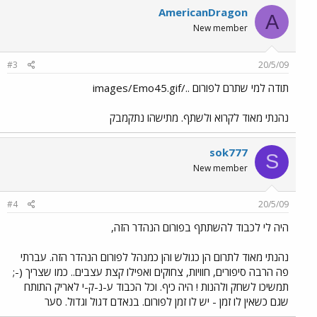
AmericanDragon
A
New member
#3
20/5/09
תודה למי שתרם לפורום ../images/Emo45.gif
נהנתי מאוד לקרוא ולשתף. מתישהו נתקמבק
sok777
S
New member
#4
20/5/09
היה לי לכבוד להשתתף בפורום הנהדר הזה,
נהנתי מאוד לתרום הן כגולש והן כמנהל לפורום הנהדר הזה. עברתי
פה הרבה סיפורים, חוויות, צחוקים ואפילו קצת עצבים.. כמו שצריך (-;
תמשיכו לשחק ולהנות ! היה כיף. וכל הכבוד ע-נ-ק-י לאריק התותח
שגם כשאין לו זמן - יש לו זמן לפורום. בנאדם דגול וגדול. סער