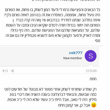
כל הבאגים והפציעות גרמו לי ולעוד המון לשחק בו פחות, ואז הפורום
היה פעיל פחות.. אמממה, כשיסדרו את זה ב2010 לאיזה פורום נלך?
איפה נתלהב שנתנו למדריד בברנבאו 6? (אה זה קרה כבר?
)
הפורום הזה יחזור בגדול! תודה לכולם שקראו הגיבו וכתבו על העונות
שלהם, על המציאות שלהם ועל הפציעות שלהם.. היה כיף גדול!
ותודה לאריק ולסער הקמצן שלא מעז להוציא 20מיליון יורו גם אם זה
מסי
sok777
S
New member
#13
21/5/09
חחח
רק שתדע שחזרתי לשחק אחרי מספר לא מבוטל של חודשים לפני
כמה שבועות, והבאתי לברצלונה בעונה השניה את ריברי ב30
מיליון
היה לי כואב, אבל הייתי כ"כ עשיר שלא היה לי כ"כ אכפת.
אבל כן, אני קמצן חחח