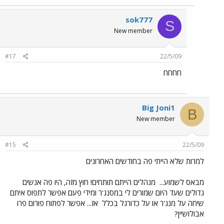
sok777
S
New member
#17
22/5/09
חחחח
Big Joni1
B
New member
#15
22/5/09
למרות שלא הייתי פה בחודשים האחרונים
מבאס לשמוע...
מנהלים הייתם תותחים! חוץ מזה, היו פה אנשים
גדולים שעד היום שמורים לי במסנג'ר ומידי פעם אפשר לתפוס איתם
שיחה על מנג'ר או על כדורגל בכלל
אז... אפשר לפתוח פורום פרו
אבולושיין?