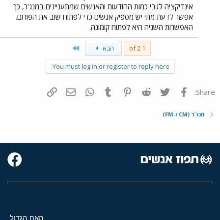
אינדיקציה לגבי כמות ההודעות והאנשים שמתעניינים במנג'ר, כך
אפשר לדעת מתי יש מספיק אנשים כדי לפתוח שוב את הפורום.
האפשרות השניה היא לפתוח קומונה.
Last
1 of 2
הבא
You must log in or register to reply here.
פייסבוק
Twitter
Reddit
Pinterest
Tumblr
WhatsApp
דואר אלקטרוני
הוסף קישור
Share:
מנג`ר (CM ו-FM)
האח הגדול