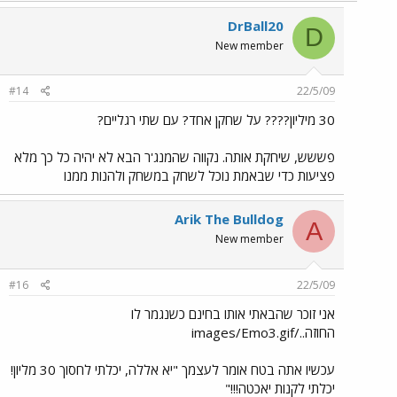
DrBall20
D
New member
#14
22/5/09
30 מיליון???? על שחקן אחד? עם שתי רגליים?
פששש, שיחקת אותה. נקווה שהמנג'ר הבא לא יהיה כל כך מלא
פציעות כדי שבאמת נוכל לשחק במשחק ולהנות ממנו
Arik The Bulldog
A
New member
#16
22/5/09
אני זוכר שהבאתי אותו בחינם כשנגמר לו
החוזה../images/Emo3.gif
עכשיו אתה בטח אומר לעצמך "יא אללה, יכלתי לחסוך 30 מליון!
יכלתי לקנות יאכטה!!!"