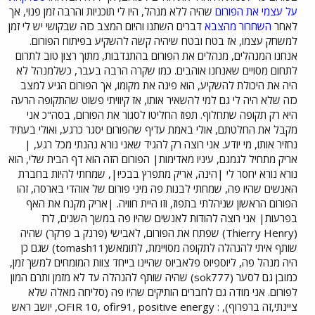
על עצמי את הפורום
שהיה ללא מנהל, היו לי תוכניות והרבה זמן פנוי, אך
לאחר
השחרור מהצבא
דברים השתנו והיום המצב כזה שבקושי יש לי זמן
למשחק עצמו, אז בטח ובטח שיהיה קשה להשקיע בפיתוח הפורום.
אנחנו המנהלים, מנהלים את הפורום בהתנדבות, מתוך רצון טוב לתרום
לתחום מסויים שאנחנו אוהבים. כמו שקרה הרבה בעבר, כשלמנהל לא
היה את היכולת להשקיע, הוא פינה את מקומו, אך הפורום הגיע למצב
כזה שלא היה לי גם למי להשאיר אותו, אז קיוויתי פשוט שהתקופה הרעה
היא רק תקופה שתחלוף. תפוז החליטו לסגור את הפורום, בסה"כ אני
מקבל את החלטתם, אולי באמת עדיף שהפורום יסגר כרגע, ואולי בעתיד
נחזיר אותו, מי יודע. אני רוצה רק להגיד שאני נורא נהנתי מכל רגע, |
אריק מתחיל לגמגם, עיניו מאדימות| הפורום הזה הוא דף הבית שלי, הוא
נורא נורא יחסר לי |הינה, אריק מתפרץ בבכי!|, שמחתי להיות בחברת
האנשים שהיו פה, שמחתי לבנות פה מיני פורום של אוהדי בארסה, זהו
הפורום הראשון שניהלתי בתפוז, וזו היית חוויה. |אריק מקנח את האף
בפרעות| אני רוצה להודות לאנשים שהיו פה במשך השנים, לרז
(Thierry Henry) שפתח את הפורום, לאבישי‬ (פרנק ב פרקר) שהיה
שותף איתי להנהלה לתקופה מסויימת, לתומאש(tomash11) שגם כן
היה מנהל פה, ליוספיוס פלאביוס שהיינו בייחד צוות המומחים למשך זמן,
כמובן גם לסער (sok777) שהיה שותף להנהלה עד לא מזמן ותרם המון
לפורום. אני מודה גם לחברים הותיקים שהיו פה (סליחה מאלה שלא
ציינתי,זה ברפרוף), : OFIR 10, ofir91, positive energy, יושב ראש