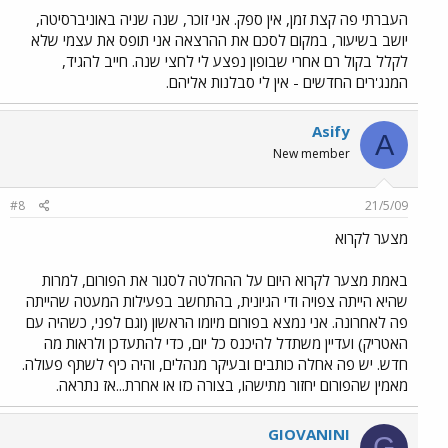
העברתי פה קצת זמן, אין ספק. אני זוכר, שנה שניה באוניברסיטה,
יושב בשיעור, במקום לסכם את ההרצאה אני תופס את עצמי שלא
לקלל בקול רם אחרי שבופון נפצע לי לחצי שנה. חייב להגיד,
המנג'רים החדשים - אין לי סבלנות אליהם.
Asify
A
New member
#8
21/5/09
מצער לקרוא
באמת מצער לקרוא היום על ההחלטה לסגור את הפורום, למרות
שהיא הייתה צפויה ודי הגיונית, בהתחשב בפעילות המעטה שהייתה
פה לאחרונה. אני נמצא בפורום מיומו הראשון (וגם לפני, כשהיה עם
האטריק) ועדיין משתדל להיכנס כל יום, כדי להתעדכן ולראות מה
חדש. יש פה אחלה כותבים ובעיקר מנהלים, והיה כיף לשתף פעולה.
מאמין שהפורום יחזור מתישהו, בצורה כזו או אחרת...אז נתראה.
GIOVANINI
G