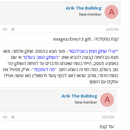
Arik The Bulldog
A
New member
#5
20/5/09
קצת נוסטלגיה ../images/Emo13.gif
"
יש לי שחקן מצוין בשבילכם!!
"- סער מצא ב2005 שחקן אלמוני, והוא
מצא גם לאיזה קבוצה להביא אותו. "
השחקן הטוב בעולם
" אי שם
באמצע 2005, הייתי בטוח שאנחנו מדברים על לפחות השחקן הכי
טוב בעולם, כמה הזוי זה נשמע היום.
"
מה דעתכם?
"- אריק מפעיל את
המוח היהודי, ומרוב שהוא דואג לכסף (ועוד וירטואלי) הוא עושה אפילו
עסקים עם השטן!
Arik The Bulldog
A
New member
#6
20/5/09
עוד קצת