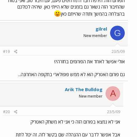
הפורום הזה. היו פה חבר'ה מדהימים פעם, עם חיבור טוב ואני בטוח
שהחיבור הזה נשאר גם בזמנים שלא הייתי כאן. שיהיה לכולכם
בהצלחה בהמשך ותודה שהייתם כאן
gilrel
G
New member
#19
23/5/09
אולי אפשר לאחד את הפורומים בחזרה?!
גם פורום האטריק הוא לא ממש פופולארי בתקופה האחרונה...
Arik The Bulldog
A
New member
#20
23/5/09
אני לא נמצא בפורום הזה כי אני לא משחק האטריק
אבל אפשר לדבר עם ההנהלה שם בקשר לזה. זה יכול לתת