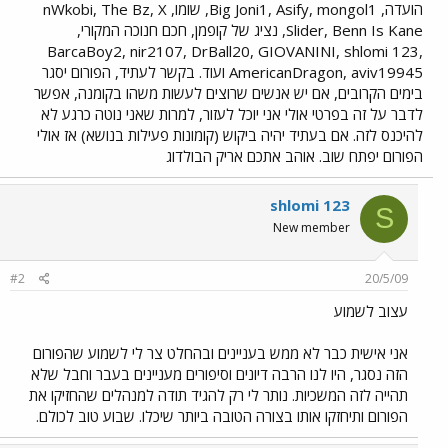
הועדה, Big Joni1, Asify, mongol1, שומו, nWkobi, The Bz, X
Slider, Benn Is Kane, נציג של קופמן, חכם חנוכה המקורי,
BarcaBoy2, nir2107, DrBall20, GIOVANINI, shlomi 123,
AmericanDragon, aviv19945 ועוד. בקשר לעתיד, הפורום יסגר
בימים הקרובים, אם יש אנשים שרוצים לעשות משהו בקומנה, אפשר
לדבר על זה בפרטי אולי אני יוכל לעזור, למרות שאני נוטה כרגע לא
להיכנס לזה. אם בעתיד יהיה ביקוש (קומונות פעילות בנושא) אז אולי
הפורום יפתח שוב. אוהב אתכם אריק הבולדוג
shlomi 123
S
New member
#2
20/5/09
עצוב לשמוע
אני אישית כבר לא ממש בעניינים ובהחלט צר לי לשמוע שהפורום
הזה נסגר, היו לנו הרבה דיונים וסיפורים מעניינים בעבר וחבל שלא
תהייה לזה המשכיות. נותר לי רק להגיד תודה למנהלים שהחזיקו את
הפורום ותיחזקו אותו בצורה הטובה ביותר שיכלו. שבוע טוב לכולם.