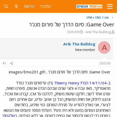
התחבר
הירשם
מנג`ר (CM ו-FM)
Game Over: סיום הדרך של פורום מנג'ר
פ
פ
20/5/09
Arik The Bulldog
ו
ו
ת
ר
Arik The Bulldog
A
ח
ס
New member
ה
ם
נ
ב
ו
ת
#1
20/5/09
ש
א
א
ר
Game Over: סיום הדרך של פורום מנג'ר ../images/Emo201.gif
י
ך
ב-14/11/04 הכריז Thierry Henry
(רז) ש"פורום מנג'ר נפרד
מהאטריק!", מאז עברו 4 וחצי שנים שבהם הכרנו אנשים, סיפרנו חוויות,
עזרנו אחד לשני, חלקנו שיטות משחק, לכלכנו על CM, קברנו את TCM,
ונהננו לחלוק את חווית המשחק הכל כך אהוב עלינו, עם אחרים. היום
לצערי, אני נאלץ להודיע על סגירת הפורום. כפי שידוע, בחודשים
האחרונים הפורום כמעט ולא היה פעיל. העלתי מספר פעמים את הנושא
בפורום כדי לנסות ולהחזיר את החיים לפורום, אך ללא הצלחה.
כשלקחתי