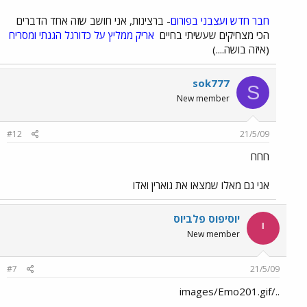
חבר חדש ועצבני בפורום
- ברצינות, אני חושב שזה אחד הדברים
הכי מצחיקים שעשיתי בחיים
אריק ממליץ על כדורגל הגנתי ומסריח
(איזה בושה....)
sok777
S
New member
#12
21/5/09
חחח
אני גם מאלו שמצאו את גוארין ואדו
יוסיפוס פלביוס
י
New member
#7
21/5/09
../images/Emo201.gif