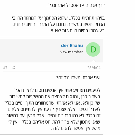
דרך אגב בIPI אסטרל אמר וככל..
בזיהוי תחתיות בכלל.. שהוא הסתמך על המחזור החיובי
הגדול יחסית במשך היום וגם על המחזור החיובי החריג
בעוצמתו בסיום היום.\ וBINGO...
der Eliahu
D
New member
#7
25/4/04
ואני אמרתי משהו נגד זה?
לפעמים מפתיע אותי איך אנשים נוטים לראות הכל
בשחור לבן , ומנסים לצמצם את ההשקפות לתשובות
של כן ולא . אני לא אמרתי שהמחזורים התוך יומיים בכלל
לא רלוונטים - אלא שצריך לדעת איך להתייחס אליהם .
זה בכלל לא כמו מחזורים יומיים . אבל מכאן ועד לחשוב
שאני מתכוון שלא צריך להתייחס אליהם בכלל .. אין לי
מושג איך אפשר להגיע לזה .