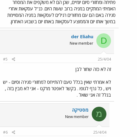
פתיחה ומחזורי סיום יומיים, שכן הם לא משקפים את המסחר
האמיתי המתקיים במניה ברוב שעות היום. כנ"ל עסקאות אחרי
סגירה באם הם עם מחזורים רגילים לעסקאות במניה המסויימת
במשך אותו יום והממוצע לעסקאות באותו יום בשבוע האחרון.
der Eliahu
D
New member
#5
25/4/04
זה לא כזה שחור לבן
לא אמרתי שאין בכלל טעם להתייחס למחזורי סגירה וסיום - יש
ויש , כל גרף לגופו . בקשר לאפטר מרקט - אני לא מבין בזה ,
בגלל זה אני שואל .
מסטיקה
מ
New member
#6
25/4/04