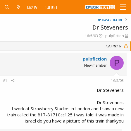
התחבר
הירשם
תחבורה ציבורית
Dr Steveners
פ
פ
16/5/03
pulpfiction
ו
ו
ת
הנושא נעול.
ר
ח
ס
ה
ם
pulpfiction
P
נ
ב
New member
ו
ת
ש
א
א
ר
#1
16/5/03
י
ך
Dr Steveners
Dr Steveners
I work at Strawberry Studios in London and I saw a new
train called the 817-81710cc125 I was told it was made in
Israel do you have a picture of this train thankyou