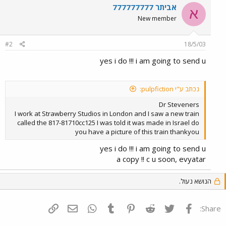
אביתר 777777777
א
New member
#2
18/5/03
yes i do !!! i am going to send u
נכתב ע"י pulpfiction:
Dr Steveners
I work at Strawberry Studios in London and I saw a new train
called the 817-81710cc125 I was told it was made in Israel do
you have a picture of this train thankyou
yes i do !!! i am going to send u
a copy !! c u soon, evyatar
הנושא נעול.
פייסבוק
Twitter
Reddit
Pinterest
Tumblr
WhatsApp
דואר אלקטרוני
הוסף קישור
Share: