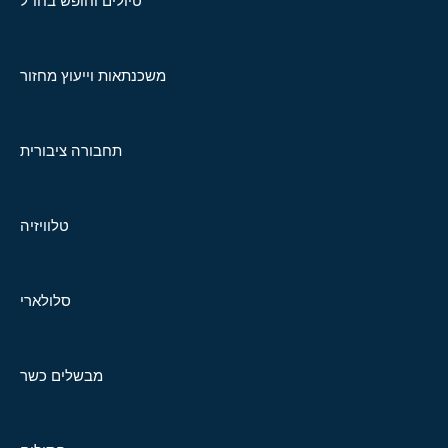
טיולים וחופש בחו"ל
משכנתאות וייעוץ מחזור
תחבורה ציבורית
טלוויזיה
סלולארי
מבשלים כשר