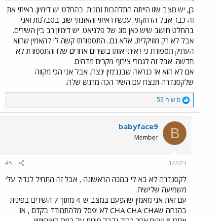
כן, יש מצב שזו הייתה התלהבות זמנית. בהחלט יש דימיון. ראיתי את
זה כבר אבל הדחקתי. עכשיו ראיתי והאזנתי שוב בסבלנות ואני
בהחלט חושב שיש כאן סוג של פלגיאט. יש דימיון רב בין השירים.
אבל לא רק מוזיקלית, אלא גם.. התספורת! קשה לי להאמין שהוא
העתיק תספורת כי ראיתי אותו בשירים אחרים שלו והתספורת לא
חדשה. אבל זה לגמרי צירוף מקרים מדהים.
אם לא הוא אז כנראה שבנג'מין ינצח. אבל אני הכי מקווה
שלקסנדרה תנצח עם השיר הכה מרגש שלה.
R
מ ש ה 53
e
a
c
babyface9
B
t
Member
i
o
n
#5
1/2/23
s
:
לקסנדרה לא בא לי במכה הראשונה , אבל זה התחיל לגדול עלי
משמיעה שלישית.
עם זאת אני מאמין שהפעם במצב ש-4 מתוך 7 השירים בפינית
בהנחה שCHA CHA CHA לא יפסל מלהתמודד בקדם , אז
אחרי 8 שנים אחר כבוד נקבל פינית על במת האירוויזיון