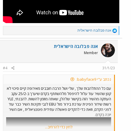
R
אנה פבלובה הישראלית
e
a
c
אנה פבלובה הישראלית
t
Member
i
o
n
#4
31/1/23
s
:
נכתב ע"י babyface9:
עם כל ההתלהבות שלך , שלי ושל הרבה חובבים מאירופה קיים סיכוי לא
קטן שהשיר עוד עלול להיפסל מלהשתתף בקדם שיערך ב-25/2 עקב
העתקה מהשיר הזה בקישור שלהלן, שאתה מוזמן להשוות. להבנתי, YLE
רשות שידור הפינית עורכת בירור מול EBU לגבי תקינות השיר כבר עוד
לפני הקדם, וזאת כדי להקדים פאשלה עתידית פוטנציאלית , אם השיר
יזכה בקדם.
לחץ כדי להרחיב...