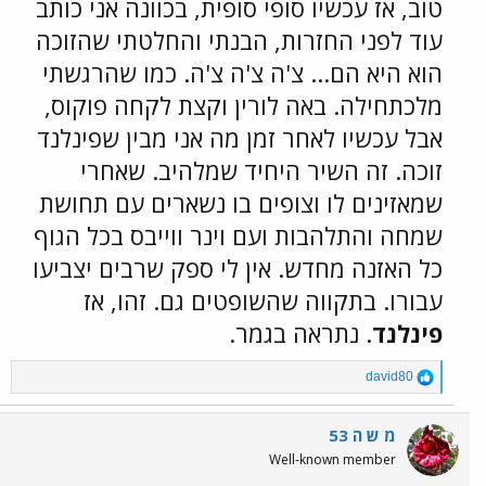
טוב, אז עכשיו סופי סופית, בכוונה אני כותב
עוד לפני החזרות, הבנתי והחלטתי שהזוכה
הוא היא הם... צ'ה צ'ה צ'ה. כמו שהרגשתי
מלכתחילה. באה לורין וקצת לקחה פוקוס,
אבל עכשיו לאחר זמן מה אני מבין שפינלנד
זוכה. זה השיר היחיד שמלהיב. שאחרי
שמאזינים לו וצופים בו נשארים עם תחושת
שמחה והתלהבות ועם וינר ווייבס בכל הגוף
כל האזנה מחדש. אין לי ספק שרבים יצביעו
עבורו. בתקווה שהשופטים גם. זהו, אז
פינלנד
. נתראה בגמר.
R
david80
e
a
c
מ ש ה 53
t
Well-known member
i
o