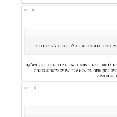
#8
כדוגמה, אז יש קווים מקומיים בתוך השכונות, כמו: 27 אחוזה - ורדיה 29 אחוזה - אידר - הנטקה 39 אחוזה - דניה 38 זיו - נתיב חן הגיוני שאפשר יהיה לנסוע מהדר להנטקה בכרטיס
ר לנסוע ביניהם באוטובוס אחד וכיום בשניים. כמו למשל קווי
רים בתוך אותה עיר שלא עברו שינויים כלשהם, כדוגמת
 אוטובוסים?
#11