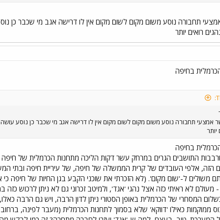
מצעי תחבורה נוסע משום מקום לשום מקום אין לו דרישה אגב מי שכבר כן נוסע 
הגים רואים יותר
הכרמלית בחיפה
ר אמצעי תחבורה נוסע משום מקום לשום מקום אין לו דרישה אגב מי שכבר כן נוסע עושה זא
יותר
הכרמלית בחיפה
רבבות התושבים הגרים במרחק עשר דקות הליכה מתחנות הכרמלית של חיפה ב
 הזה, אלפי העובדים של קרית הממשלה של חיפה, של עיריית חיפה ובתי המש
ם משולים ל-'שום מקום'. (לא הזכרתי את שוכני הקבע בגן החיות של חיפה כי א
 מעולם לא ראיתי כזה אצל נהגי 'אגד', ולמיטב זכרוני גם לא ניתן לרכוש כזה
לום המסחרי של הכרמלית באופן הסטורי ניתן לדון הרבה, ויש גם הרבה כאלו
ס ממוקמות כאילו 'דווקא' שלא בסמוך לתחנות הכרמלית (מעבר לפינה, ברחוב 
ל המערכת. טוב, בעצם, למה ש-'אגד' יעזרו לחברה מתחרה? זה כמו לבקש מהאו