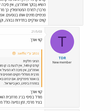
פנימיים מזינים אותו בנוסעים. א
קווים עורקיים בתדירות גבוהה, וק
21/5/03
T
קווי אורך
נכתב ע"י seffic:
TDR
הגיוני חלקית
New member
קודם קו 149, אין לג
בו אוטו' מיפרקיים. אם ינהיגו 
במהרה בימינו, כאן בישראל.
קווי אורך
מודל בסיסי בג"ג מרחבית הוא 
בציר מרכזי, זמן נסיעה כולל מה