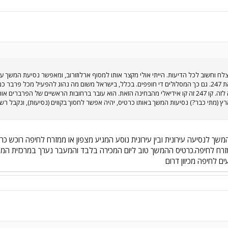
עת בו. קו מוצלח וחשוב לכל הדיעות. הייתי אולי מקצר אותו למסוף ארלוזורוב, ומאפשר נסיעת ה
ואחה"צ), אין סיבה לא הפעיל את 247. גם כך המסלולים די חופפים. בכלל, בישראל משום מה נהוג להפעי
מרבית מסלולי הקוים חופפים זה לזה. קו 247 זה קו אידיאלי מהבחינה הזאת. הוא עובר ברחובות הראש
בארץ (מתי כבר?) נסיעות המשך באותו כרטיס, יהיה אפשר לחסוך בקווים (נסיעות), ונקבל רשת
משך לנסיעה עירונית ובין עירונית נוסע המגיע מצפון או ממזרח לחיפה רוכש 
מזרח לחיפה.כרטיס ההמשך טוב ליום המכירה בלבד והמעבר נערך במרכזית המ
ם לחיפה מכיוון דרום