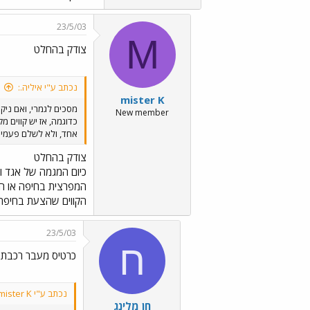
23/5/03
M
צודק בהחלט
נכתב ע"י איליה.:
mister K
מסכים לגמרי, ואם ניק
New member
אחד, ולא לשלם פעמיים - על קו 20/28/37/24 לאחו
צודק בהחלט
כיום המגמה של אגד וד
המפרצית בחיפה או הקו
הקווים שהצעת בחיפה.
23/5/03
ח
כרטיס מעבר רכבת ע
נכתב ע"י mister K:
חן מלינג