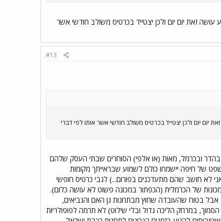
עושה זאת יום יום ולכן יצטייד בכרטיס משולב חודשי אשר
#13
ת יום יום ולכן יצטייד בכרטיס משולב חודשי אשר אותו לפי דברי
הדר ובכרמל, מאות (או אלפי) הסוחרים שבתי העסק שלהם
פט של חיפה יישמחו כולם לשמוע שבראייתך מקומות
ני לא חושב שהם מתעדכנים בפורום...) לגבי כרטיס חופשי
 במכונות של הכרמלית (הכפתור במכונה פשוט לא עושה כלום).
, אבל בטוח שהעובדה שחוץ מבתחנות גן האם והנביאים,
הסמוך, במרחק הליכה גדול ובלי שילוט) לא תרמה לפופולריות
טובוסים להגיע בזמנים הנכונים לתחנות רכבת ישראל