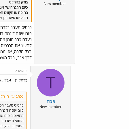
צודק בהחלט
New member
כיום המגמה של אגד 
בחיפה או הקווים הפ
מדוע שנסיעה בין ש
כרטיס מעבר רכבת ע
כיום ישנה דוגמה ב
להשיג את הכרטיס ב
בכל מקרה, אני ממל
דרך אגב, בכל העיר
23/5/03
T
כרמלית - אגד ../images/Emo31.gif
נכתב ע"י חן מלינ
TDR
כרטיס מעבר רכב
New member
כיום ישנה דוגמה
התועלת שבו יורד
המשולב הזה, ולו