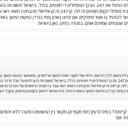
השיא (בוקר ואחה"צ), אין סיבה לא הפעיל את 247. גם כך המסלולים די חופפים. בכ
פרבר) למרכז המטרופולין. כך מרבית מסלולי הקוים חופפים זה לזה
פשר להפעיל בו אוטו' מיפרקיים. אם ינהיגו בארץ (מתי כבר?) נסיעות המשך באו
וים שכונתיים שמזינים אותם. במהרה בימינו, כאן בישראל.
עת בו. קו מוצלח וחשוב לכל הדיעות. הייתי אולי מקצר אותו למסוף ארלוזורוב, ומאפשר נסיעת ה
ואחה"צ), אין סיבה לא הפעיל את 247. גם כך המסלולים די חופפים. בכלל, בישראל משום מה נהוג להפעי
מרבית מסלולי הקוים חופפים זה לזה. קו 247 זה קו אידיאלי מהבחינה הזאת. הוא עובר ברחובות הראש
בארץ (מתי כבר?) נסיעות המשך באותו כרטיס, יהיה אפשר לחסוך בקווים (נסיעות), ונקבל רשת
קריסטלר בסיס הרעיון כיסוי מקומי וקו מקשר בין המשושים המעבר ללא תשלום נ
יר יותר