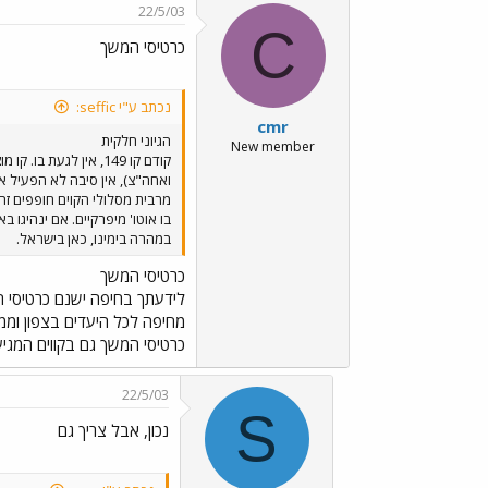
22/5/03
C
כרטיסי המשך
נכתב ע"י seffic:
cmr
הגיוני חלקית
New member
קודם קו 149, אין לג
בו אוטו' מיפרקיים. אם ינהיגו 
במהרה בימינו, כאן בישראל.
כרטיסי המשך
לידעתך בחיפה ישנם כרטיסי ה
מחיפה לכל היעדים בצפון ומ
כרטיסי המשך גם בקווים המגיעי
22/5/03
S
נכון, אבל צריך גם