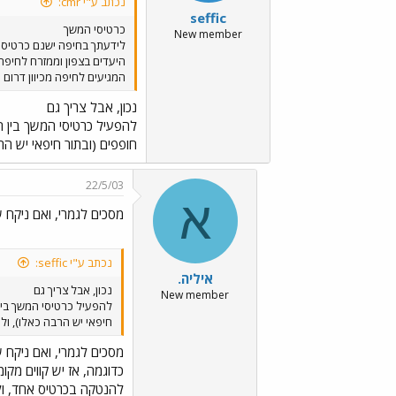
נכתב ע"י cmr:
seffic
כרטיסי המשך
New member
לידעתך בחיפה ישנם כרטיסי 
היעדים בצפון וממזרח לחיפ
המגיעים לחיפה מכיוון דרום
נכון, אבל צריך גם
להפעיל כרטיסי המשך בין ה
חופפים (ובתור חיפאי יש הר
22/5/03
א
מסכים לגמרי, ואם ניקח 
נכתב ע"י seffic:
איליה.
נכון, אבל צריך גם
New member
להפעיל כרטיסי המשך בין 
חיפאי יש הרבה כאלו), ול
מסכים לגמרי, ואם ניקח 
להנטקה בכרטיס אחד, ולא לשלם פעמיים - על