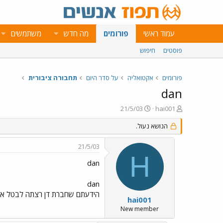
עמוד ראשי
פורומים
מה חדש
משתמשים
פוסטים
חיפוש
פורומים
אקטואליה
על סדר היום
תחבורה ציבורית
dan
פ
פ
21/5/03
hai001
ו
ו
ת
ר
הנושא נעול.
ח
ס
ה
ם
21/5/03
נ
ב
H
ו
ת
dan
ש
א
א
ר
dan
י
הידעתם שחברת דן רצתה לבטל את הקווים 149 47 48 מחודש מאי במקומו יעבו
ך
hai001
New member