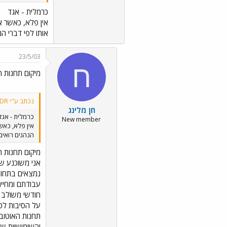
כרמלית - אגד
אין פלא, כאשר א
אותו לפי דברי הנ
23/5/03
ח
מיקום תחנות 
נכתב ע"י TDR:
חן מלינג
כרמלית - אגד
New member
אין פלא, כאש
הנהגים רואים 
מיקום תחנות 
אני משוכנע ש
נמצאים בתחום
עבודתם ומחיית
חודשי משולב -
על הסיבות לכש
תחנות האוטובו
והשימושיות ש