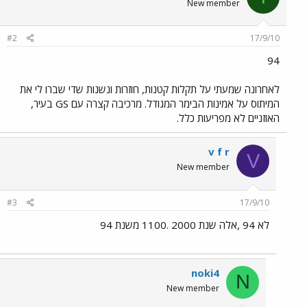
New member
#2
17/9/10
94
לאחרונה שמעתי על תקלות קטנות, חוזרות ונשנות שדי שברו לי את
המיתוס על אמינות הבימר המגודל. מרכיבה קצרה עם GS בעיר,
האוזניים לא מפריעות כלל.
v f r
V
New member
#3
17/9/10
לא 94 ,אלה שנת 2000 .1100 משנת 94
noki4
N
New member