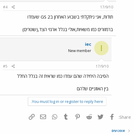
#4
17/9/10
תודות, אני ניתקלתי בשבוע האחרון ב2 GS שעמדו
ברמזורים כמו משאיות,אולי בגלל ארגזי הצד,(שוטרים)
iec
I
New member
#5
17/9/10
הסיבה היחידה שהם עמדו כמו שראית זה בגלל החלל
בין האוזניים שלהם
You must log in or register to reply here.
פייסבוק
Twitter
Reddit
Pinterest
Tumblr
WhatsApp
דואר אלקטרוני
הוסף קישור
Share:
אופנועים