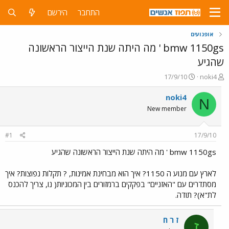
התחבר
הירשם
אופנועים
bmw 1150gs ' מה היתה שנת הייצור הראשונה
שהגיע
פ
פ
17/9/10
noki4
ו
ו
ת
ר
noki4
N
ח
ס
New member
ה
ם
נ
ב
ו
ת
#1
17/9/10
ש
א
א
ר
bmw 1150gs ' מה היתה שנת הייצור הראשונה שהגיע
י
ך
לארץ עם מנוע ה 1150? איך הוא מבחינת אמינות, ? תקלות נפוצות? איך
מסתדרים עם "האזניים" בפקקים ברמזורים בין המכוניות( נו, צריך להכנס
לת"א)? תודה.
ז ר ח
ז