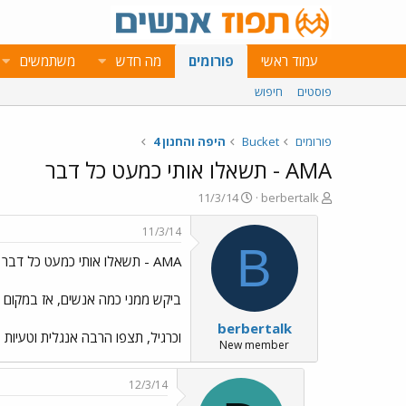
עמוד ראשי
פורומים
מה חדש
משתמשים
פוסטים
חיפוש
פורומים
Bucket
היפה והחנון 4
AMA - תשאלו אותי כמעט כל דבר
פ
פ
11/3/14
berbertalk
ו
ו
ת
ר
11/3/14
ח
ס
B
AMA - תשאלו אותי כמעט כל דבר
ה
ם
נ
ב
ו
ת
ביקש ממני כמה אנשים, אז במקום מ
ש
א
berbertalk
א
ר
וכרגיל, תצפו הרבה אנגלית וטעיות 
י
New member
ך
12/3/14