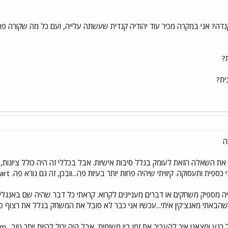
נדה? אני במקרה מכיר עוד יהודיה קנדית שעשתה עלייה, ועם כל מה שקורה פ
ת?
ית?
ה
 את השאלה הזאת לעומק בגלל סיבות אישיות. אבל בכללי זה היה כולל ציונות,
קה. קיוויתי שיהיה פחות יותר בעיות פה...וובכן, זה גם נורא פה. What a wonderfully negative start.
ח שהבאתי מאנצ'קין איתי...עכשיו אני כבר לא סובל את המשחק בגלל את רצוף 
אל תיקח