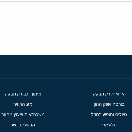
י
שור
הלוואות רק תבקש
מימון רכב רק תבקש
בורסה ושוק ההון
מזג האוויר
טיולים וחופש בחו"ל
משכנתאות וייעוץ מחזור
סלולארי
מבשלים כשר