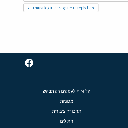
You must log in or register to reply here.
הלוואות לעסקים רק תבקש
מכוניות
תחבורה ציבורית
חתולים