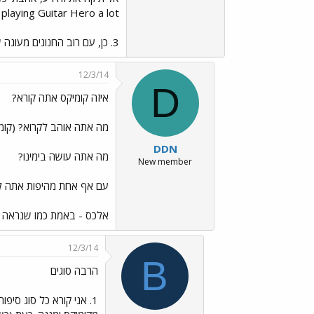
playing Guitar Hero a lot.
3. כן, עם רוב החנונים מעונה שלי, בעיקר אלעד, אור, סגיא, וגיא.
12/3/14
D
איזה קומיקס אתה קורא?
מה אתה אוהב לקרוא? (קומי
DDN
מה אתה עושה בימינו?
New member
עם אף אחת מהיפות אתה ל
אלכס - באמת כמו שנראה בט
12/3/14
B
הרבה סוגים
1. אני קורא כל סוג סי