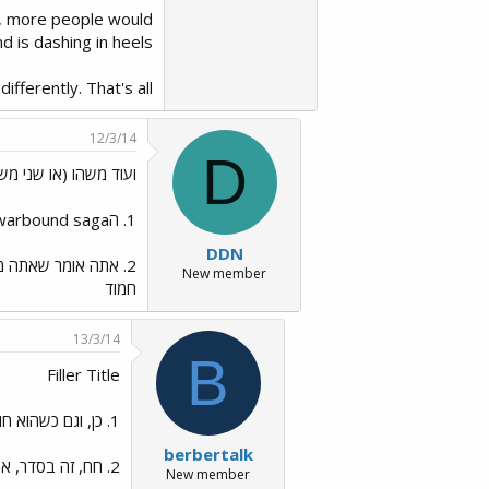
cs, more people would
d is dashing in heels.
fferently. That's all.
12/3/14
D
ועוד משהו (או שני מש
1. הHulk warbound saga - הכוונה לחבר'ה שהיו עם האלק על SKARR לפני שהתפוצץ?
DDN
New member
חמוד
13/3/14
B
Filler Title
1. כן, וגם כשהוא חוזר. שמעתי שיש לו כמה המשכים קטנים אחרי הקרב הגדולים האלה, אבל נראה לי שזה סתם ממאתים אחרים.
berbertalk
2. חח, זה בסדר, אני-אני. גם ככה אני לא מסתובב עם אשנים לא קצת כמוני.
New member