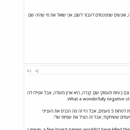
ה, ואנשים שמפנטזים לעבור לשם, אני שואל את מי שהיה שם
#3
 וגם בעיות תעסוקי שם. קנדה, היא ארץ מעולה, אבל אפילו לה
2. קצת משעמם האמת. לא היה מספיק משחקים או דברים מעניינים לקרוא. קראתי כל דבר שהיה שם באנגלית לפחות 5 פעמים, אבל היי זה מה הכניס את הענייני
פעמים ששיחקתי, אבל זה הציל את שפיות שלי.
 את זה רע, אהבתי כל רגע ומצאנו איך להעביר את זמן בין משימות, אבל היה יכול להיות יותר טוב. I mean, a few board games wouldn't have killed them.