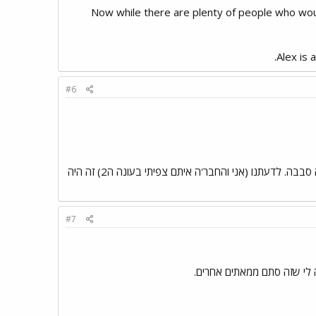
Now while there are plenty of people who would
Alex is 
#6
2. אתה אומר שאתה מתנהג בצורה קצת סוטה - לדעתי יש הקצנה במילה סוטה. אתה קצת קינקי, וזה סבבה. לדעתנו (אני והחבר'ה איתם צפיתי בעונה ה2) זה היה
#7