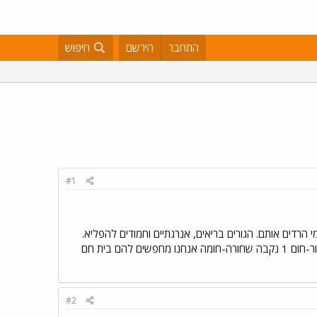
התחבר
הירשם
חיפוש
#1
 הרדים אותם. הגורים בריאים, אנרגתיים וחמודים להפליא.
ע"פ המראה הם תערובת של רועה גרמני, לברדור ורוטווילר. 2 זכרים לבנים. 1 נקבה חומה עם אף שחור. 1 זכר שחור-חום 1 נקבה שחורה-חומה אנחנו מחפשים להם בית חם
#2