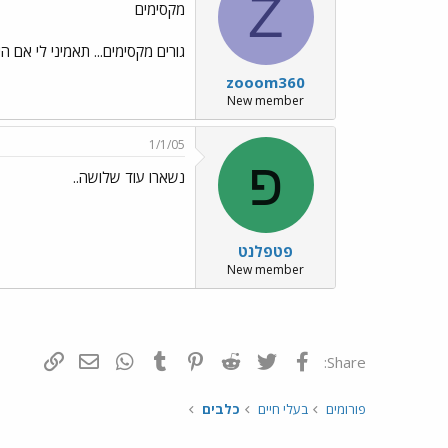
Z
מקסימים
גורים מקסימים... תאמיני לי אם הי
zooom360
New member
1/1/05
פ
נשארו עוד שלושה..
פטפלנט
New member
פייסבוק
Twitter
Reddit
Pinterest
Tumblr
WhatsApp
דואר אלקטרונ
הוסף קי
Share:
פורומים
בעלי חיים
כלבים