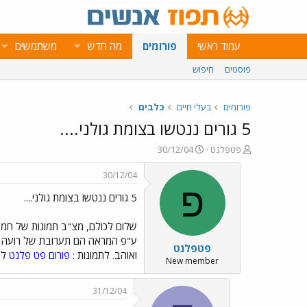
עמוד ראשי
פורומים
מה חדש
משתמשים
פוסטים
חיפוש
פורומים
בעלי חיים
כלבים
5 גורים ננטשו בצומת גולני....
פ
פ
פטפלנט
30/12/04
ו
ו
ת
ר
30/12/04
ח
ס
פ
5 גורים ננטשו בצומת גולני....
ה
ם
נ
ב
ו
ת
שלום לכולם, מצ"ב תמונות של חמישה
ש
א
פטפלנט
א
ר
ואוהב. לתמונות :
פורום פט פלנט
לכל המעוני
י
New member
ך
31/12/04