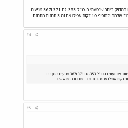
אני לא יודע באיזה קווים אתה נוסע, אבל 369 של מטרופולין, שאני נוסע בו יומיומית בשנה האחרונה, הוא הקו המדויק ביותר שנסעתי בו.כנ"ל 353. גם 371 ו367 מגיעים
בזמן ברוב הפעמים...{יוצא לי לראות בתחנות} לעומת אגד שאיכשהו בכל מקום בארץ אתה צריך לקחת את הלו"ז שלהם ולהוסיף 10 דקות אפילו אם זה 3 תחנות מתחנת
#4
אני לא יודע באיזה קווים אתה נוסע, אבל 369 של מטרופולין, שאני נוסע בו יומיומית בשנה האחרונה, הוא הקו המדויק ביותר שנסעתי בו.כנ"ל 353. גם 371 ו367 מגיעים בזמן ברוב
#5