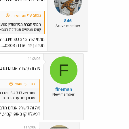
נכתב ע"י fireman:
846
ממתי חברת מטרופולין מפעי
Active member
קווים פנימיים תגיד לי? הצב
ממתי שה SU 313 תיגברה את
מטרודן יחד עם ה 0303.....
11/2/06
F
מה זה קשור? אנחנו מדב
נכתב ע"י 846:
fireman
ממתי שה SU 313 תיגברה את
New member
מטרודן יחד עם ה 0303.....
מה זה קשור? אנחנו מדב
הפעלת קו באופן קבוע, ל
11/2/06