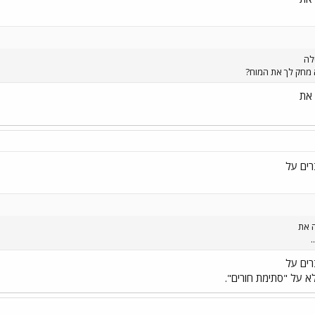
לה
א מחק לך את המוח?
רים על
רים על
א על "סתימת חורים".