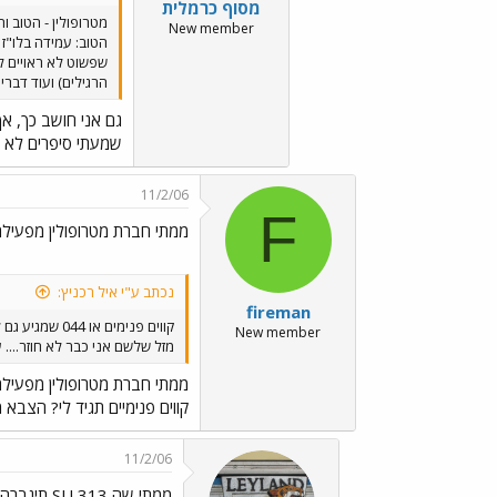
מסוף כרמלית
מטרופולין - הטוב ו
New member
שפשוט לא ראויים ל
הרגילים) ועוד דברי
גם אני חושב כך, אך
שמעתי סיפרים לא נ
11/2/06
F
ממתי חברת מטרופולין מפעיל
נכתב ע"י איל רכניץ:
fireman
קווים פנימים או 044 שמגיע גם לשבטה?
New member
מזל שלשם אני כבר לא חוזר.... ע
ממתי חברת מטרופולין מפעיל
קווים פנימיים תגיד לי? הצבא
11/2/06
ממתי שה SU 313 תיגברה את