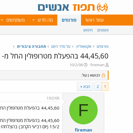
עמוד ראשי
פורומים
מה חדש
משתמשים
פוסטים
חיפוש
פורומים
אקטואליה
על סדר היום
תחבורה ציבורית
44,45,60 בהפעלת מטרופולין החל מ-
פ
פ
10/2/06
fireman
ו
ו
ת
הנושא נעול.
ר
ח
ס
ה
ם
1
2
הבא
נ
ב
ו
ת
10/2/06
ש
א
F
א
ר
44,45,60 בהפעלת מטרופולין החל מ-
י
ך
44,45,60 בהפעלת מטרופולין החל מ-
15/2 (יום רביעי הקרוב) בהצלחה!
fireman