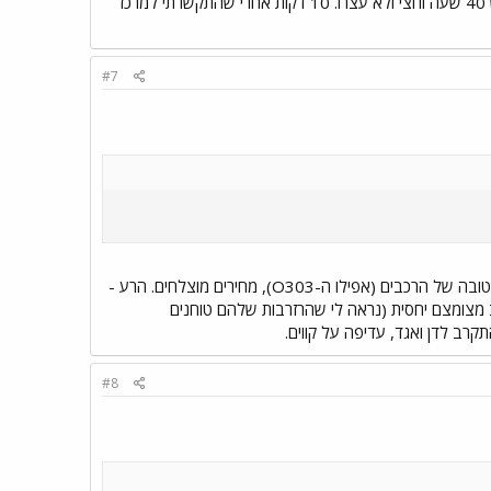
פעם אחת היה חפץ חשוד בקסטינה וכל אוטובוסי אגד עצרו ליד, מטרופולין פשוט המשיכו על כביש 40 שעה וחצי ולא עצרו. 10 דקות אחרי שהתקשרתי למרכז
#7
הטוב: עמידה בלו"ז (במיוחד עם משווים לאגד בדרום), תדירויות סבירות ביחס לביקושים, איכות טכנית טובה של הרכבים (אפילו ה-O303), מחירים מוצלחים. הרע -
 מצומצם יחסית (נראה לי שהרזרבות שלהם טוחנים
קרב לדן ואגד, עדיפה על קווים.
#8