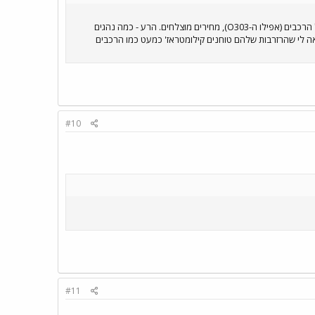
הטוב: עמידה בלו"ז (במיוחד עם משווים לאגד בדרום), תדירויות סבירות ביחס לביקושים, איכות טכנית טובה של הרכבים (אפילו ה-O303), מחירים מוצלחים. הרע - כמה נהגים
אה לי שהרזרבות שלהם טוחנים קילומטראז' כמעט כמו הרכבים
#10
#11