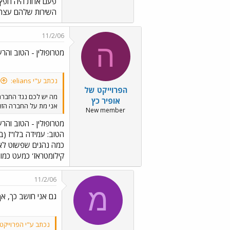
השירות שלהם עצר א
11/2/06
ה
מטרופולין - הטוב והרע
נכתב ע"י elians:
הפרוייקט של
מה יש לכם נגד החבר
אופיר כץ
אני מת על החברה הזא
New member
מטרופולין - הטוב והרע
כמה נהגים שפשוט לא 
קילומטראז' כמעט כמו 
11/2/06
מ
גם אני חושב כך, אך
נכתב ע"י הפרוייקט 