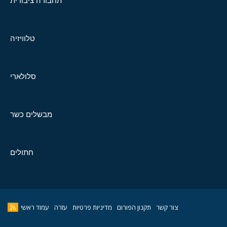
תחבורה ציבורית
טלוויזיה
סלולארי
מבשלים כשר
חתולים
צור קשר
תקנון הפורום
מדיניות פרטיות
עזרה
עמוד ראשי