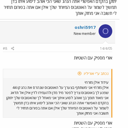
יתוקן בהקדם האפשרי אתה הנהג שאני הכי אוהב ליסוע איתו בדן
תמשיך לשמור על האוטובוס המיוחד שלך אילן אם אתה בפורום תחזיר
לי תשובה אני מחזק אותך
oshri5917
O
New member
#8
14/4/05
אורי מספיק עם השטיות
נכתב ע"י אוריליו:
עידוד אילן מזרחי
אילן מזרחי אני משתתף בצערך על האוטובוס שנהרס את נהג קו 44
שפגע לך באוטובוס צריך לפטר מיד מדן ולהעמידו לדין אילן אל תדאג
אני מאוד תומך בך ואוהב לסוע איתך אני מאחל לך שהאטובוס שלך יתוקן
בהקדם האפשרי אתה הנהג שאני הכי אוהב ליסוע איתו בדן תמשיך
לשמור על האוטובוס המיוחד שלך אילן אם אתה בפורום תחזיר לי
תשובה אני מחזק אותך
אורי מספיק עם השטיות