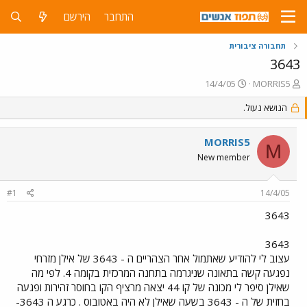
התחבר
הירשם
תחבורה ציבורית
3643
פ
פ
14/4/05
MORRIS5
ו
ו
ת
הנושא נעול.
ר
ח
ס
ה
ם
MORRIS5
נ
ב
M
ו
ת
New member
ש
א
א
ר
#1
14/4/05
י
ך
3643
3643
עצוב לי להודיע שאתמול אחר הצהריים ה - 3643 של אילן מזרחי
נפגעה קשה בתאונה שניגרמה בתחנה המרכזית בקומה 4. לפי מה
שאילן סיפר לי מכונה של קו 44 יצאה מרציף הקו בחוסר זהירות ופגעה
בחזית של ה - 3643 בשעה שאילן לא היה באטובוס . כרגע ה 3643-