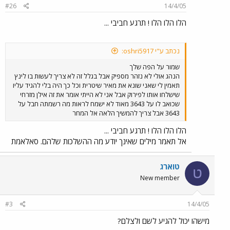
#26
14/4/05
הלו הלו הלו ! תרגע חביבי ...
נכתב ע"י oshri5917:
שמור על הפה שלך
הנהג אולי לא נזהר מספיק אבל בגלל זה לא צריך לעשות בו לינץ
תאמין לי שאני שונא את מאיר שיטרית וכל כך היה בלי להגיד עליו
שישלחו אותו לפירוק אבל אני לא הייתי אומר את זה אילן מזרחי
שכואב לו על 3643 מאוד לא ישמח לראות מה רשמתה חבל על
3643 אבל צריך להמשיך הלאה אל המחר
הלו הלו הלו ! תרגע חביבי ...
אל תאמר מילים שאינך יודע מה ההשלכות שלהם. סאלאמת
טוארג
ט
New member
#3
14/4/05
מישהו יכול להגיע לשם ולצלם?