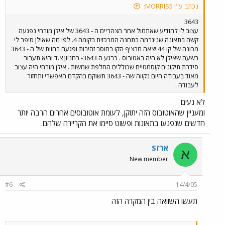
נכתב ע"י MORRIS5:
3643
עצוב לי להודיע שאתמול אחר הצהריים ה - 3643 של אילן מזרחי נפגעה
קשה בתאונה שניגרמה בתחנה המרכזית בקומה 4. לפי מה שאילן סיפר לי
מכונה של קו 44 יצאה מרציף הקו בחוסר זהירות ופגעה בחזית של ה - 3643
בשעה שאילן לא היה באטובוס . כרגע ה 3643- בחניון צ.ד והיא תעבור
סידרת תיקונים קוסמטיים שכוללים החלפת שמשות . אילן מזרחי היה עצוב
מאוד בעבודה היום נקווה שה - 3643 תשוקם בהקדם האפשרי ותחזור
לעבודה .
לא נעים
ומעניין שהאוטובוס הזה יתוקן, לעומת אוטובוסים אחרים הרבה יותר
חדשים שנפגעו בתאונות ופשוט סיימו את הקריירה שלהם.
ארזS
א
New member
#6
14/4/05
תעשו השוואה בין המקרה הזה