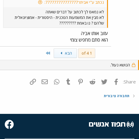
נכתב ע"י אביתר777777777777777:
לא נמאס לך לכתוב על דברים שאתה
לא מבין את המשמעות הטכנית - היסטורית - אמוציונאלית
שלהם ? נו באמת ?????????
עזוב אותו אביה
הוא סתם מחפש צומי
Last
1 of 4
הבא
הנושא נעול.
פייסבוק
Twitter
Reddit
Pinterest
Tumblr
WhatsApp
דואר אלקטרוני
הוסף קישור
Share:
תחבורה ציבורית