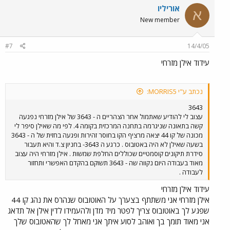
אוריליו
א
New member
#7
14/4/05
עידוד אילן מזרחי
נכתב ע"י MORRIS5:
3643
עצוב לי להודיע שאתמול אחר הצהריים ה - 3643 של אילן מזרחי נפגעה
קשה בתאונה שניגרמה בתחנה המרכזית בקומה 4. לפי מה שאילן סיפר לי
מכונה של קו 44 יצאה מרציף הקו בחוסר זהירות ופגעה בחזית של ה - 3643
בשעה שאילן לא היה באטובוס . כרגע ה 3643- בחניון צ.ד והיא תעבור
סידרת תיקונים קוסמטיים שכוללים החלפת שמשות . אילן מזרחי היה עצוב
מאוד בעבודה היום נקווה שה - 3643 תשוקם בהקדם האפשרי ותחזור
לעבודה .
עידוד אילן מזרחי
אילן מזרחי אני משתתף בצערך על האוטובוס שנהרס את נהג קו 44
שפגע לך באוטובוס צריך לפטר מיד מדן ולהעמידו לדין אילן אל תדאג
אני מאוד תומך בך ואוהב לסוע איתך אני מאחל לך שהאטובוס שלך