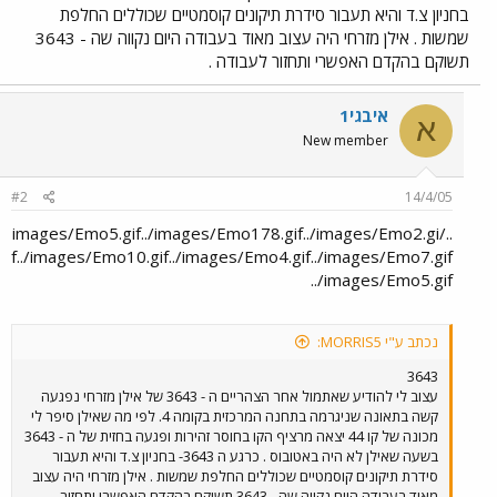
בחניון צ.ד והיא תעבור סידרת תיקונים קוסמטיים שכוללים החלפת
שמשות . אילן מזרחי היה עצוב מאוד בעבודה היום נקווה שה - 3643
תשוקם בהקדם האפשרי ותחזור לעבודה .
איבגי1
א
New member
#2
14/4/05
../images/Emo5.gif../images/Emo178.gif../images/Emo2.gi
f../images/Emo10.gif../images/Emo4.gif../images/Emo7.gif
../images/Emo5.gif
נכתב ע"י MORRIS5:
3643
עצוב לי להודיע שאתמול אחר הצהריים ה - 3643 של אילן מזרחי נפגעה
קשה בתאונה שניגרמה בתחנה המרכזית בקומה 4. לפי מה שאילן סיפר לי
מכונה של קו 44 יצאה מרציף הקו בחוסר זהירות ופגעה בחזית של ה - 3643
בשעה שאילן לא היה באטובוס . כרגע ה 3643- בחניון צ.ד והיא תעבור
סידרת תיקונים קוסמטיים שכוללים החלפת שמשות . אילן מזרחי היה עצוב
מאוד בעבודה היום נקווה שה - 3643 תשוקם בהקדם האפשרי ותחזור