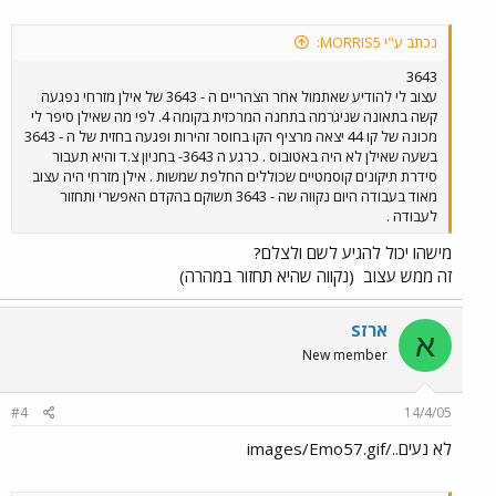
נכתב ע"י MORRIS5:
3643
עצוב לי להודיע שאתמול אחר הצהריים ה - 3643 של אילן מזרחי נפגעה
קשה בתאונה שניגרמה בתחנה המרכזית בקומה 4. לפי מה שאילן סיפר לי
מכונה של קו 44 יצאה מרציף הקו בחוסר זהירות ופגעה בחזית של ה - 3643
בשעה שאילן לא היה באטובוס . כרגע ה 3643- בחניון צ.ד והיא תעבור
סידרת תיקונים קוסמטיים שכוללים החלפת שמשות . אילן מזרחי היה עצוב
מאוד בעבודה היום נקווה שה - 3643 תשוקם בהקדם האפשרי ותחזור
לעבודה .
מישהו יכול להגיע לשם ולצלם?
זה ממש עצוב
(נקווה שהיא תחזור במהרה)
ארזS
א
New member
#4
14/4/05
לא נעים../images/Emo57.gif