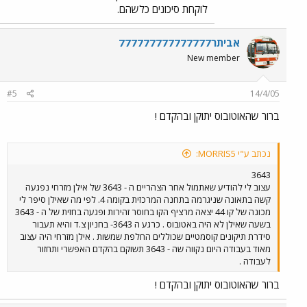
לוקחת סיכונים כלשהם.
אביתר777777777777777
New member
#5
14/4/05
ברור שהאוטובוס יתוקן ובהקדם !
נכתב ע"י MORRIS5:
3643
עצוב לי להודיע שאתמול אחר הצהריים ה - 3643 של אילן מזרחי נפגעה
קשה בתאונה שניגרמה בתחנה המרכזית בקומה 4. לפי מה שאילן סיפר לי
מכונה של קו 44 יצאה מרציף הקו בחוסר זהירות ופגעה בחזית של ה - 3643
בשעה שאילן לא היה באטובוס . כרגע ה 3643- בחניון צ.ד והיא תעבור
סידרת תיקונים קוסמטיים שכוללים החלפת שמשות . אילן מזרחי היה עצוב
מאוד בעבודה היום נקווה שה - 3643 תשוקם בהקדם האפשרי ותחזור
לעבודה .
ברור שהאוטובוס יתוקן ובהקדם !