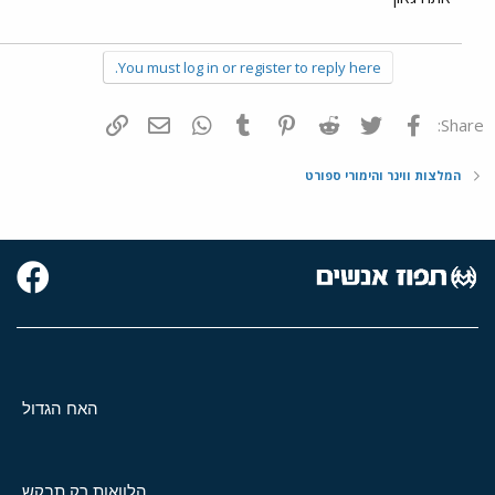
You must log in or register to reply here.
פייסבוק
Twitter
Reddit
Pinterest
Tumblr
WhatsApp
דואר אלקטרוני
הוסף קישור
Share:
המלצות ווינר והימורי ספורט
האח הגדול
הלוואות רק תבקש