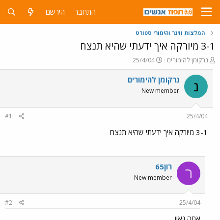
התחבר
הירשם
המלצות ווינר והימורי ספורט
3-1 מיורקה איך ידעתי שהיא תנצח
פ
פ
נרקומן להימורים
25/4/04
ו
ו
ת
ר
נרקומן להימורים
נ
ח
ס
New member
ה
ם
נ
ב
ו
ת
#1
25/4/04
ש
א
א
ר
3-1 מיורקה איך ידעתי שהיא תנצח
י
ך
רון65
ר
New member
#2
25/4/04
אתה גאון