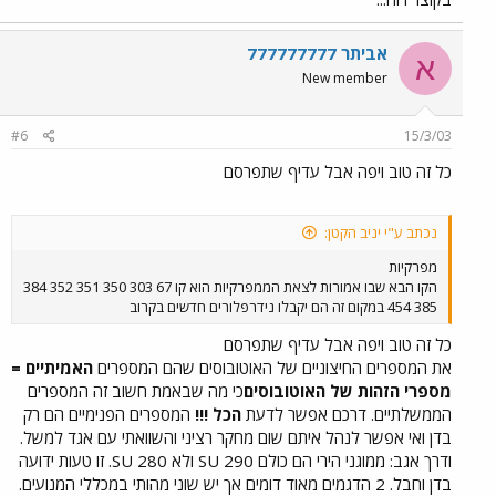
אביתר 777777777
א
New member
#6
15/3/03
כל זה טוב ויפה אבל עדיף שתפרסם
נכתב ע"י יניב הקטן:
מפרקיות
הקו הבא שבו אמורות לצאת הממפרקיות הוא קו 67 303 350 351 352 384
385 454 במקום זה הם יקבלו נידרפלורים חדשים בקרוב
כל זה טוב ויפה אבל עדיף שתפרסם
את המספרים החיצוניים של האוטובוסים שהם המספרים
האמיתיים =
מספרי הזהות של האוטובוסים
כי מה שבאמת חשוב זה המספרים
הממשלתיים. דרכם אפשר לדעת
הכל !!!
המספרים הפנימיים הם רק
בדן ואי אפשר לנהל איתם שום מחקר רציני והשוואתי עם אגד למשל.
ודרך אגב: ממוגני הירי הם כולם SU 290 ולא SU 280. זו טעות ידועה
בדן וחבל. 2 הדגמים מאוד דומים אך יש שוני מהותי במכללי המנועים.