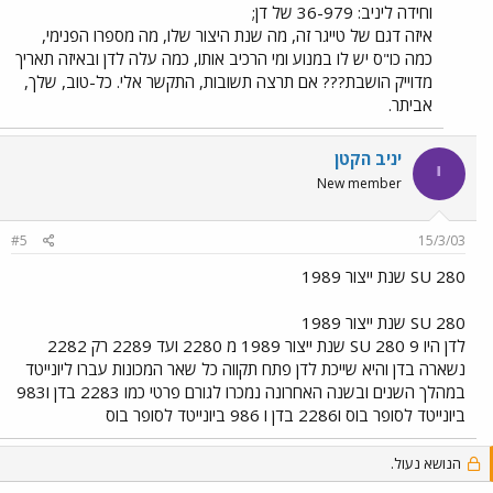
מדינת ישראל.
וחידה ליניב: 36-979 של דן;
איזה דגם של טייגר זה, מה שנת היצור שלו, מה מספרו הפנימי,
כמה כו"ס יש לו במנוע ומי הרכיב אותו, כמה עלה לדן ובאיזה תאריך
מדוייק הושבת??? אם תרצה תשובות, התקשר אלי. כל-טוב, שלך,
אביתר.
יניב הקטן
י
New member
#5
15/3/03
280 SU שנת ייצור 1989
280 SU שנת ייצור 1989
לדן היו 9 280 SU שנת ייצור 1989 מ 2280 ועד 2289 רק 2282
נשארה בדן והיא שייכת לדן פתח תקווה כל שאר המכונות עברו ליונייטד
במהלך השנים ובשנה האחרונה נמכרו לגורם פרטי כמו 2283 בדן ו983
ביונייטד לסופר בוס ו2286 בדן ו 986 ביונייטד לסופר בוס
הנושא נעול.