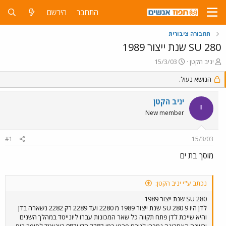
התחבר
הירשם
תחבורה ציבורית
280 SU שנת ייצור 1989
פ
פ
יניב הקטן
15/3/03
ו
ו
ת
הנושא נעול.
ר
ח
ס
ה
ם
יניב הקטן
י
נ
ב
New member
ו
ת
ש
א
א
ר
#1
15/3/03
י
ך
מוסך בת ים
נכתב ע"י יניב הקטן:
280 SU שנת ייצור 1989
לדן היו 9 280 SU שנת ייצור 1989 מ 2280 ועד 2289 רק 2282 נשארה בדן
והיא שייכת לדן פתח תקווה כל שאר המכונות עברו ליונייטד במהלך השנים