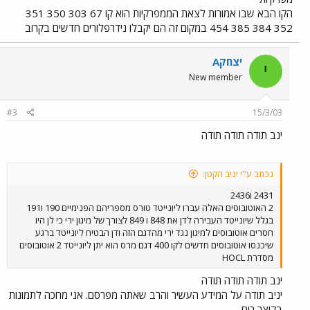
הקו הבא שבו אמורות לצאת הממפרקיות הוא קו 67 303 350 351
352 384 385 454 במקום זה הם יקבלו נידרפלורים חדשים בקרוב
יצחקA
י
New member
#3
15/3/03
ינב תודה תודה תודה
נכתב ע"י יניב הקטן:
2431 ו2436
2 האוטובוסים האלה עברו ליונייטד טורס מספריהם הפנימיים 190 ו191
בגלל שיונייטד העבירה לדן את 848 ו 849 לצורך של מיגון ירי כי לן היו
חסרים אוטובוסים למיגון נגד ירי מהדגם הזה ודן הבטיח ליונייטד ברגע
שיכנסו אוטובוסים חדשים לקו 400 דגם מרס הוא יתן ליונייטד 2 אוטובוסים
מסדרת HOCL
ינב תודה תודה תודה
יניב תודה על המידע העשיר והרב שאתה מפרסם. אני מחכה לתמונות
בקוצר רוח...