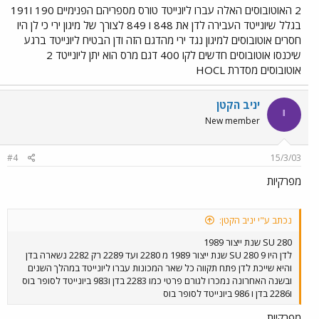
2 האוטובוסים האלה עברו ליונייטד טורס מספריהם הפנימיים 190 ו191
בגלל שיונייטד העבירה לדן את 848 ו 849 לצורך של מיגון ירי כי לן היו
חסרים אוטובוסים למיגון נגד ירי מהדגם הזה ודן הבטיח ליונייטד ברגע
שיכנסו אוטובוסים חדשים לקו 400 דגם מרס הוא יתן ליונייטד 2
אוטובוסים מסדרת HOCL
יניב הקטן
י
New member
#4
15/3/03
מפרקיות
נכתב ע"י יניב הקטן:
280 SU שנת ייצור 1989
לדן היו 9 280 SU שנת ייצור 1989 מ 2280 ועד 2289 רק 2282 נשארה בדן
והיא שייכת לדן פתח תקווה כל שאר המכונות עברו ליונייטד במהלך השנים
ובשנה האחרונה נמכרו לגורם פרטי כמו 2283 בדן ו983 ביונייטד לסופר בוס
ו2286 בדן ו 986 ביונייטד לסופר בוס
מפרקיות