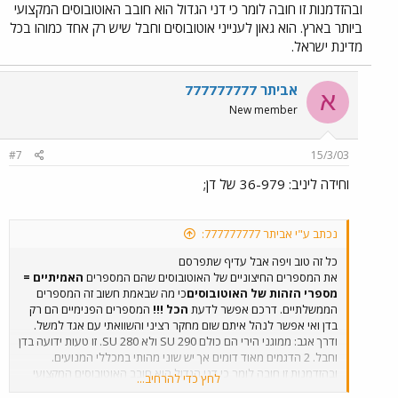
ובהזדמנות זו חובה לומר כי דני הגדול הוא חובב האוטובוסים המקצועי
ביותר בארץ. הוא גאון לענייני אוטובוסים וחבל שיש רק אחד כמוהו בכל
מדינת ישראל.
אביתר 777777777
א
New member
#7
15/3/03
וחידה ליניב: 36-979 של דן;
נכתב ע"י אביתר 777777777:
כל זה טוב ויפה אבל עדיף שתפרסם
את המספרים החיצוניים של האוטובוסים שהם המספרים
האמיתיים =
מספרי הזהות של האוטובוסים
כי מה שבאמת חשוב זה המספרים
הממשלתיים. דרכם אפשר לדעת
הכל !!!
המספרים הפנימיים הם רק
בדן ואי אפשר לנהל איתם שום מחקר רציני והשוואתי עם אגד למשל.
ודרך אגב: ממוגני הירי הם כולם SU 290 ולא SU 280. זו טעות ידועה בדן
וחבל. 2 הדגמים מאוד דומים אך יש שוני מהותי במכללי המנועים.
ובהזדמנות זו חובה לומר כי דני הגדול הוא חובב האוטובוסים המקצועי
לחץ כדי להרחיב...
ביותר בארץ. הוא גאון לענייני אוטובוסים וחבל שיש רק אחד כמוהו בכל