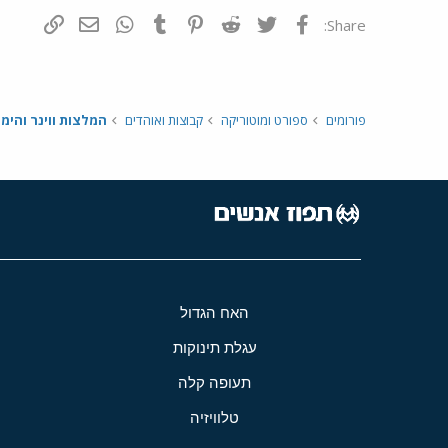
פייסבוק
Twitter
Reddit
Pinterest
Tumblr
WhatsApp
דואר אלקטרונ
הוסף קי
Share:
פורומים
ספורט ומוטוריקה
קבוצות ואוהדים
המלצות ווינר והימו
האח הגדול
עגלת תינוקות
תעופה קלה
טלוויזיה