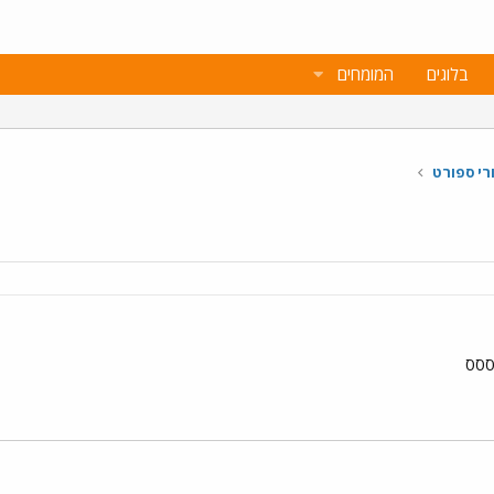
בלוגים
המומחים
רי ספורט
סססס