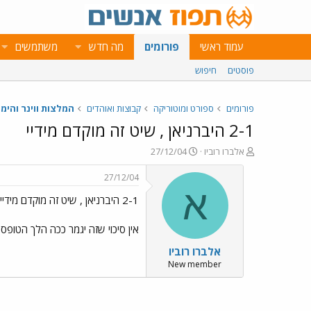
עמוד ראשי
פורומים
מה חדש
משתמשים
פוסטים
חיפוש
פורומים
ספורט ומוטוריקה
קבוצות ואוהדים
המלצות ווינר והימו
2-1 היברניאן , שיט זה מוקדם מידיי
פ
פ
אלברו רוביו
27/12/04
ו
ו
ת
ר
27/12/04
ח
ס
א
2-1 היברניאן , שיט זה מוקדם מידיי
ה
ם
נ
ב
ו
ת
אין סיכוי שזה יגמר ככה הלך הטופ
ש
א
אלברו רוביו
א
ר
י
New member
ך