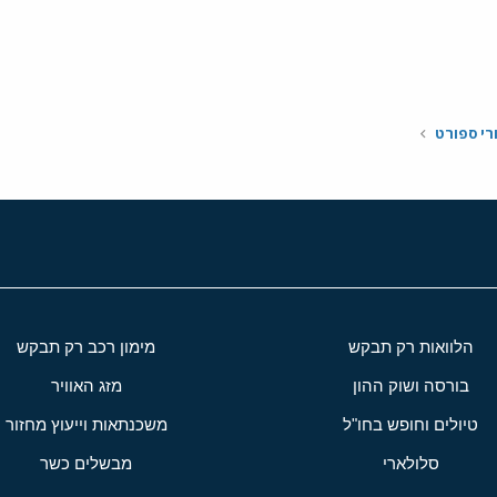
י
שור
רי ספורט
הלוואות רק תבקש
מימון רכב רק תבקש
בורסה ושוק ההון
מזג האוויר
טיולים וחופש בחו"ל
משכנתאות וייעוץ מחזור
סלולארי
מבשלים כשר