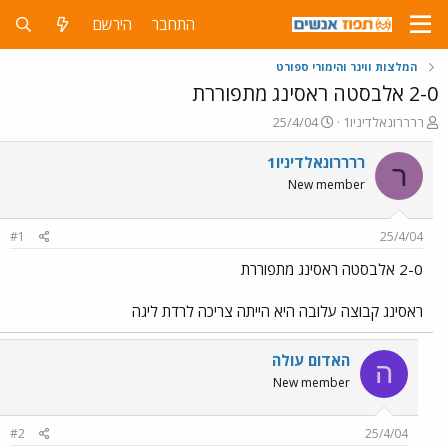
התחבר
הירשם
המלצות ווינר והימורי ספורט
2-0 אלבסטה ראסינג מתפוררת
פ
פ
ררררונאלדיניו1
25/4/04
ו
ו
ת
ר
ררררונאלדיניו1
ר
ח
ס
New member
ה
ם
נ
ב
ו
ת
#1
25/4/04
ש
א
א
ר
2-0 אלבסטה ראסינג מתפוררת
י
ך
ראסינג קבוצה עלובה היא הייתה צריכה לרדת ליגה
האדום עולה
ה
New member
#2
25/4/04