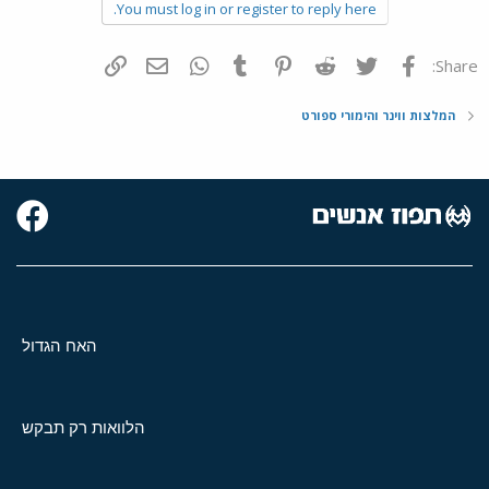
You must log in or register to reply here.
פייסבוק
Twitter
Reddit
Pinterest
Tumblr
WhatsApp
דואר אלקטרוני
הוסף קישור
Share:
המלצות ווינר והימורי ספורט
האח הגדול
הלוואות רק תבקש