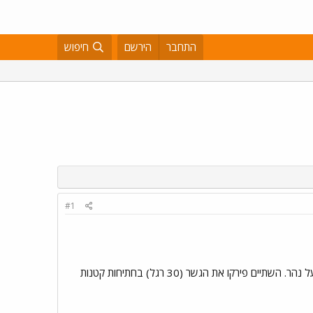
התחבר
הירשם
חיפוש
#1
משטרת רומניה עצרה 2 גברים צעירים לאחר שאלה נתפסו מוכרים חלקים מגשר של מסילת רכבת אשר עוברת מעל נהר. השתיים פירקו את הגשר (30 רגל) בחתיחות קטנות