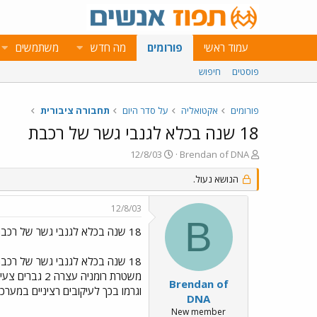
עמוד ראשי
פורומים
מה חדש
משתמשים
פוסטים
חיפוש
פורומים
אקטואליה
על סדר היום
תחבורה ציבורית
18 שנה בכלא לגנבי גשר של רכבת
פ
פ
12/8/03
Brendan of DNA
ו
ו
ת
הנושא נעול.
ר
ח
ס
ה
ם
12/8/03
נ
ב
B
ו
ת
18 שנה בכלא לגנבי גשר של רכבת
ש
א
א
ר
18 שנה בכלא לגנבי גשר של רכבת
י
ך
Brendan of
וגרמו בכך לעיקובים רציניים במערכ
DNA
New member