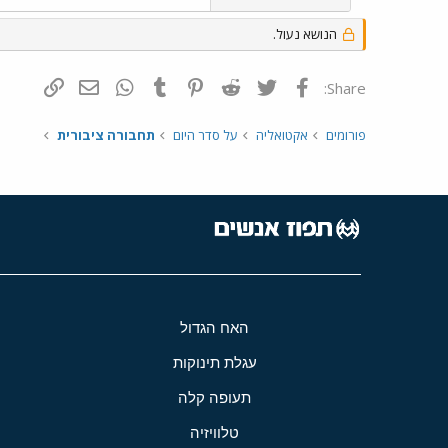
הנושא נעול.
פייסבוק
Twitter
Reddit
Pinterest
Tumblr
WhatsApp
דואר אלקטרונ
הוסף קי
Share:
פורומים
אקטואליה
על סדר היום
תחבורה ציבורית
האח הגדול
עגלת תינוקות
תעופה קלה
טלוויזיה