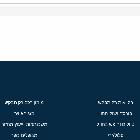
י
שור
הלוואות רק תבקש
מימון רכב רק תבקש
בורסה ושוק ההון
מזג האוויר
טיולים וחופש בחו"ל
משכנתאות וייעוץ מחזור
סלולארי
מבשלים כשר