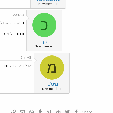
New member
20/1/03
כ
נו, אילת. משם לפ
והחום בלתי נסבל
כנף
New member
21/1/03
מ
אבל באר שבע יותר..
מיכל..~
New member
פייסבוק
Twitter
Reddit
Pinterest
Tumblr
WhatsApp
דואר אלקטרונ
הוסף קי
Share: