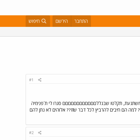
התחבר
הירשם
חיפוש
#1
ני משתגעת, תקלטו שבגללםםםםםםםםםםםם סגרו לי ת´פנימיה
מה הם חיבים להרביץ לכל דבר שזז?? אלוהים לא נתן להם
#2