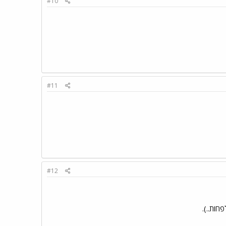
#10
#11
#12
חות..).