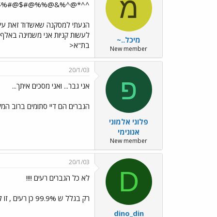
מ
*@^%&@%%@#$@#%$^ 2!
הגעתי למסקנה שאשדוד זאת עי
לעשות קניות אני משמינה באלף 
מיכל..~
בת"א<
New member
20/1/03
פ
אני גבר... ואני מסכים איתך...
הגברים הם דיי סתומים ברוב המקר
פלוני אלמוני
אנונימי
New member
20/1/03
D
לא כל הגברים רעים !!!!
רק בגלל ש 99.9% כן רעים , זו לא סיבה לעשות הכללות !!
dino_din