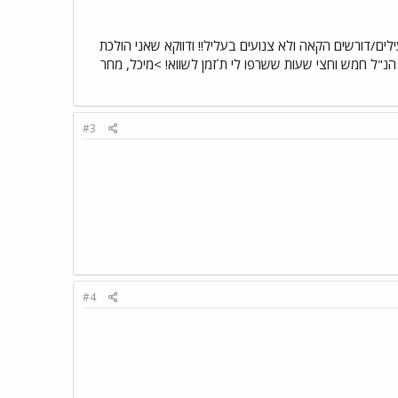
לים/דורשים הקאה ולא צנועים בעליל!! ודווקא שאני הולכת
יר הנ"ל חמש וחצי שעות ששרפו לי ת´זמן לשווא! >מיכל, מחר
#3
#4