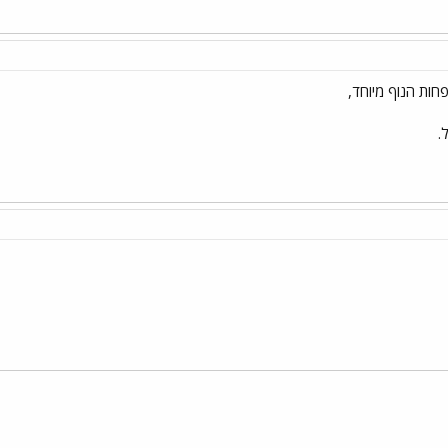
חות הנוף מיוחד,
.
י
שור