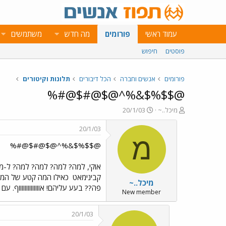
עמוד ראשי
פורומים
מה חדש
משתמשים
פוסטים
חיפוש
פורומים
אנשים וחברה
הכל דיבורים
תלונות וקיטורים
@$$%$&%^@$@#$@#%
פ
פ
מיכל..~
20/1/03
ו
ו
ת
ר
20/1/03
ח
ס
מ
@$$%$&%^@$@#$@#%
ה
ם
נ
ב
ו
ת
אוקי, למה? למה? למה? למה? ל-מ-
ש
א
קבינימאט
כאילו המה קטע של המשח
מיכל..~
א
ר
פה?? בעע עליהם! אווווווווווווווף. עם
י
New member
ך
20/1/03