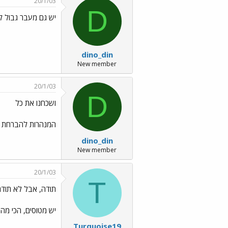
20/1/03
D
יש גם מעבר גבול לי
dino_din
New member
20/1/03
D
ושכחנו את כל
המנהרות להברחת נש
dino_din
New member
20/1/03
T
תודה, אבל לא תוד
יש מטוסים, הכי מהי
Turquoise19