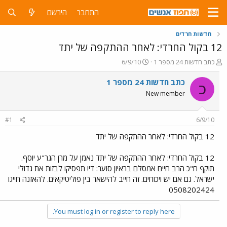
התחבר
הירשם
חדשות חרדים
12 בקול החרדי: לאחר ההתקפה של יתד
פ
פ
כתב חדשות 24 מספר 1
6/9/10
ו
ו
ת
ר
כתב חדשות 24 מספר 1
כ
ח
ס
New member
ה
ם
נ
ב
ו
ת
#1
6/9/10
ש
א
א
ר
12 בקול החרדי: לאחר ההתקפה של יתד
י
ך
12 בקול החרדי: לאחר ההתקפה של יתד נאמן על מרן הגר"ע יוסף.
תוקף ח"כ הרב חיים אמסלם בראיון סוער: די! תפסיקו לבזות את גדולי
ישראל. גם אם יש ויכוחים. זה חייב להישאר בין פוליטיקאים. להאזנה חייגו
0508202424
You must log in or register to reply here.