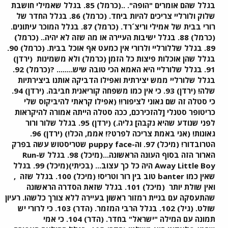
בגלל שהם אומרים "הופה". ..(כרמל) 85. בגלל שאמילי חושבת
שלוק ולורליי צריכים להיות ביחד. (כרמל) 86. בגלל החדר של
רורי בבית של אמילי וריצ´רד. (כרמל) 87. בגלל המוכר עיתונים.
(כרמל) 88. בגלל ישיבות העיירה או מה שזה לא יהיה.. (כרמל)
89. בגלל שללורליי ולרורי אין כמעט אף אוכל בבית. (כרמל) 90.
בגלל שהן אוכלות פיצות כל הזמן (כרמל) ולא משמינות
(ירדן)
91. בגלל שלורליי היא האמא הכי טובה שיש........ ?(כרמל) 92.
בגלל שלורליי ממש יצירתית ואפילו הדביקה אותנו ביצירתיות
שלה! (ירדן) 93. כי אין כמו משפחה קוריאנית חביבה. (ירדן) 94.
כי סטלה זה שם גאוני לציפור!! (אפילו קראתי להיביקוס שלי
כריטופר סטנלי [להזכירכם, ככה סטלה הייתה אמורה להיקראות
לפני שנודע שהיא נקבה] גליה.) (ירדן) 95. בגלל שלור ורור
גאונות! (אני באמת צריכה לפרט?! אממ, הכל!) (ירדן) 96.
הטרובדור! (מיכל) 97. וה-puppy face שטריסטוש עשה בפרק
הארור הזה בסוף העונה הראשונה...(מיכל) 98. בגלל ש-Run
Away Little Boy היה כל כך עצוב... (בכיתי)(מיכל) 99. בגלל
שאין כמו banter טוב בין רור וטריס! (מיכל) 100. בגלל שזה
,
ואין שולת יותר
(מיכל) 101. בגלל שזאת הסדרה הראשונה
שהתעסקה עם בניית רמזור ראשון בעיירה ללא צורך כלשהו. רעיון
שולט. (גיל) 102. בגלל הרבי המזמר. (הדר) 103. כי לרורי יש
תמונה עם המילה "ישראל" בחדר. (הדר) 104. כי אמי