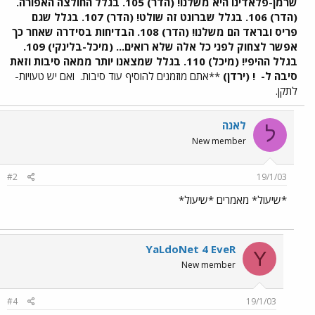
שרמן-פלאדינו היא משלנו! (הדר) 105. בגלל החולצה האפורה.
(הדר) 106. בגלל שברונט זה שולט! (הדר) 107. בגלל שגם
פריס ובראד הם משלנו! (הדר) 108. הבדיחות בסידרה שאחר כך
אפשר לצחוק לפני כל אלה שלא רואים... (מיכל-בלינקי) 109.
בגלל ההיפי! (מיכל) 110. בגלל שמצאנו יותר ממאה סיבות וזאת
סיבה ל-
! (ירדן)
**אתם מוזמנים להוסיף עוד סיבות.
ואם יש טעויות-
לתקן.
לאנה
ל
New member
#2
19/1/03
*שיעול* מאמרים *שיעול*
YaLdoNet 4 EveR
Y
New member
#4
19/1/03