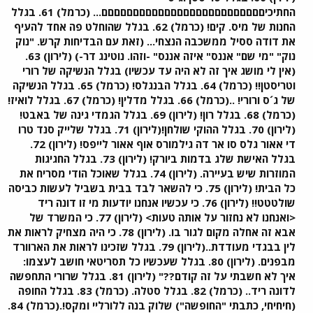
החתיכיםםםםםםםםםםםםםםםםםםםםםםםםםם... (כרמל) 61. בגלל
החנות של מיס. קים! (כרמל) 62. בגלל שהוחלט פה אחד להעיף
את דודה ססיל ממשכבה הנצחי... (זאת עם הבדיחות קרש. "נוק
נוק" "מי שם" אננס" איזה אננס" -וזהו. נוטינג דר-) (לירון) 63.
(אין לי מושג איך זה לא היה עד עכשיו) בגלל הנשיקה של רורי
וטריסטן!! (כרמל) 64. בגלל הבנגלס! (כרמל) 65. בגלל הנשיקה
של ג´ס ורורי! ..(כרמל) 66. בגלל מדלין! (כרמל) 67. בגלל לואיז!
(כרמל) 68. בגלל רון! (לירון) 69. בגלל הגמדי גינה של באבט!
(לירון) 70. בגלל ההוקי שולחן!(לירון) 71. בגלל שלייק סנד טרו
די אאור גלס סו אר דה גילמורס אוף אאור לייפס! (לירון) 72.
בגלל האישת שלג בדמות ביורק! (לירון) 73. בגלל החגיגות
המוזרות שיש בעיירה. (לירון) 74. בגלל שאוכל הודי מסריח את
כל הבית! (לירון) 75. כי להשאר לבד בבית בשביל לעשות כביסה
שולטטט!! (לירון) 76. כי עכשיו אנחנו יודעות מי זו דונה ריד
<ואנחנו לא נחזור על אותה טעות> (לירון) 77. כי המשרד של
אבא זה אחלה מקום לגור בו. (לירון) 78. כי היה מצחיק לראות את
לין בבגדי מעודדת..(לירון) 79. בגלל שזכינו לראות את הארוורד
מבפנים. (לירון) 80. בגלל שעכשיו כל תסריטאי חושב לעצמו:
איך לא חשבתי על זה קודם??" (לירון) 81. בגלל שרורי התחפשה
לדונה ריד.. (כרמל) 82. בגלל סטלה. (כרמל) 83. בגלל החופה
(חיחיחי, כתבתי "החופשה") שלוק בנה ללורליי ומקס!.(כרמל) 84.