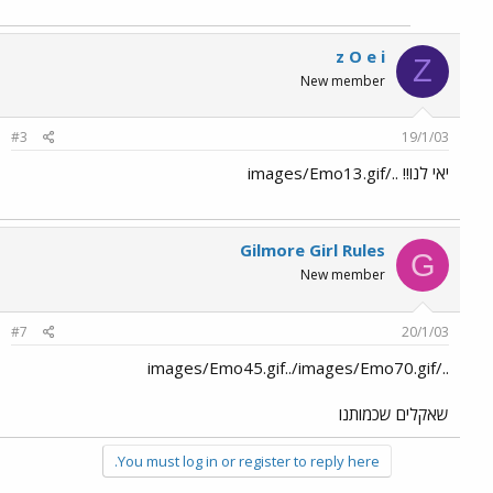
z O e i
Z
New member
#3
19/1/03
יאי לנו!! ../images/Emo13.gif
Gilmore Girl Rules
G
New member
#7
20/1/03
../images/Emo45.gif../images/Emo70.gif
שאקלים שכמותנו
You must log in or register to reply here.