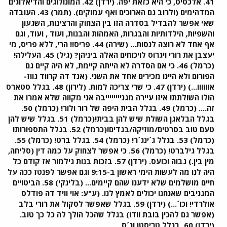
41. אלכסיס, כי היא כזאת יפה. (ירדן) 42. המונולוגים והדיאלוגים
המדהימים (ולרוב גם הארוכים ואף עמוקים). (תמר) 43. העובדה
שאי אפשר להבדיל בסדרה הזו בין הצחוק והרצינות, השגעון
והשפיות, הילדותיות והבגרות, האמהות והבנות, ועוד , ועוד, וגם
אף אחד לא רוצה לנסות... (שירה) 44. פריס!! הרי, ללא פריס, מי
יעצבן את רורי ויגרוס לויכוחים האלה ביניהן? (גיל) 45. העלילה!
(כרמל) 46. כי אם הסדרה לא הייתה קיימת, לא היה קיים גם
הפורום ולא היינו מכירים אחד את השני. (אנד דה קרווד גווז-
אוווווו...) (ירדן) 47. כי שרי צריכה למות. (לירון) 48. בגלל סטארס
הולו השולתת! איזו עיירה מגנייייייייבה אני מקווה שלא אמרו את
זה.... (כרמל) 49. בגלל הבית היפה של רור ולור! (כרמל) 50.
בגלל הבלאגן השולת שיש להן בבית!(כרמל) 51. בגלל שיש להן
טעם טוב בסרטים/מוזיקה/בגדים!(כרמל) 52. בגלל התספורות!
(כרמל) 53. בגלל ג´ינג´ר! (כרמל) 54. בגלל ברט! (כרמל) 55.
בגלל גילברט! (כרמל) 56. כי אפשר לצחוק על כמה דין (סליחה,
מין בין.) גבוה וכועס. (ירדן) 57. בזכות בנות גילמור אז קודם כל
היה לנו מה לעשות הימי ראשון ב-9:15 וגם אפשר לפנטז ככה על
חיים מושלמים שלא ידענו שהם קיימים... (בלינקי) 58. הביטויים
המגניבים שאנחנו יכולים לאמץ לנו. (ע"ע: אוי וויד דה פודלס
אולרדי! וכו´...) (ירדן) 59. בגלל שאפשר לסקול את רורי בלב
(אפשר גם להכין בובת וודו) בגלל שהכל הולך לה כל כך טוב.
(ירדן) 60. בגלל טריסטן וג´ס