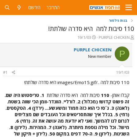
התחבר
הירשם
בנות גילמור
110 סיבות למה
היא סדרה שולתת!
פ
פ
19/1/03
PURPLE CHICKEN
ו
ו
ת
ר
PURPLE CHICKEN
P
ח
ס
New member
ה
ם
נ
ב
ו
ת
#1
19/1/03
ש
א
א
ר
110 סיבות למה ../images/Emo15.gif היא סדרה שולתת!
י
ך
קבלו אותן-
110
סיבות למה
היא סדרה שולתת
1. טריסטוש היה שם.
זה פשוט קדוש! (מכלול) 2. לורליי. הוונדר-וומן הכי שווה בשטח.
(לאנה) 3. ג´ס! כי הוא כזה חמוד ומשעשע... (ירדן) 4. הטקסטים.
(רחי) 5. בגלל איך שהתסריטאים וכל העובדים שם מצליחים
לגרום לנו להמשך. ואני לא יודעת מה עושה את זה. (רחי) 6.
מישל. וכל מילה נוספת מיותרת. (לאנה) 7. המהירות. (לירון) 8.
השנינות. (לירון) 9. ה-70 דפים במקום 50. (לירון + תיקון של