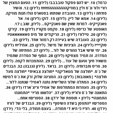
כרמל) 10. יש להם פסקול טובבבב! (לירון) 11. הטעם המצוין של
רורי ולור וג´ס ולין במוזיקהההההההה!!!!!!!! (לירון) 12. והשיר
פתיחה ! (לירון) 13. העובדה שפתחו בסטארס הולו חנות מוזיקה.
(לירון) 14. אמא של ליין. (לירון) 15. לוק! (לירון) 16. אל
פאנקייקיס- למרות שאין שם פאנקייקס... (לירון, שוב.) 17.
האופנוע של כריס!! (לירון) 18. טקסט מקורי! (לירון) 19. קירק!
(לירון) 20. טיילור! (לירון) 21. הריקודים של מיס פאאאאאאטי!
(לירון) 22. העובדה שיש בעיירה רק רמזור אחד. (לירון) 23.
סוקייייי! (לירון) 24. הציניות של מישל. (לירון) 25. אמילי!!! (לירון)
26. ימי שישי אבל ההורים של לור... (לירון) 27. הפתיחה של
הסדרה. זה תמיד מצחיק!! (לירון) 28. הסוף של הסדרה שתמיד
משאיר חיוך וטעם של עוד... (לירון) 29. ההתמכרות לקפה. (לירון)
30. פריס וחברותיה. (לירון) 31. בראד. (לירון הגנבה) 32. הבגדים
של ג´ס. *חולצה של מטאליקה* *חולצה צבאית* *חולצה מעל
חולצה* |מאוהבות| (לירון) 33. הסצינה שלוק זרק את ג´ס למים!!
(לירון) 34. המתלה שלור השלישית נתנה לאמילי שנתנה ללור...
(לירון) 35. העוזרות המתחלפות של אמילי וריצ´ארד! (לירון) 36.
התאונה של ג´ס ורורי!! (לירון) 37. "הלוווווו מרי!" *התמונה!
התמונה!* (לירון + תוספת של ירדן) 38. הספרים!! אחח...
הספרים!! *התפסן בשדה השיפון* (לירון) 39. הבגדים של לור!!
(ירדן) 40. רורי! כי היא די חמודה... בעצם חמודה, בלי הדי. (ירדן)