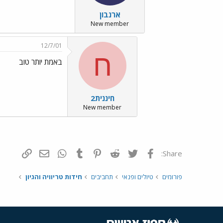
ארנבון
New member
12/7/01
ח
באמת יותר טוב
חיננית2
New member
פייסבוק
Twitter
Reddit
Pinterest
Tumblr
WhatsApp
דואר אלקטרונ
הוסף קי
Share:
פורומים
טיולים ופנאי
תחביבים
חידות טריוויה והגיון