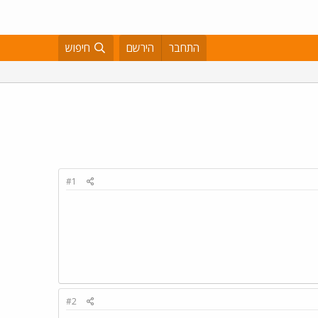
התחבר
הירשם
חיפוש
#1
#2