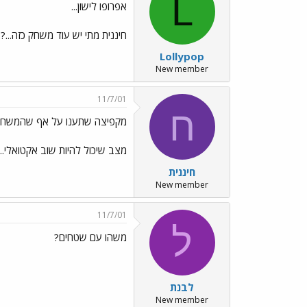
L
אפרופו לישון...
חיננית מתי יש עוד משחק כזה...? 
Lollypop
New member
11/7/01
ח
מקפיצה שתענו על אף שהמשחק
מצב שיכול להיות שוב אקטואלי..
חיננית
New member
11/7/01
ל
משהו עם שטחים?
לבנת
New member