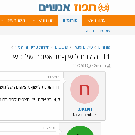
עמוד ראשי
פורומים
מה חדש
משתמשים
פוסטים
חיפוש
פורומים
טיולים ופנאי
תחביבים
חידות טריוויה והגיון
11 והולכת לישון-מהאפונה של נוש
פ
פ
חיננית2
11/7/01
ו
ו
ת
ר
11/7/01
ח
ס
ח
11 והולכת לישון-מהאפונה של נוש
ה
ם
נ
ב
ו
ת
4,5-בשאלה -יש תצפית לסביבה הפוכה ,יהרוג.---תשלום שלום
ש
א
חיננית2
א
ר
י
New member
ך
11/7/01