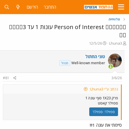
התחבר
הירשם
טלוויזיה
🕵️‍♂️🕵️‍♂️🕵️‍♂️ Person of Interest עונות 1 עד 3🕵️‍♂️🕵️‍♂️
🕵️‍♂️
פ
פ
12/5/26
Lhuna3
ו
ו
ת
ר
טוני החתול
ח
ס
Well-known member
מנהל
ה
ם
נ
ב
ו
ת
#81
3/6/26
ש
א
א
ר
נכתב ע"י Lhuna3:
י
ך
פרק 1X23 סוף עונה 1
ספוילר קאסט
ספוילר:
ספוילר
סיימתי את עונה 1!!!