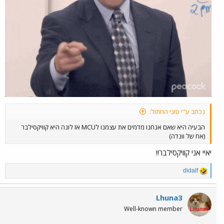
נכתב ע"י טוני החתול:
הבעיה היא שאם אנחנו מדמים את עצמנו לMCU אז לונה היא קוויקסילבר
(אח של וונדה)
יאיי אני קוויקסילבר!!
R
didalf
e
a
c
Lhuna3
t
Well-known member
i
o