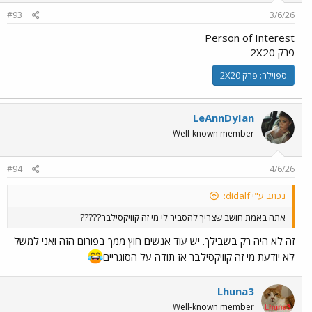
n
#93
3/6/26
s
:
Person of Interest
פרק 2X20
ספוילר:
פרק 2X20
LeAnnDyIan
Well-known member
#94
4/6/26
נכתב ע"י didalf:
אתה באמת חושב שצריך להסביר לי מי זה קוויקסילבר?????
זה לא היה רק בשבילך. יש עוד אנשים חוץ ממך בפורום הזה ואני למשל
לא יודעת מי זה קוויקסילבר אז תודה על הסוגריים
Lhuna3
Well-known member