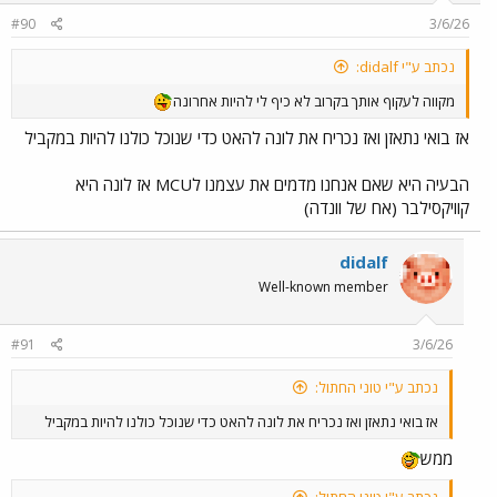
n
#90
3/6/26
s
:
נכתב ע"י didalf:
מקווה לעקוף אותך בקרוב לא כיף לי להיות אחרונה
אז בואי נתאזן ואז נכריח את לונה להאט כדי שנוכל כולנו להיות במקביל
הבעיה היא שאם אנחנו מדמים את עצמנו לMCU אז לונה היא
קוויקסילבר (אח של וונדה)
didalf
Well-known member
#91
3/6/26
נכתב ע"י טוני החתול:
אז בואי נתאזן ואז נכריח את לונה להאט כדי שנוכל כולנו להיות במקביל
ממש
נכתב ע"י טוני החתול: