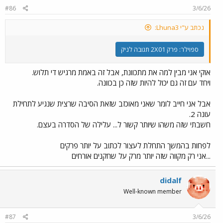
#86
3/6/26
נכתב ע"י Lhuna3:
ספוילר:
פרק 2X01 תגובה לניק
אוקי אני מבין למה את מתכוונת, אבל זה באמת מרגיש די תלוש.
ויחד עם זה גם יכול להיות שזה כן בכוונה.
אבל אני חייב לומר שאני מאוכזב שזאת הסיבה שרצית שנגיע לתחילת
עונה 2.
חשבתי שזה משהו שיותר קשור ל... עלילה של הסדרה בעצם.
לפחות בהמשך התחלת לעצור לכתוב על יותר פרקים
...אני רק מקווה שזה יותר מרק על שחקנים אורחים
didalf
Well-known member
#87
3/6/26