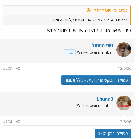
נכתב ע"י טוני החתול:
בעצם רגע, אז זה מה שאת חושבת על וונדה וויז'ן?
לויז'ן יש את אבן המחשבה שהופכת אותו לאנושי.
טוני החתול
Well-known member
מנהל
#203
12/6/26
ספוילר:
מבוקש פרק 3X01 - כולל תגובות
Lhuna3
Well-known member
#204
12/6/26
ספוילר:
פרק 3X01