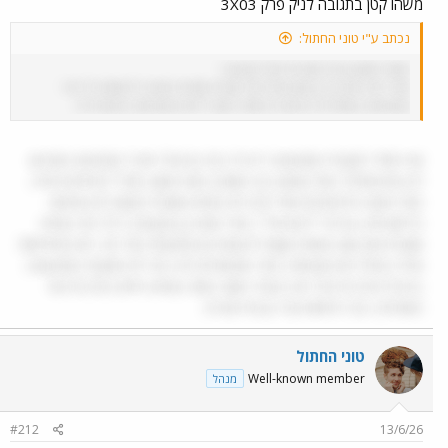
משהו קטן בתגובה לניק פרק 3X03
נכתב ע"י טוני החתול:
מאוד מסקרן מה התוכנית של המכונה.
אולי היא רואה בה פוטנציאל של מישהי שתהיה מוכנה לעשות כל דבר
שהמכונה אומרת לה ואין לה מוסר מעבר למה שהמכונה נותנת לה.
אני תמיד חשבתי שהמכונה דיברה ככה גם אל פינץ׳ (מהמעט שהראו
לנו מההתחלה שלו שהוא בנה אותה) הוא פשוט בוחר להתייחס אליה
כאל מכונה ולהתעלם אולי מדברים שהיא אומרת שהוא לא מחשיב
כרלוונטיים, או לא ״הגיוניים״ בעוד שרוט כן מקשיבה לכל מה שהיא
אומרת ואין שם באמת מקום לרצונות או מחשבות של רוט. היא מתייחסת
אליה כאילו היא אנושית בעוד שהאחרים לא. אני לא חושבת שהמכונה
בהכרח מדברת אל רוט בצורה שונה ממה שהיא הייתה מדברת אל
האחרים. ככה לפחות אני הבנתי את זה.
טוני החתול
Well-known member
מנהל
#212
13/6/26