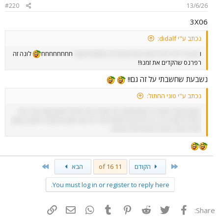
#220
13/6/26
3X06
נכתב ע"י didalf:
ו
ארון בר חזר ויש לו קטע עם המהפכה המאמריקאית
חחחחחחחח
לונה זה
רפרנס שהקדים את זמנו!!
נשבעת שחשבתי על זה גם!!
נכתב ע"י טוני החתול:
כמובן שעוד אופציה להתפתחות היא בשלב הבא ישלח לשם שוטר קנדי חצי
אסייתי שהוא יהיה ביריבות עם לאסקי אבל היריבות הזאת תעשה לוהטת באופן
שיצדיק את ראשי התיבות של הארגון
Last
First
הקודם
11 of 16
הבא
You must log in or register to reply here.
פייסבוק
Twitter
Reddit
Pinterest
Tumblr
WhatsApp
דואר אלקטרוני
הוסף קישור
Share: