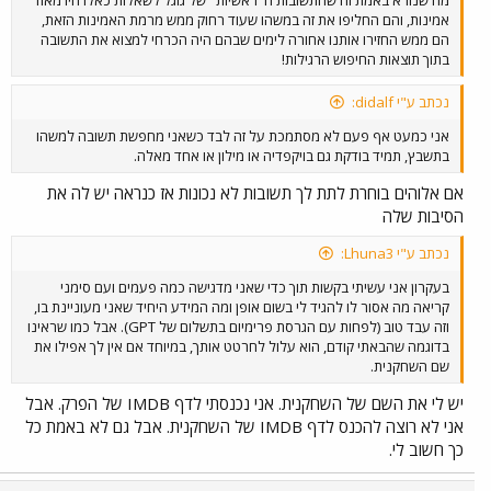
אמינות, והם החליפו את זה במשהו שעוד רחוק ממש מרמת האמינות הזאת,
הם ממש החזירו אותנו אחורה לימים שבהם היה הכרחי למצוא את התשובה
בתוך תוצאות החיפוש הרגילות!
נכתב ע"י didalf:
אני כמעט אף פעם לא מסתמכת על זה לבד כשאני מחפשת תשובה למשהו
בתשבץ, תמיד בודקת גם בויקפדיה או מילון או אחד מאלה.
אם אלוהים בוחרת לתת לך תשובות לא נכונות אז כנראה יש לה את
הסיבות שלה
נכתב ע"י Lhuna3:
בעקרון אני עשיתי בקשות תוך כדי שאני מדגישה כמה פעמים ועם סימני
קריאה מה אסור לו להגיד לי בשום אופן ומה המידע היחיד שאני מעוניינת בו,
וזה עבד טוב (לפחות עם הגרסת פרימיום בתשלום של GPT). אבל כמו שראינו
בדוגמה שהבאתי קודם, הוא עלול לחרטט אותך, במיוחד אם אין לך אפילו את
שם השחקנית.
יש לי את השם של השחקנית. אני נכנסתי לדף IMDB של הפרק. אבל
אני לא רוצה להכנס לדף IMDB של השחקנית. אבל גם לא באמת כל
כך חשוב לי.