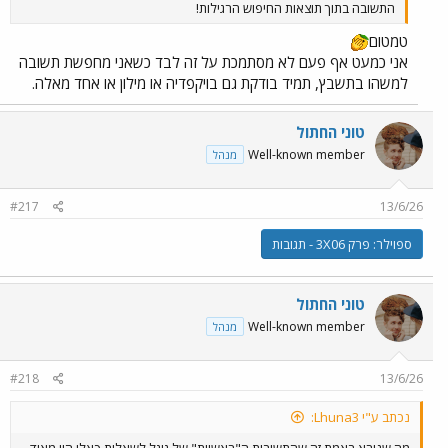
התשובה בתוך תוצאות החיפוש הרגילות!
טמטום
אני כמעט אף פעם לא מסתמכת על זה לבד כשאני מחפשת תשובה
למשהו בתשבץ, תמיד בודקת גם בויקפדיה או מילון או אחד מאלה.
טוני החתול
Well-known member
מנהל
#217
13/6/26
ספוילר:
פרק 3X06 - תגובות
טוני החתול
Well-known member
מנהל
#218
13/6/26
נכתב ע"י Lhuna3:
מה שנורא באמת זה שהתשובות ה"ראשיות" של גוגל לשאלות כאלו היו מאוד