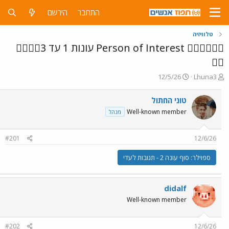
התחבר
הירשם
טלוויזיה
🕵️‍♂️🕵️‍♂️🕵️‍♂️ Person of Interest עונות 1 עד 3🕵️‍♂️🕵️‍♂️
🕵️‍♂️
פ
פ
12/5/26
Lhuna3
ו
ו
ת
ר
טוני החתול
ח
ס
Well-known member
מנהל
ה
ם
נ
ב
ו
ת
#201
12/6/26
ש
א
א
ר
ספוילר:
סוף עונה 2 - תגובות לעדי
י
ך
didalf
Well-known member
#202
12/6/26