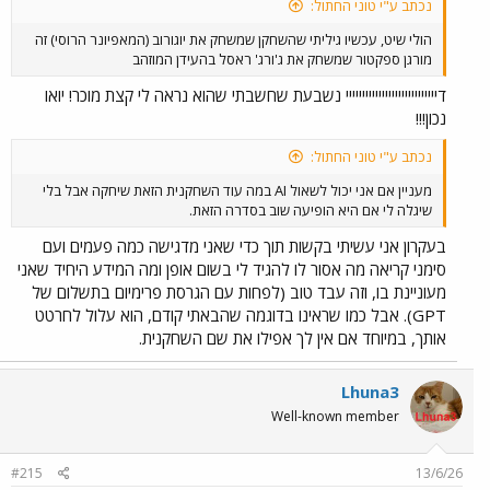
נכתב ע"י טוני החתול:
הולי שיט, עכשיו גיליתי שהשחקן שמשחק את יוגורוב (המאפיונר הרוסי) זה
מורגן ספקטור שמשחק את ג'ורג' ראסל בהעידן המוזהב
דיייייייייייייייייייייייייייי נשבעת שחשבתי שהוא נראה לי קצת מוכר! יואו
נכון!!!
נכתב ע"י טוני החתול:
מעניין אם אני יכול לשאול AI במה עוד השחקנית הזאת שיחקה אבל בלי
שיגלה לי אם היא הופיעה שוב בסדרה הזאת.
בעקרון אני עשיתי בקשות תוך כדי שאני מדגישה כמה פעמים ועם
סימני קריאה מה אסור לו להגיד לי בשום אופן ומה המידע היחיד שאני
מעוניינת בו, וזה עבד טוב (לפחות עם הגרסת פרימיום בתשלום של
GPT). אבל כמו שראינו בדוגמה שהבאתי קודם, הוא עלול לחרטט
אותך, במיוחד אם אין לך אפילו את שם השחקנית.
Lhuna3
Well-known member
#215
13/6/26