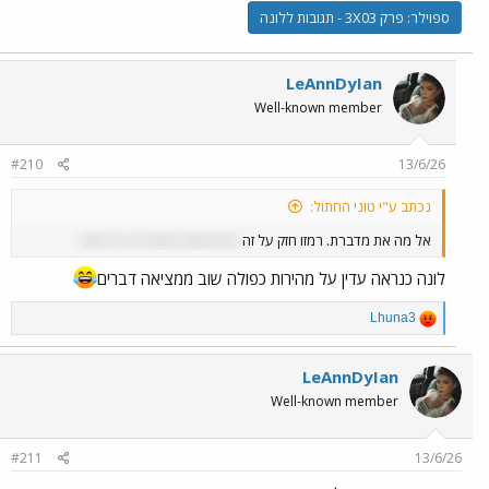
ספוילר:
פרק 3X03 - תגובות ללונה
LeAnnDyIan
Well-known member
#210
13/6/26
נכתב ע"י טוני החתול:
אל מה את מדברת. רמזו חזק על זה
שיש משהו באמת בין ריס וזואי
לונה כנראה עדין על מהירות כפולה שוב ממציאה דברים
R
Lhuna3
e
a
c
LeAnnDyIan
t
Well-known member
i
o
n
#211
13/6/26
s
: