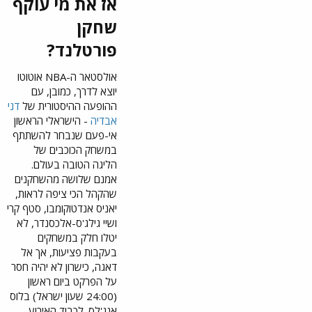
אז את מי עוקף
בליגה, ובו זינק הישראלי
עד למקום ה-17.
www.
שחקן
ynet.c
הדירוג האחרון משקף
o.il
פורטלנד?​
מגמה ברורה: אבדיה הפך
משחקן מבטיח לכוכב
היסטוריה! רשמי: דני אבדיה נבחר לאולסטאר ה-NBA
לגיטימי בליגה הטובה
אולסטאר ה-NBA אוטוטו
היינו
בעולם. עד כמה העלייה
כחולמי
יוצא לדרך, כמובן, עם
שלו מטאורית? רק ביוני
ם. צפו
ההופעה ההיסטורית של
דני
בהכרז
האחרון דורג במקום ה-61,
אבדיה
- הישראלי הראשון
ה:
באוקטובר כבר קפץ ל-53,
הכוכב
אי-פעם שנבחר להשתתף
בנובמבר טיפס ל-40,
בן
במשחק הכוכבים של
בדצמבר הגיע ל-25, וכעת
ה-25
השלים נסיקה יוצאת דופן
הליגה הטובה בעולם.
של
אל תוך הטופ-20 של
אמנם שלושה מהשחקנים
פורטל
הליגה הטובה בעולם.
נד
שהקהל הכי ציפה לראות,
הבטיח
יאניס אנדטוקומבו, סטף קרי
את
ושיי גילג'ס-אלכסנדר, לא
מקומו
דירוג שיא. אבדיה (צילום:
במשח
יטלו חלק במשחקים
Dennis Lee-Imagn
ק
Images)
בעקבות פציעות, אך אל
היוקר
דאגה, כישרון לא יהיה חסר
תי
העלייה המרשימה של
בלוס
על הפרקט ביום ראשון
אבדיה בדירוג מציבה אותו
אנג`ל
(24:00 שעון ישראל) בלוס
מעל שורה ארוכה של
ס
אנג'לס. לכבוד האירוע