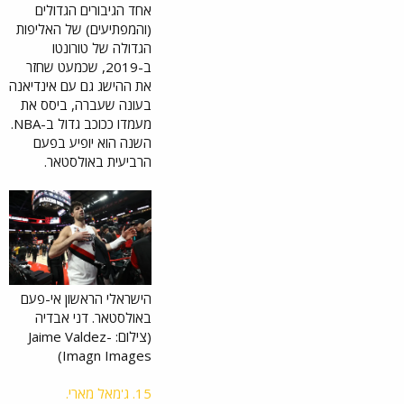
פים
אחד הגיבורים הגדולים
במערב
(והמפתיעים) של האליפות
, אותה
הגדולה של טורונטו
בחרו
מאמני
ב-2019, שכמעט שחזר
הליגה.
את ההישג גם עם אינדיאנה
ייקח
בעונה שעברה, ביסס את
חלק
באירוע
מעמדו ככוכב גדול ב-NBA.
הנוצץ
השנה הוא יופיע בפעם
שייערך
הרביעית באולסטאר.
ב-15
לחודש
באולם
של לוס
אנג'ל
ס
קליפר
ס
sport
הישראלי הראשון אי-פעם
1.ma
באולסטאר. דני אבדיה
ariv.c
(צילום: Jaime Valdez-
o.il
Imagn Images)
15. ג'מאל מארי.