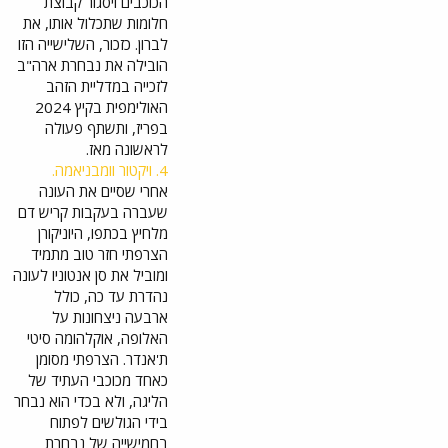
הכוכבים ויסגור קבוצת
חלומות שתכלול אותו, את
לברון. כזכור, השלישייה הזו
הובילה את נבחרת ארה"ב
לזכייה במדליית הזהב
האולימפית בקיץ 2024
בפריז, ותשתף פעולה
לראשונה מאז.
4. ויקטור וומבניאמה.
אחרי שסיים את העונה
שעברה בעקבות קריש דם
מלחיץ בכתפו, היוניקורן
הצרפתי חזר טוב מתמיד
ומוביל את סן אנטוניו לעונה
נהדרת עד כה, כולל
ארבעה ניצחונות על
האלופה, אוקלהומה סיטי
ת'אנדר. הצרפתי מסומן
כאחד מכוכבי העתיד של
הליגה, ולא בכדי הוא נבחר
בידי הגולשים לפתוח
בחמישייה של נבחרת