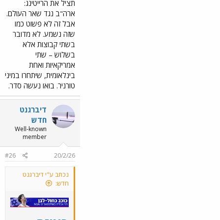
תציל את הרייטינג:
ערכנו את דירוג
ארה"ב נגד שאר העולם.
העוצמה ל-25
המשתתפים - קבלו
אבל זה לא פשוט כמו
אותו.
שזה נשמע. לא מדובר
בשתי קבוצות אלא
בשלוש – שתי
אמריקאיות ואחת
בינלאומית, שיתחרו במיני
טורניר. בואו נעשה סדר.
קווין דוראנט ודני אבדיה
(צילום: Troy
Wayrynen-Imagn
דיברגנט
Images)
חדש
Well-known
צפה בקובץ המצורף
member
142087
25. ברנדון אינגרם.
#26
20/2/26
השתחל לאולסטאר
בעקבות פציעתו של
נכתב ע"י דיברגנט
סטף קרי. סקורר מצוין,
חדש:
שהעמיד מספרים
נהדרים בניו אורלינס,
וקיבל סוף-סוף הזדמנות
בקבוצה תחרותית