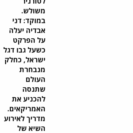
לטורניר
הליגה
משולש.
הטובה
במוקד: דני
בעולם -
אבדיה יעלה
כולל
על הפרקט
הפורוורד
כשעל גבו דגל
הישראלי
ישראל, כחלק
של
מנבחרת
פורטלנד.
העולם
רגע לפני,
שתנסה
קבלו את
להכניע את
דירוג
האמריקאים.
העוצמה.
מדריך לאירוע
אז את מי
השיא של