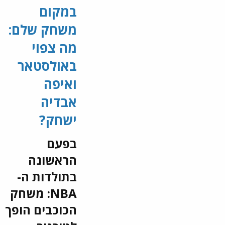
במקום
ה-NBA
משחק שלם:
גם ללא
מה צפוי
שיי, קרי
באולסטאר
ויאניס,
ואיפה
המשחק
אבדיה
הנוצץ
ישחק?
שייערך
ביום ראשון
בפעם
יציג את
הראשונה
מיטב כוכבי
בתולדות ה-
העל
NBA: משחק
שיכולה
הכוכבים הופך
להציע