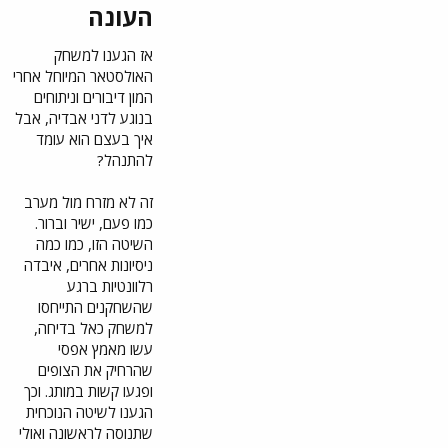
עוקף שחקן
העונה​
פורטלנד?​
אז הגענו למשחק
האולסטאר המיוחל אחרי
אולסטאר ה-NBA
המון דיבורים וניתוחים
אוטוטו יוצא לדרך,
כמובן, עם ההופעה
בנוגע לדני אבדיה, אבל
ההיסטורית של
דני
איך בעצם הוא עומד
אבדיה
- הישראלי
להתנהל?
הראשון אי-פעם
שנבחר להשתתף
זה לא מזרח מול מערב
במשחק הכוכבים של
כמו פעם, ישיר וברור.
הליגה הטובה בעולם.
אמנם שלושה
השיטה הזו, כמו כמה
מהשחקנים שהקהל
ניסיונות אחרים, איבדה
הכי ציפה לראות, יאניס
רלוונטיות ברגע
אנדטוקומבו, סטף קרי
שהשחקנים התייחסו
ושיי גילג'ס-אלכסנדר,
למשחק כאל בדיחה,
לא יטלו חלק במשחקים
עשו מאמץ אפסי
בעקבות פציעות, אך אל
דאגה, כישרון לא יהיה
שהרחיק את הצופים
חסר על הפרקט ביום
ופגעו קשות במותג. וכך
ראשון (24:00 שעון
הגענו לשיטה הנוכחית
ישראל) בלוס אנג'לס.
שתנוסה לראשונה ואולי
לכבוד האירוע הנוצץ,