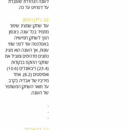
לעונה הנהדרת שעוברת
ההיסטורי
על דטרויט עד כה.
www.srugim.co.i
l
22. ג'יילן ג'ונסון.
עוד שחקן שמציג שיפור
עין לציון צופיה: הגאווה והתקווה הישראלית מבחירת דני אבדיה לאולסטאר - וואלה ספורט
מתמיד בכל עונה. ג'ונסון
ההישג
הפך לשחקן חמישייה
החלומ
באטלנטה עוד לפני שתי
י של
דני
עונות, אך העונה הוא מציג
אבדיה
נתונים מדהימים ומוביל את
הוא
שחקני ההוקס בנקודות
סיבה
לחגיג
(23.4) ריבאונדים (10.6)
ה, וגם
ואסיסטים (8.2). אחד
הזדמנו
מיריביו של אבדיה בקרב
ת
שיכולה
על תואר השחקן המשתפר
להרים
של העונה.
את
הכדור
.
סל
הישרא
.
לי.
.
המדור
"מעל
הטבע
17. דני אבדיה.