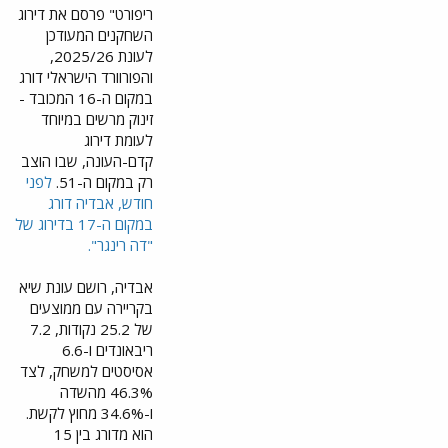
.
ריפורט" פרסם את דירוג
רגע לפני,
.
השחקנים המעודכן
לעונת 2025/26,
קבלו את
17. דני אבדיה.
והפורוורד הישראלי דורג
הישראלי הראשון
דירוג
במקום ה-16 המכובד -
אי-פעם במשחק
הכוכבים של ה-NBA
זינוק מרשים במיוחד
העוצמה.
זכה לפופולריות עצומה
לעומת דירוג
ואחרי שפספס את
אז את מי
קדם-העונה, שבו הוצב
הבחירה לחמישיות
רק במקום ה-51.
לפני
האולסטאר רק במעט
עוקף שחקן
חודש, אבדיה דורג
כשסיים במקום השביעי
במקום ה-17 בדירוג של
פורטלנד?​
בהצבעות מבין שחקני
המערב
, הכוכב של
"דה רינגר".
פורטלנד טרייל בלייזרס
אולסטאר ה-NBA
הוכנס לרשימה המלאה
אבדיה, רושם עונת שיא
אוטוטו יוצא לדרך,
על ידי מאמני המערב
כמובן, עם ההופעה
בקריירה עם ממוצעים
כאחד משבעת שחקני
ההיסטורית של
דני
של 25.2 נקודות, 7.2
הספסל. מספק עונת
אבדיה
- הישראלי
ריבאונדים ו-6.6
שיא עם ממוצעים של
הראשון אי-פעם
25.2 נקודות, 7.2
אסיסטים למשחק, לצד
שנבחר להשתתף
ריבאונדים ו-6.2
46.3% מהשדה
במשחק הכוכבים של
אסיסטים למשחק
ו-34.6% מחוץ לקשת.
הליגה הטובה בעולם.
והוכיח שהוא
אמנם שלושה
הוא מדורג בין 15
סופרסטאר גם בליגה
מהשחקנים שהקהל