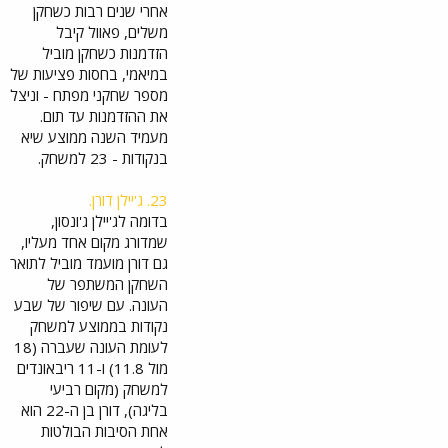
18. אלפרן שנגון
אחרי שנים רבות כשחקן
את
19. צ'ט הולמגרן
החלום
משלים, פאוול קיבל
20. ג'יילן ג'ונסון
ונבחר
הזדמנות כשחקן מוביל
למעמד
במיאמי, בחסות פציעות של
היוקר
מספר שחקני מפתח - וניצל
תי של
ה-
את ההזדמנות עד תום.
NBA,
מעמיד השנה ממוצע שיא
ואנחנו
בנקודות - 23 למשחק.
חוגגים
בפרויי
קט
23. ג'יילן דורן.
מיוחד
בדומה לג'יילן ג'ונסון,
שמדורג מקום אחד מעליו,
sport
s.wall
גם דורן מועמד מוביל לתואר
a.co.il
השחקן המשתפר של
העונה. עם שיפור של שבע
עשה את זה: אבדיה נבחר לאולסטאר | כל הפרטים על ההישג ההיסטורי - סרוגים
נקודות בממוצע למשחק
ההישג הישראלי
לעומת העונה שעברה (18
הגדול בכל הזמנים?
דני אבדיה נבחר
מול 11.8) ו-11 ריבאונדים
לאולסטאר ה-NBA
למשחק (מקום רביעי
, כמה הוא צפוי
בליגה), דורן בן ה-22 הוא
להרוויח ולצד מי
הוא ישחק? כל
אחת הסיבות הבולטות
הפרטים על ההישג