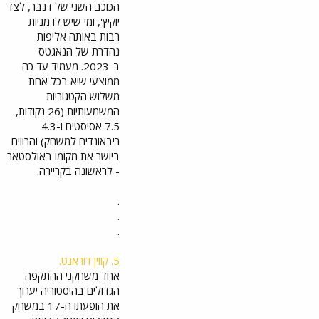
הכוכב השני של דנבר, לצד
יוקיץ', ומי שיש לו מניות
רבות באותה אליפות
נהדרת של הנאגטס
ב-2023. מעמיד עד כה
ממוצעי שיא בכל אחת
משלוש הקטגוריות
המשמעותיות (26 נקודות,
7.5 אסיסטים ו-4.3
ריבאונדים למשחק) והרוויח
ביושר את מקומו באולסטאר
- לראשונה בקריירה.
.
.
.
5. קווין דוראנט.
אחד משחקני ההתקפה
הגדולים בהיסטוריה יערוך
את הופעתו ה-17 במשחק