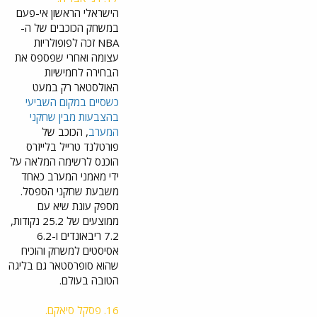
ת"
הישראלי הראשון אי-פעם
מסביר
במשחק הכוכבים של ה-
איך
הוא
NBA זכה לפופולריות
הרוויח
עצומה ואחרי שפספס את
ביושר
הבחירה לחמישיות
את
ההכר
האולסטאר רק במעט
ה
כשסיים במקום השביעי
ההיס
בהצבעות מבין שחקני
טורית
המערב
, הכוכב של
sport
פורטלנד טרייל בלייזרס
s.wall
הוכנס לרשימה המלאה על
a.co.il
ידי מאמני המערב כאחד
משבעת שחקני הספסל.
הישג עצום: דני אבדיה נבחר למשחק האולסטאר של ה-NBA | ספורט 1
מספק עונת שיא עם
גאווה
ישראלי
ממוצעים של 25.2 נקודות,
ת:
7.2 ריבאונדים ו-6.2
כוכב
אסיסטים למשחק והוכיח
פורטל
שהוא סופרסטאר גם בליגה
נד
נכלל
הטובה בעולם.
ברשימ
ת
16. פסקל סיאקם.
המחלי