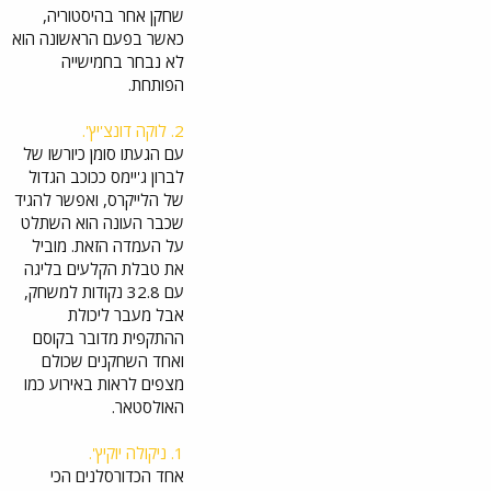
שחקן אחר בהיסטוריה,
כאשר בפעם הראשונה הוא
לא נבחר בחמישייה
הפותחת.
2. לוקה דונצ'יץ'.
עם הגעתו סומן כיורשו של
לברון ג'יימס ככוכב הגדול
של הלייקרס, ואפשר להגיד
שכבר העונה הוא השתלט
על העמדה הזאת. מוביל
את טבלת הקלעים בליגה
עם 32.8 נקודות למשחק,
אבל מעבר ליכולת
ההתקפית מדובר בקוסם
ואחד השחקנים שכולם
מצפים לראות באירוע כמו
האולסטאר.
1. ניקולה יוקיץ'.
אחד הכדורסלנים הכי