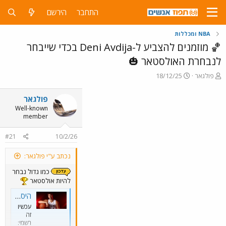
התחבר
הירשם
NBA ומכללות
🏀 מוזמנים להצביע ל-Deni Avdija בכדי שייבחר
לנבחרת האולסטאר 🎃
פ
פ
פולגאר
18/12/25
ו
ו
ת
ר
פולגאר
ח
ס
Well-known
ה
ם
member
נ
ב
ו
ת
#21
10/2/26
ש
א
א
ר
נכתב ע"י פולגאר:
י
ך
כמו גדול נבחר
להיות אולסטאר
היסטוריה בכחול-לבן: דני אבדיה נבחר לאולסטאר ה-NBA
עכשיו
זה
רשמי: