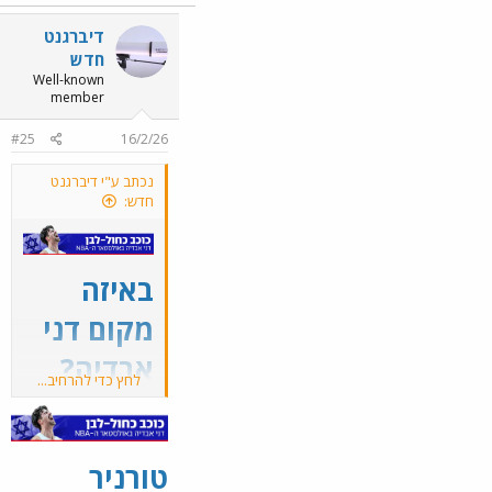
דיברגנט
חדש
Well-known
member
#25
16/2/26
נכתב ע"י דיברגנט
חדש:
באיזה
מקום דני
אבדיה?
לחץ כדי להרחיב...
דירוג כל
השחקנים
טורניר
באולסטאר