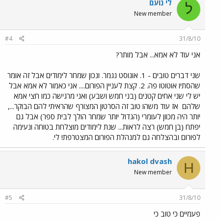
לי נועם
ל
New member
#4
31/8/10
אני עוד לא אמא... אבל מותר?
שני דברים טובים - 1. אוגוסט נגמר. ונכון שמחר לימודים אבל זה אומר
שהסתיו אוטוטו פה. 2. קצת לעניין הפורום.... אני כאמור לא אמא אבל
יש לי שני אחים קטנים (בני חמש ושבע) ואני מרגישה כמו חצי אמא
שלהם
אז עוד משהו טוב זה הסרטון המצורף שהראיתי להם הבוקר...,
יותר היה מכוון לעומרי (הגדול יותר שמחר הולך לבית ספר) אבל גם
יפתח (בן חמש) רצה לראות... שנת לימודים מוצלחת בטוחה ונעימה
לפורום ובהצלחה גם למנהלת הפורום המצטרפת! לי.
hakol dvash
H
New member
#5
31/8/10
פעמיים כי טוב כי