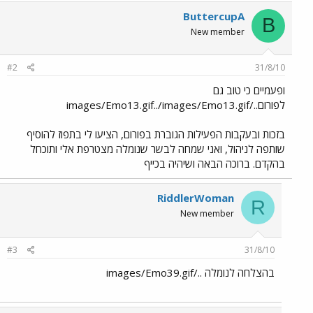
ButtercupA
B
New member
#2
31/8/10
ופעמיים כי טוב גם
לפורום../images/Emo13.gif../images/Emo13.gif
בזכות ובעקבות הפעילות הגוברת בפורום, הציעו לי בתפוז להוסיף
שותפה לניהול, ואני שמחה לבשר שנומלה מצטרפת אלי ותוכחל
בהקדם. ברוכה הבאה ושיהיה בכייף
RiddlerWoman
R
New member
#3
31/8/10
בהצלחה לנומלה ../images/Emo39.gif