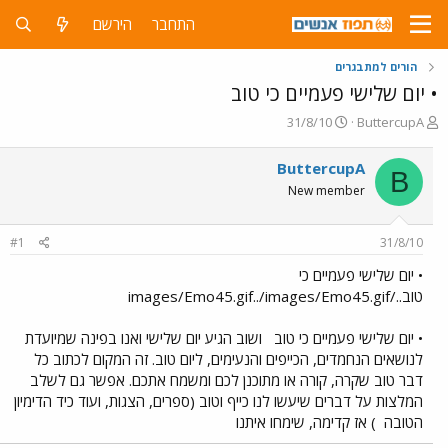
התחבר
הירשם
הורים למתבגרים
• יום שלישי פעמיים כי טוב
פ
פ
31/8/10
ButtercupA
ו
ו
ת
ר
ButtercupA
B
ח
ס
New member
ה
ם
נ
ב
ו
ת
#1
31/8/10
ש
א
א
ר
• יום שלישי פעמיים כי
י
טוב../images/Emo45.gif../images/Emo45.gif
ך
• יום שלישי פעמיים כי טוב
ושוב הגיע יום שלישי ואנו בפינה שמיועדת
לנושאים הנחמדים, הכייפים והנעימים, ליום טוב. זה המקום לכתוב כל
דבר טוב שקרה, קורה או מתוכנן לכם ומשמח אתכם. אפשר גם לשלב
המלצות על דברים שיעשו לנו כייף וטוב (ספרים, הצגות, ועוד כיד הדימיון
הטובה
) אז קדימה, שימחו איתנו