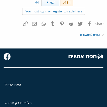
Last
1 of 3
הבא
You must log in or register to reply here.
פייסבוק
Twitter
Reddit
Pinterest
Tumblr
WhatsApp
דואר אלקטרוני
הוסף קישור
Share:
הורים למתבגרים
האח הגדול
הלוואות רק תבקש