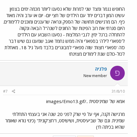
החופש נגמר ומצד שני למרות שלא נסענו ליותר מכמה ימים בצפון
עשינו המון דברים יחד עם הילדים של חצי יום- יום או ערב והיה מאוד
כיף. הם מרגישים תחושה של הספק ונראה שרעננים ומוכנים ללימודים.
היום סגרתי את רוב הפינות של החוגים לשנה"ל הבאה ונקווה
להתחלה ברגל ימין. לגבי המלצות - נסענו השבוע עם הילדים
ל'ספארי לילה' בספארי והיה ממש נחמד ואגב שמענו גם שיש דבר
כזה 'ספארי חצות' שזה ספארי למבוגרים בלבד מעל גיל 18.. מאחלת
לכול-כולם שנת לימודים מצוינת!
פלגיה
פ
New member
#7
31/8/10
אמא של שמיניסטית ../images/Emo13.gif
מרגישה זקנה, אף על פי שרק לפני 20 שנה אני בעצמי התחלתי
שמינית. וגם של שביעיסטית, ושישיסט, ו"חצ'קונית" (כינוי נורא שאומר
שהיא בכיתה ח')