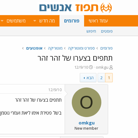
עמוד ראשי
פורומים
מה חדש
משתמשים
פוסטים
חיפוש
פורומים
ספורט ומוטוריקה
מוטוריקה
אופנועים
תתפים בצערו של זהר זהר
פ
פ
12/9/10
omkgu
ו
ו
1
2
הבא
ת
ר
ח
ס
ה
ם
12/9/10
נ
ב
O
תתפים בצערו של זהר זהר
ו
ת
ש
א
א
ר
בשל פטירת אימו ליאת ועמרי גוטמן
י
omkgu
ך
New member