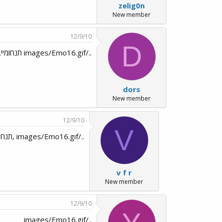
zelig0n
New member
12/9/10
D
../images/Emo16.gif תנחומיי.
dors
New member
12/9/10
V
../images/Emo16.gif ,תנחומי
v f r
New member
12/9/10
../images/Emo16.gif