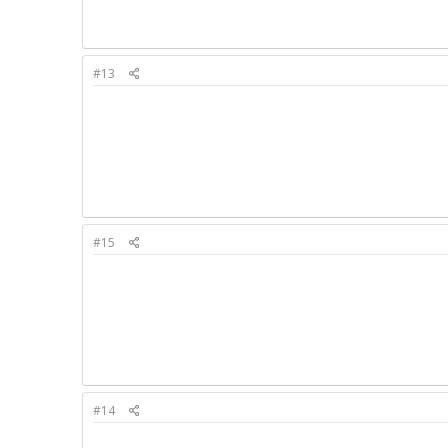
#13
#15
#14