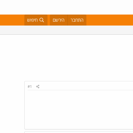
התחבר
הירשם
חיפוש
#1