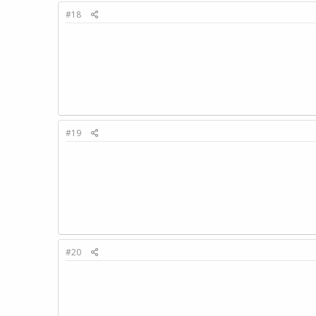
#18
#19
#20