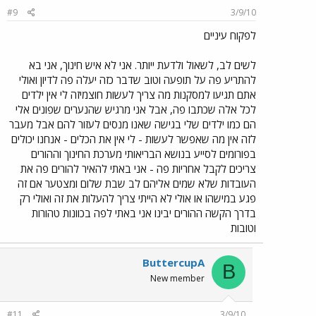
#9
3/9/10
לפקוח עיניים
לשים לב, לשאול ולדעת ייותר. אני לא איש חינוך, אני בא
להתריע פה על תופעה וטוב שדבר כזה יעלה פה לדיון ואולי
אתם תגיעו למסקנות מה צריך לעשות חוצמיזה לי אין ילדים
לכל אלה שכתבו פה, אבל אני מרגיש שהנערים שפונים אלי
הם כמו ילדים שלי בגישה שאנו מנסים לעזור להם אבל מעבר
לזה אין מה שאפשר לעשות - לי אין את הכלים - אנחנו יכולים
בפורומים לסייע בנושא הבריאותי מערכת החינוך וההורים
צריכים לקבל אחריות פה - אני באתי להאיר להורים פה את
העובדות שלא שמים אליהם לב שבת שלום ומצטער אם זה
פגע במישהו או אולי לא הייתי צריך להעלות את זה ואולי רק
בדרך הקשה ההורים יבינו אני באתי לפה בכוונות טהורות
וטובות
ButtercupA
B
New member
#11
3/9/10