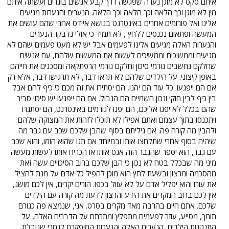
איתם סקס לא מוגן נערה שפגשה דרך קבע אנשים בוגרים ועשתה איתם
מין לא מוגן וכך הלאה וכך הלאה וכך הלאה. הנערים והנערות מגיעים
אלינו ואל פורומים אחרים באינטרנט בנושא איידס אחרי שהם עושים את
המעשה ופתאום נכנסים ללחץ , לא תמיד כי אולי נדבקו. הנערים
והנערות האלה מגיעים אלינו לפעמים אבל יש לא מעט פעמים שהם לא
מגיעים וממשיכים וממשיכים לעשות את המעשים שלהם, עם אנשים
שחלקם נחשבים גורמי סיכון וחלקם גורמי הרפתקאה ומסכנים את חייהם
באופן קיצוני. על הילדים שלהם לא תראו דבר, לא תרגישו דבר, אלא רק
אם הם ייפגעו. כל עוד הם יהנו, הם יסתירו את זה מכם כי כיף להם אבל
בין כיף לבין חוקי ונכון השמיים הם הגבול. אם הם ייפגעו יש סיכוי סביר
שהם בכלל לא יפנו אליכם, הם יפנו לגורמים באינטרנט, הם יסתגרו
ויתכנסו בתוך עצמם ואתם אפילו לא תוכלו לזהות את המצוקה שלהם
ולהבין מה קורה פה. אם גיליתם בסוף שהבן שלכם שכב עם גבר מה
שיהיה בסוף אחרי שתלחצו אותו ובמיוחד אם תגו שהוא הומו, והוא שכב
עם גבר, הוא יספר שהגבר הזה אנס אותו או הכריח אותו לעשות מעשה
מיני מה שבכלל בטח לא נכון כי הבן שלכם ברוב הסיכויים עשה זאת
מהסכמה ומרצון ובשעת לחץ הוא מוכן להפיל כל אדם על מנת להציל
את עורו והוא יפליל אדם על לא עוול בכפו. הורים יקרים, אין לכם מושג,
אין לכם ברוב המקרים את הידע והרצון לדעת מה קורה עם הילדים
שלכם. אתם חיים בהרבה מאד מקרים בסרט. אני, שנמצא פה כגורם
תומך, מסייע, עוזר לפעמים מתפלץ ומתרתח על הדברים האלה, על
התנהגות הילדים, הנערים האלה והנערות המופקרת לגמרי שגובלת