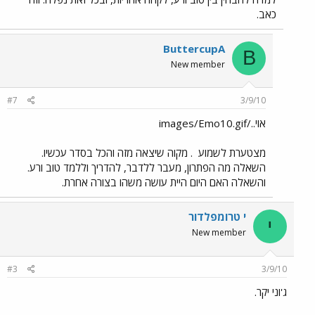
כאב.
ButtercupA
B
New member
#7
3/9/10
אוי../images/Emo10.gif
מצטערת לשמוע
. מקוה שיצאה מזה והכל בסדר עכשיו.
השאלה מה הפתרון, מעבר ללדבר, להדריך וללמד טוב ורע.
והשאלה האם היום היית עושה משהו בצורה אחרת.
י טרומפלדור
י
New member
#3
3/9/10
ג'וני יקר.