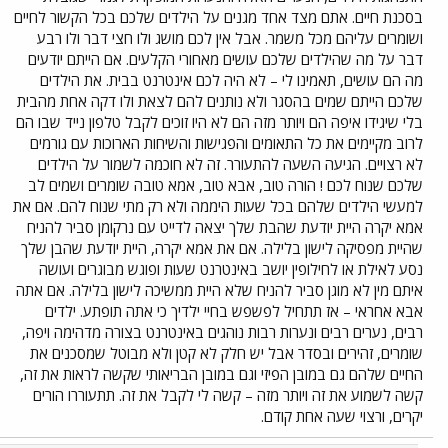
בסכנת חיים. אתם מצד אחד מגנים על הילדים שלכם בכל הקשור לחיים
ושומרים עליהם מכל משמר. אבל אין לכם מושג ולו חצי דבר ולו רבע
דבר על מה שהילדים שלכם עושים מאחורי הקלעים. אם הייתם יודעים
מה הם עושים, תאמינו לי – לא היה לכם אינטרנט בבית. את הילדים
שלכם הייתם שמים בהסגר ולא נותנים להם לצאת ולו דקה אחת מהבית
בלי שיגידו איפה הם ויותר מזה הם לא היו זוכים לקבל טלפון נייד שבו הם
לרוב מקיימים את כל התאומים והפגישות והשיחות הארוכות עם גורמים
לא רצויים. הגיעה השעה להתעורר. זה לא חוכמה לשמור על הילדים
שלכם שנוח לכם ! הורה טוב, אבא טוב, אמא טובה שומרים ושמים לב
למעשי הילדים שלהם בכל שעות היממה ולא רק מתי שנוח להם. אם את
אמא יקרה היית יודעת שהבת שלך יצאה לדייט עם נרקומן סביר להניח
שהיית מפסיקה לישון בלילה. אם את אמא יקרה, היית יודעת שהבן שלך
נסע לאילת או לחילופין יושב באינטרנט שעות ופוגש מבוגרים ועושה
איתם מין לא מוגן סביר להניח שלא היית ממשיכה לישון בלילה. אם אתה
אבא אחראי – אז תתחיל לפשפש בחיי ילדיך כי אתה תופתע. ילדים
רבים, נערים רבים ונערות רבות נוהגים באינטרנט בצורה מדהימה ויפה,
שומרים, זהירים ובסדר אבל יש חלק לא קטן ולא מבוטל שמסכנים את
החיים שלהם גם במובן הפיזי וגם במובן הבריאותי שקשה לראות את זה,
קשה לשמוע את זה ויותר מזה – קשה לי לקבל את זה. תתעוררו הורים
יקרים, ורצוי שעה אחת קודם.