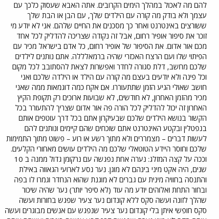
להם מה לאכול במהלך הימים הקרובים. אתה האבא שעסוק כלכך עם
עצמך ולא בודק מה קורה עם הילדים שלך, עם הבן או הבת שלך
ששורצים באינטרנט ואחר כך מסכנים את החיים שלהם. אני לא יודע מי
זוכר את סיפור אופיר רחום, אבל זה נקודה שצריכה להדליק לכל אחד
מכם אור אדום. את הסיפור של אופיר רחום, כל אדם בישראל מכיר עם
הפיתוי שלו ועם הרצח האכזרי שהיה ברמאלללה. אתם נותנים לילדים
שלכם מחשב, דלת סגורה לחדר ואפשרות לצאת להסתובב לכל מקום
וכל פינה ולא יודעים בעצם מה קורה עם הילד או הילדה שלכם ואני
חושב שאולי הגיע הזמן שתתעוררו. אם אקח כמה דוגמאות ממה שאני
מכיר מהזמן האחרון, לא חודשים, לא שבועות ארוכים רק תקופת הקיץ
האחרון זה יכול להדליק לכל הורה פה אור אדום שצריך להתעורר בכל
הקשור בנושא הילדים שלכם שבעיקרון אתם בכל דרך עוטפים אותם
בנפטלין ובקטע האינטרנט אתם שוכחים שהם קיימים ונותנים להם
לעשות דברים – מצמררים ולא מתוך רשע או רוע – פשוט מתוך התמימות
שלכם וחוסר היידע הטוטאלי שלכם מה הילדים עושים מאחורי הקלעים.
וככה על קצה המזלג: נערה אחת נפגשה עם נרקומן גדול ממנה ב 10
שנים, היה אקט מיני בינהם לא מוגן. נער נסע לארועי הגאווה באילת
והתנסה בחוויה מינית עם גברים לא מוגנת שהוא הנחדר וגמרו לו בפה
ובחור התחת ואלוהים יודע מה עוד (לא סיפר יותר) נער שהיה שיכור
שהלך לזונה ועשה סקס ללא קונדום נער צעיר שפגש בחורות ועשה
סקס חופשי איתן בלי קונדום נער צעיר שנפגש עם אנשים מבוגרים ועשה