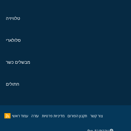
טלוויזיה
סלולארי
מבשלים כשר
חתולים
צור קשר
תקנון הפורום
מדיניות פרטיות
עזרה
עמוד ראשי
עברית (he_IL)