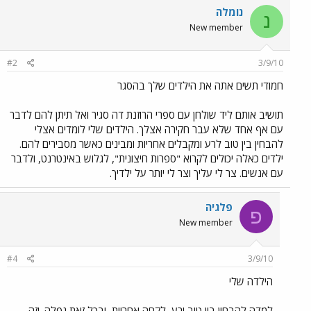
נומלה
נ
New member
#2
3/9/10
חמודי תשים אתה את הילדים שלך בהסגר
תושיב אותם ליד שולחן עם ספרי הרוזנת דה סגיר ואל תיתן להם לדבר
עם אף אחד שלא עבר חקירה אצלך. הילדים שלי לומדים אצלי
להבחין בין טוב לרע ומקבלים אחריות ומבינים כאשר מסבירים להם.
ילדים כאלה יכולים לקרוא "ספרות חיצונית", לגלוש באינטרנט, ולדבר
עם אנשים. צר לי עליך וצר לי יותר על ילדיך.
פלגיה
פ
New member
#4
3/9/10
הילדה שלי
למדה להבחין בין טוב ורע, לקחה אחריות, ובכל זאת נפלה. וזה