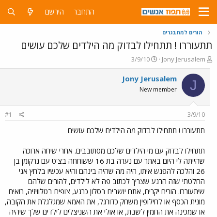
התחבר
הירשם
הורים למתבגרים
תתעוררו ! תתחילו לבדוק מה הילדים שלכם עושים
פ
פ
3/9/10
Jony Jerusalem
ו
ו
ת
ר
Jony Jerusalem
J
ח
ס
New member
ה
ם
נ
ב
ו
ת
#1
3/9/10
ש
א
א
ר
תתעוררו ! תתחילו לבדוק מה הילדים שלכם עושים
י
ך
תתחילו לבדוק עם מי הילדים שלכם מסתובבים. אחרי שיחה ארוכה
שהייתה לי היום באתר עם נערה בת 16 ששוחחה בצ'ט עם נרקומן בן
26 והלכה להפגש איתו, היה מה שהיה בינהם והיא עכשיו בלחץ אני
החלטתי שזה הרגע שצריך לכתוב פה לא לילדים, להורים שלהם
שיתעוררו. הורים יקרים, אתם יושבים בסלון כרגע, צופים בטלוויזיה, רואים
מונית הכסף או לחילופין משחק כדורגל, את האמא שמגלגלת את הקובה,
או שמכינה את החמין לשבת, או אולי את השניצלים לילדים שלך שיהיה