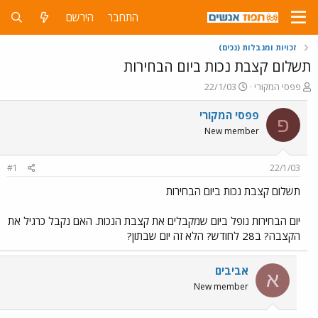
התחבר
הירשם
זכויות ומגבלות (נכים)
תשלום קצבת נכות ביום הבחירות
פ
פ
פפסי המקורי
22/1/03
ו
ו
ת
ר
פפסי המקורי
פ
ח
ס
New member
ה
ם
נ
ב
ו
ת
#1
22/1/03
ש
א
א
ר
תשלום קצבת נכות ביום הבחירות
י
ך
יום הבחירות נופל ביום שמקבלים את קצבת הנכות. האם נקבל כרגיל את
הקצבה? ב28 לחודש? הלא זה יום שבתון?
אביבים
א
New member