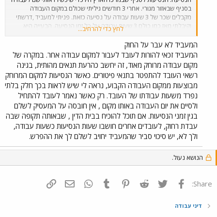
בסניף שבאזור מגורי. אחרי 3 חודשים גיליתי שכולם במקום העבודה
מקבלים שכר של 3 שעות עבודה על נסיעה כזאת. פניתי למעביד ,דרשתי
וקיבלתי מאז כמו כולם 3 שעות עבודה על כל זמן הנסיעה. הבעייה היא
לחץ כדי להרחיב...
שהמעביד אינו מוכן לשלם לי רטרואקטיבית על זמן הנסיעה ב 3 החודשים
הראשונים לפני שדרשתי לקבל שכר גם על זמן הנסיעה. האם המעביד
המעביד לא עבר על החוק
עבר על החוק בכך שדרש ממני לנסוע זמן כה רב ללא תשלום עבור שעות
המעביד זכאי להורות לעובד לעבור למקום עבודה אחר. במקרה של
אילו? בחוזה העבודה שלי לא מוזכר העניין כלל.
מקום עבודה מרוחק מאוד, זה יחשב כהרעת תנאים מהותית, בגינה
רשאי העובד להתפטר בתנאי פיטורים. כאשר הנסיעות למקום המרוחק
מבוצעות ממקום העבודה הקבוע, נראה לי שיש לראות בכך חלק בלתי
נפרד משעות עבודתו של העובד. רק כאשר נאמר לעובד להתחיל
ולסיים את יום העבודה באותו מקום , אין חובסה על המעסיק לשלם
בגין זמני הנסיעות. אם תוכל להוכיח בבית הדין , שבאותה תקופה שבה
עבדת רחוק, לעובדים אחרים חושבו שעות הנסיעות כשעות עבודה,
ולך לא, יש סיכוי סביר שהמעביד יחויב לשלם לך את ההפרש.
הנושא נעול.
פייסבוק
Twitter
Reddit
Pinterest
Tumblr
WhatsApp
דואר אלקטרוני
הוסף קישור
Share:
דיני עבודה