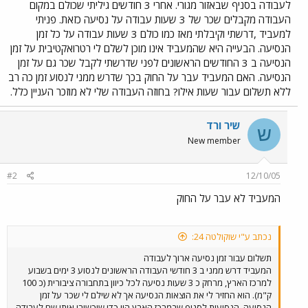
לעבודה בסניף שבאזור מגורי. אחרי 3 חודשים גיליתי שכולם במקום
העבודה מקבלים שכר של 3 שעות עבודה על נסיעה כזאת. פניתי
למעביד ,דרשתי וקיבלתי מאז כמו כולם 3 שעות עבודה על כל זמן
הנסיעה. הבעייה היא שהמעביד אינו מוכן לשלם לי רטרואקטיבית על זמן
הנסיעה ב 3 החודשים הראשונים לפני שדרשתי לקבל שכר גם על זמן
הנסיעה. האם המעביד עבר על החוק בכך שדרש ממני לנסוע זמן כה רב
ללא תשלום עבור שעות אילו? בחוזה העבודה שלי לא מוזכר העניין כלל.
שיר ורד
ש
New member
#2
12/10/05
המעביד לא עבר על החוק
נכתב ע"י שוקולטה 24:
תשלום עבור זמן נסיעה ארוך לעבודה
המעביד דרש ממני ב 3 חודשי העבודה הראשונים לנסוע 3 ימים בשבוע
למרכז הארץ, מרחק כ 3 שעות נסיעה לכל כיוון בתחבורה ציבורית (כ 100
ק"מ). הוא החזיר לי את הוצאות הנסיעה אך לא שילם לי שכר על זמן
הנסיעה. הנסיעות לסניף שבמרכז הארץ היו כדי שיכשירו אותי שם לעבודה