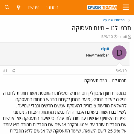
התחבר
הירשם
מכשירי שמיעה
תרמו לנו – מיזם תעסוקה
פ
פ
5/9/10
dpii
ו
ו
ת
ר
dpii
D
ח
ס
New member
ה
ם
נ
ב
ו
ת
#1
5/9/10
ש
א
א
ר
תרמו לנו – מיזם תעסוקה
י
ך
במסגרת חזון המכון לקידום החרש ופעילותו השוטפת אשר חותרת לחברה
נגישה לאדם החרש, פועל המכון לקידום החרש בתחום התעסוקה
להעלאת מודעות ציבורית להעסקת אנשים חרשים וכבדי שמיעה,
לשילובם השווה בעולם העבודה ולהנגשת מקומות העבודה. מנתוני
נציבות השיוויון לאנשים עם מוגבלות עולה כי שיעור התעסוקה של אנשים
עם מוגבלות עומד על 40% ובקרב אנשים עם מוגבלות חמורה הוא עומד
על 25.9% לשם השוואה, שיעור התעסוקה של אנשים ללא מוגבלות