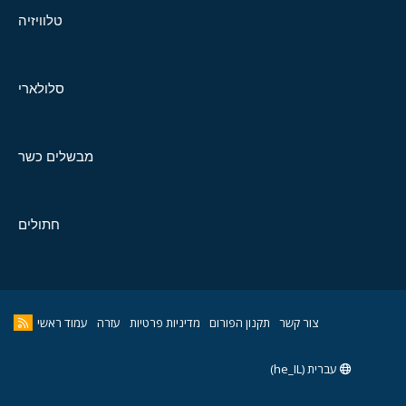
טלוויזיה
סלולארי
מבשלים כשר
חתולים
צור קשר
תקנון הפורום
מדיניות פרטיות
עזרה
עמוד ראשי
עברית (he_IL)