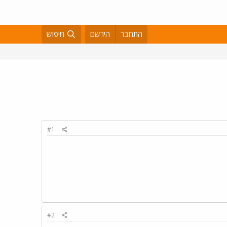
התחבר
הירשם
חיפוש
#1
#2