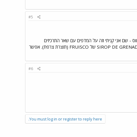
#5
ס - שם אני קניתי וזה על המדפים עם שאר התרכיזים
למיניהם, היכן שנמצאים בדר``כ תרכיזים ומיצים מיובאים מחו``ל. התרכיז שבידי הוא בבקבוק מפח ונקרא: SIROP DE GRENADINE של FRUISCO (תוצרת צרפת). אפשר
#6
You must log in or register to reply here.