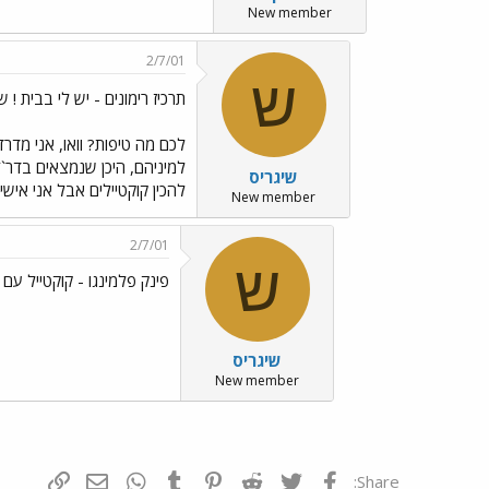
New member
2/7/01
ש
תרכיז רימונים - יש לי בבית 
לכם מה טיפות? וואו, אני מדר
שיגריס
להכין קוקטיילים אבל אני אישי
New member
2/7/01
ש
פינק פלמינגו - קוקטייל עם ג
שיגריס
New member
פייסבוק
Twitter
Reddit
Pinterest
Tumblr
WhatsApp
דואר אלקטרונ
הוסף קי
Share: