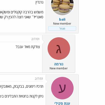
גרנדין
משמש בהרבה קוקטלים ומשקאות אל
סאנרייז`` שאני רוצה להכין רק שאין לי גרנדין
bali
New member
מנהל
2/7/01
ג
צודקת מאד ענבל
גורמה
New member
2/7/01
ע
תרכיז רימונים, בבקבוק, מאוזבקיס
ניתן לקנות בחנויות התבלינים ב
ענת סקילי