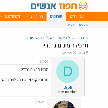
עמוד ראשי
פורומים
מה חדש
משתמשים
פוסטים
חיפוש
פורומים
אוכל ומשקאות
אוכל
מתכונים
תרכיז רימונים גרנדין
פ
פ
2/7/01
droli
ו
ו
ת
ר
2/7/01
ח
ס
D
תרכיז רימונים גרנדין
ה
ם
נ
ב
ו
ת
מה זה? קונים? מכינים? למה מתא
ש
א
droli
א
ר
י
New member
ך
2/7/01