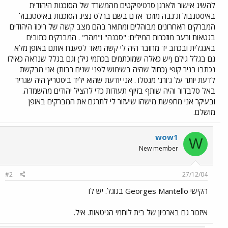
להשיג אישור ולארגן סרטיפיקטים מהמשרד של הסוכנות היהודית
באיסטנבול וג'נבה מוזכר אדם בשם ברלס נציג הסוכנות באיסטנבול
המברקים האחרונים מבוהלים ומתואר בהם מצב קשה של ריכוז היהודים
בגטאות ורעב מוזכרות המילים: "סכנה" ו"מהר" . המברקים כתובים
באנגלית ובכתב יד מחובר היה לי קשה מאד לפענח אותם באופן מלא
גם בגלל גילם (יש כאלה שמוכתמים בכתמי גיל) וגם בגלל שנראה כאילו
נכתבו בניר קופי (כחול שהיה בשימוש לפני שנים רבות) אני מבקשת
לדעת יותר על ג'ורג' מנטלו . אני יודעת שהוא יליד ביסטריץ היה שגריר
באל סלבדור והיה שותף בזיוף תעודות כדי להציל יהודים מהשמדה.
ובעיקר אני מחפשת מישהו שיעזור לי לתרגם את המברקים באופן
מושלם.
wow1
W
New member
#2
27/12/04
הקישי Georges Mantello בגוגל. יש לו
איזכור גם בארכיון של בית לוחמי הגיטאות. איל.