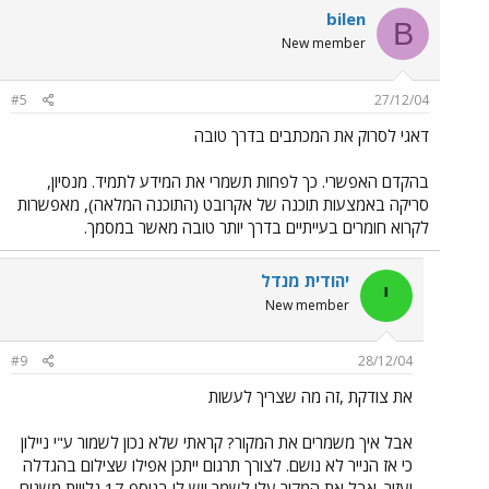
bilen
B
New member
#5
27/12/04
דאגי לסרוק את המכתבים בדרך טובה
בהקדם האפשרי. כך לפחות תשמרי את המידע לתמיד. מנסיון,
סריקה באמצעות תוכנה של אקרובט (התוכנה המלאה), מאפשרות
לקרוא חומרים בעייתיים בדרך יותר טובה מאשר במסמך.
יהודית מנדל
י
New member
#9
28/12/04
את צודקת ,זה מה שצריך לעשות
אבל איך משמרים את המקור? קראתי שלא נכון לשמור ע"י ניילון
כי אז הנייר לא נושם. לצורך תרגום ייתכן אפילו שצילום בהגדלה
יעזור. אבל את המקור עלי לשמר ויש לי בנוסף 17 גלויות משנים