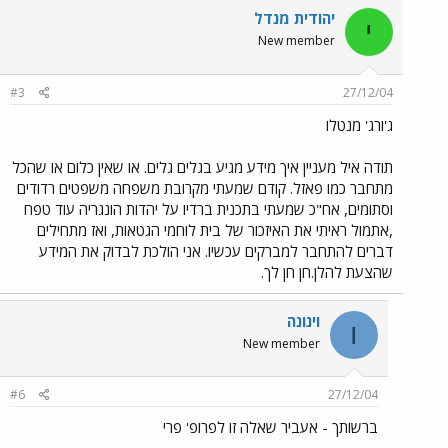
יהודית מנדל
י
New member
#3
27/12/04
ג'ורג' מנטלו
תודה איל מעניין איך מידע מגיע בגלים גלים. או שאין כלום או שהכל
מתחבר כמו פאזל. קודם שמעתי מקרובת משפחה משפטים רדודים
וסתומים, אח"כ שמעתי בתכנית ברדיו על יהדות הונגריה עוד טפח
,אתמול ראיתי את האיזכור של בית לוחמי הגטאות, ואז מתחילים
דברים להתחבר למברקים עכשיו. אני הולכת לבדוק את המידע
שהצעת להלן.חן חן לך.
וינונה
ו
New member
#6
27/12/04
ברשותך - אעביר שאלה זו לפרופ' פרי