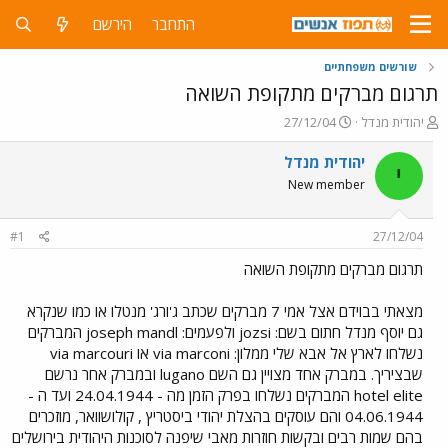
התחבר
הירשם
שורשים משפחתיים
תרגום מברקים מתקופת השואה
פ
פ
יהודית מנדל
27/12/04
ו
ו
ת
ר
יהודית מנדל
י
ח
ס
New member
ה
ם
נ
ב
ו
ת
#1
27/12/04
ש
א
א
ר
תרגום מברקים מתקופת השואה
י
ך
מצאתי בבוידם אצל אמי 7 מברקים שכתב ג'ורג' מנטלו או כמו שנקרא
גם יוסף מנדל חתום בשם: jozsi ולפעמים: joseph mandl המברקים
נשלחו לארץ אל אבא שלי ממלון: via marconi או via marcouri
שבציריך. במברק אחד מצויין גם השם lugano ובמברק אחר נרשם
hotel elite המברקים נשלחו בפרק הזמן מה - 24.04.1944 ועד ה -
04.06.1944 והם עוסקים בהצלת יהודי ביסטריץ , קולושוואר, מוזכרים
בהם שמות רבים ובקשות חוזרות מאבי שיפנה לסוכנות היהודית בירושלים