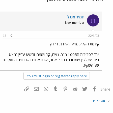
תמיר אנגל
ת
New member
#3
22/1/03
קידמת השקע מגיע לאיזורנו. הלחץ
יורד לסביבות ה1005 מ"ב, גשם, קור ושמח. והשיא עדיין נמצא
בים. יש לציין שמדובר במודל אחד, ישנם אחרים שנותנים התעקבות
של השקע.
You must log in or register to reply here.
פייסבוק
Twitter
Reddit
Pinterest
Tumblr
WhatsApp
דואר אלקטרוני
הוסף קישור
Share:
מזג האוויר