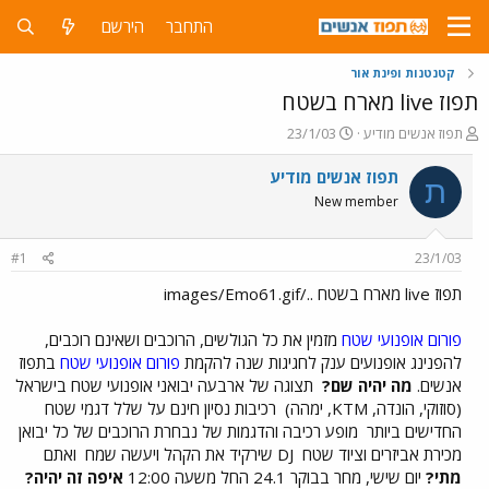
התחבר
הירשם
קטנטנות ופינת אור
תפוז live מארח בשטח
פ
פ
תפוז אנשים מודיע
23/1/03
ו
ו
ת
ר
תפוז אנשים מודיע
ת
ח
ס
New member
ה
ם
נ
ב
ו
ת
#1
23/1/03
ש
א
א
ר
תפוז live מארח בשטח ../images/Emo61.gif
י
ך
פורום אופנועי שטח
מזמין את כל הגולשים, הרוכבים ושאינם רוכבים,
להפנינג אופנועים ענק לחגיגות שנה להקמת
פורום אופנועי שטח
בתפוז
אנשים.
מה יהיה שם?
תצוגה של ארבעה יבואני אופנועי שטח בישראל
(סוזוקי, הונדה, KTM, ימהה)
רכיבות נסיון חינם על שלל דגמי שטח
החדישים ביותר
מופע רכיבה והדגמות של נבחרת הרוכבים של כל יבואן
מכירת אביזרים וציוד שטח
DJ שירקיד את הקהל ויעשה שמח
ואתם
מתי?
יום שישי, מחר בבוקר 24.1 החל משעה 12:00
איפה זה יהיה?