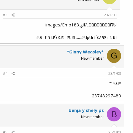
#3
23/1/03
שלוםםםםםםםם../images/Emo183.gif
תתחדשי על הניקניים..... ותמיד מנצלים את תפוז
*Ginny Weasley*
G
New member
#4
23/1/03
*נסיון*
23748297489
benja y shely ps
B
New member
#5
26/1/03