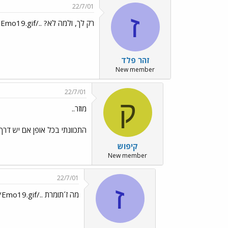
22/7/01
ז
רק לך, ולמה לא? ../images/Emo19.gif
זהר פלד
New member
22/7/01
ק
מוזר..
התכוונתי בכל אופן אם יש דרך לחסוך מש
קיפוש
New member
22/7/01
ז
מה ז´תומרת ../images/Emo35.gif ../images/Emo19.gif