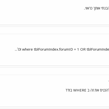
נתי אותך כראוי..
where tblForumIndex.forumID = 1 OR tblForumIn וכו´...
ס את זה ב WHERE בודד