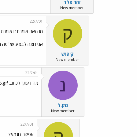
זהר פלד
New member
22/7/01
ק
מה זאת אומרת זו אומרת זו
אני רוצה לבצע שליפה מכמה FORUMID.. השאלה אם אני חייב שאלת E
קיפוש
New member
22/7/01
נ
מה דעתך לכתוב AND ../images/Emo35.gif
נתן.ל
New member
22/7/01
ק
אפשר דוגמא?