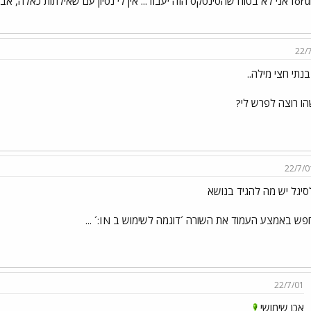
לה, אבל נראה לי שזה די תקין. מקסימום... שואלים את הנוטה...
22/
נתי חצי מילה..
הו רוצה לפרש לי?
22/7/0
סיגל יש מה להגיד בנושא
פש באמצע העמוד את השורה ´דוגמה לשימוש ב IN:´ ...
22/7/01
אכן שימושי