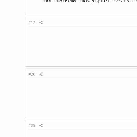
#17
#20
#25