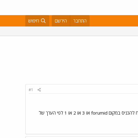
התחבר
הירשם
חיפוש
#1
בכל מקרה.. אם יש לי כזה דבר " where tblForumIndex.forumID="&forumid&_ ב SQL יש סיכוי שאני יצליח להכניס במקום forumid או 3 או 2 או 1 לפי הערך של