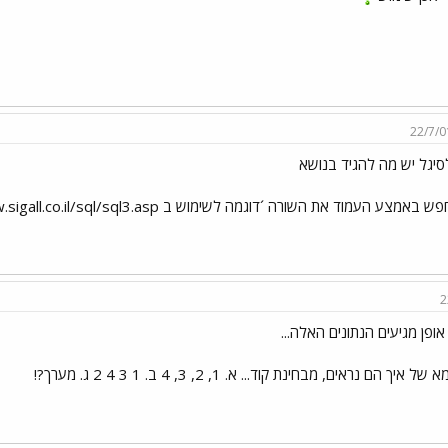
22/7/0
סיגל יש מה להגיד בנושא
ש באמצע העמוד את השורה ´דוגמה לשימוש ב IN:´ ... http://www.sigall.co.il/sql/sql3.asp
2
אופן מגיעים הנתונים האלה...
ל איך הם נראים, מבחינת קוד... א. 1, 2, 3, 4 ב. 1 3 4 2 ג. מערך?!