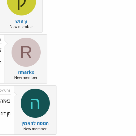
ק
קיפוש
New member
1
R
ל
חפ
rmarko
New member
2/7/01
ה
באיזה 
תן דוגמא ש
הנוטה להאמין
New member