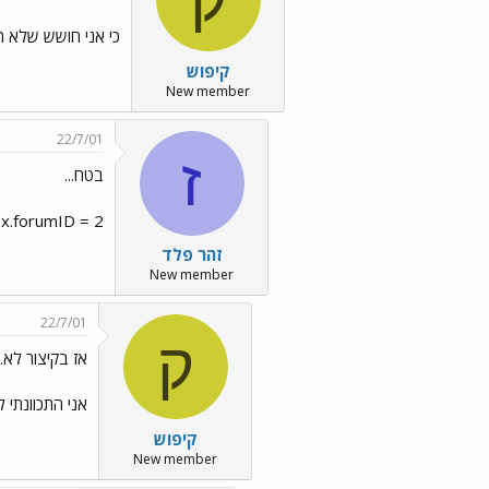
כי אני חושש שלא הב
קיפוש
New member
22/7/01
ז
בטח...
dex.forumID = 2
זהר פלד
New member
22/7/01
ק
אז בקיצור לא..
אני התכוונתי להכני
קיפוש
New member