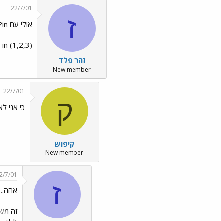
22/7/01
ז
אולי עם in?
where x in (1,2,3) אני לא זוכר את הסינטקס המדויק
זהר פלד
New member
22/7/01
ק
כי אני ל
קיפוש
New member
2/7/01
ז
אהה...