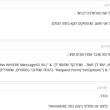
22/
י את הפריוולגיה לבחור ..
 אני חושב שהפסיקים דוקא נחמד מכולם
22/7/0
ז כמו שכבר אמרו טובים ממני...
IN, יעזור לך מאוד... שורת קוד שתעזור לך: ID IN
Request.Form("txtOptio") & ")" בהנחה שמדובר במספרים, שמופרדים בפסיקים.
22/7/01
נהדר..
כלומר IN מחליף ביצוע כמה WHWERE?