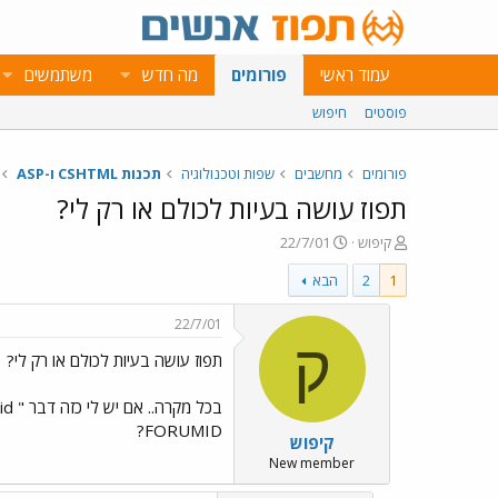
עמוד ראשי
פורומים
מה חדש
משתמשים
פוסטים
חיפוש
פורומים
מחשבים
שפות וטכנולוגיה
תכנות CSHTML ו-ASP
תפוז עושה בעיות לכולם או רק לי?
פ
פ
קיפוש
22/7/01
ו
ו
1
2
הבא
ת
ר
ח
ס
ה
ם
22/7/01
נ
ב
ק
תפוז עושה בעיות לכולם או רק לי?
ו
ת
ש
א
א
ר
י
FORUMID?
קיפוש
ך
New member