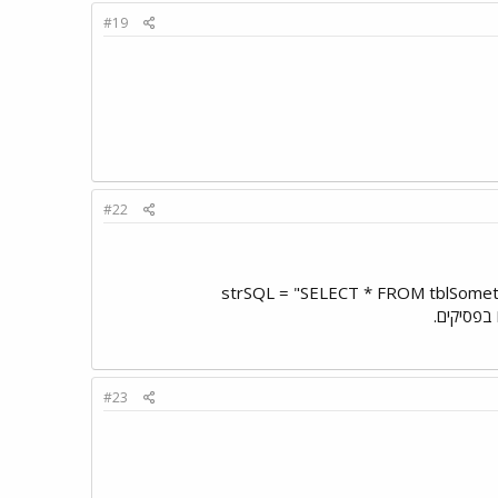
#19
#22
strSQL = "SELECT * FROM tblSomethin WHERE Message (" &
#23