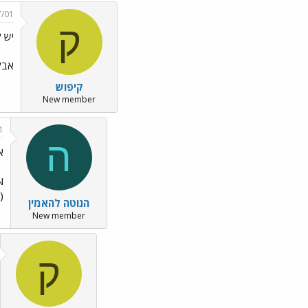
7/01
ק
יש ל
אבל
קיפוש
New member
1
ה
א
ns
הנוטה להאמין
New member
ק