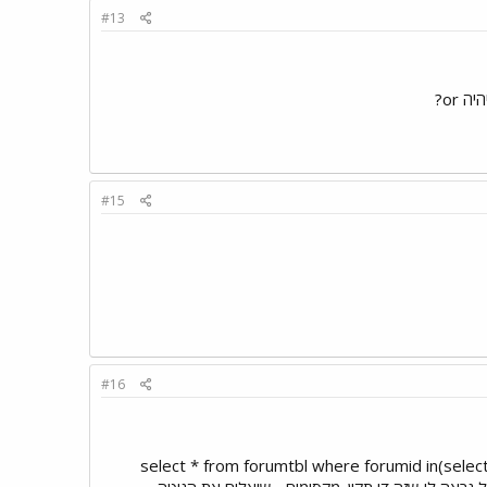
#13
#15
#16
... משהו כזה: select * from forumtbl where forumid in(select distinct forumid from