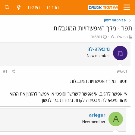
התחבר
הירשם
פלירטוטי לשון
תפוז - מלך האפשרויות המוגבלות
פ
פ
מיכאלה-לה
9/6/01
ו
ו
ת
ר
מיכאלה-לה
מ
ח
ס
New member
ה
ם
נ
ב
ו
ת
#1
9/6/01
ש
א
א
ר
תפוז - מלך האפשרויות המוגבלות
י
ך
אי אפשר להגיב, אי אפשר לשרשר וסופטי אי אפשר להזמין את ההוא
מהזר מיכאללה מבטיחה לקחת בזהירות בלי לנשוך
ariegur
A
New member