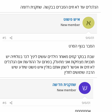
הגלגלים עוד לא זזים הסברים בבקשה. שחקנית רדומה
איש פשוט
א
New member
#5
9/6/01
הסבר בגוף הסרט
שבת בבוקר קמים מאוחר הילדים עושים לינץ` לכר בטלויזיה יש
תוכניות מצחיקות ואני מתעלק בפורום על ההודעות אם הגלגלים
לא זזים אז אפשר לשמן אותם בוזלין איש פשוט שיודע שיש
הרבה שימושים לוזלין
שחקנית חדשה
ש
New member
#6
9/6/01
אממממממ