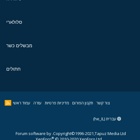
סלולארי
מבשלים כשר
חתולים
צור קשר
תקנון הפורום
מדיניות פרטיות
עזרה
עמוד ראשי
עברית (he_IL)
Forum software by
Copyright©1996-2021,Tapuz Media Ltd.
®
XenForo
© 2010-2020 XenForo Ltd.