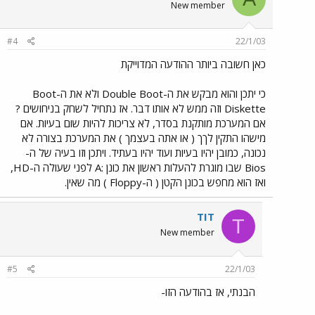
New member
#4
22/1/03
כאן חשובה ביותר ההודעה המדוייקת
כי יתכן והוא מבקש את ה-Double Boot ולא את ה-Boot
Diskette וזה ממש לא אותו דבר. אז נתחיל לשחק בניחושים ?
אם המערכת מותקנת בסדר, לא צריכות להיות שום בעיות. אם
מישהו התקין לךך ( או אתה בעצמך ) את המערכת בצורה לא
נכונה, כמובן יהיו בעיות ועוד יהיו בעתיד. ויתכן וזו בעיה של ה-
Bios שבו מוגרת להעלות ראשון את כונן :A לפני שעולה ה-HD,
ואז הוא מחפש בכונן הקטן ( ה-Floppy ) מה שאין.
TIT
T
New member
#5
22/1/03
הבנתי, אז בהודעה הזו-