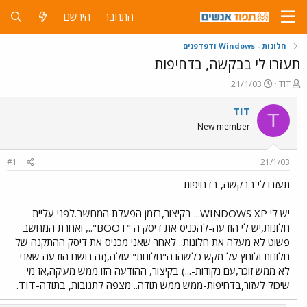
התחבר
הירשם
חלונות - Windows ודפדפנים
תעזרו לי בבקשה, בדחיפות
פ
פ
21/1/03
TIT
ו
ו
ת
ר
TIT
T
ח
ס
New member
ה
ם
נ
ב
ו
ת
#1
21/1/03
ש
א
א
ר
תעזרו לי בבקשה, בדחיפות
י
ך
יש לי WINDOWS XP... בקיצור,בזמן הפעלת המחשב.לפני עליית
חלונות,יש לי הודעה-להכניס את דיסק ה "BOOT".., ואחרת המחשב
פשוט לא מעלה את חלונות.. לאחר שאני מכניס את דיסק ההתקנה של
חלונות ולוחץ על מקש כלשהו ה"חלונות" עולה,(זה רושם הודעה שאני
לא ממש זוכר,עם נקודות-...) בקיצור, ההודעה הזו ממש מעיקה,אז מי
שיכול לעזור,בדחיפות-ממש ממש תודה.. מצפה לתגובות, בתודה-TIT.