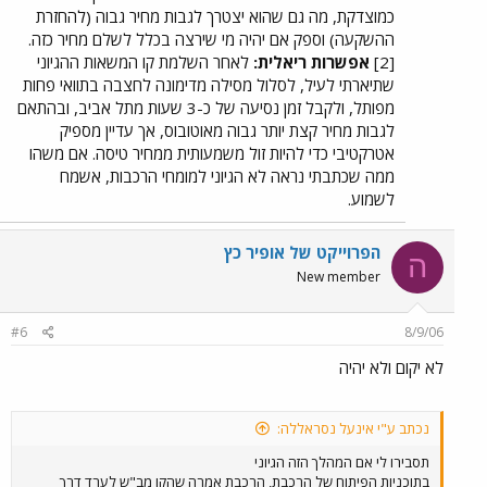
כמוצדקת, מה גם שהוא יצטרך לגבות מחיר גבוה (להחזרת
ההשקעה) וספק אם יהיה מי שירצה בכלל לשלם מחיר כזה.
[2]
אפשרות ריאלית:
לאחר השלמת קו המשאות ההגיוני
שתיארתי לעיל, לסלול מסילה מדימונה לחצבה בתוואי פחות
מפותל, ולקבל זמן נסיעה של כ-3 שעות מתל אביב, ובהתאם
לגבות מחיר קצת יותר גבוה מאוטובוס, אך עדיין מספיק
אטרקטיבי כדי להיות זול משמעותית ממחיר טיסה. אם משהו
ממה שכתבתי נראה לא הגיוני למומחי הרכבות, אשמח
לשמוע.
הפרוייקט של אופיר כץ
ה
New member
#6
8/9/06
לא יקום ולא יהיה
נכתב ע"י אינעל נסראללה:
תסבירו לי אם המהלך הזה הגיוני
בתוכניות הפיתוח של הרכבת, הרכבת אמרה שהקו מב"ש לערד דרך