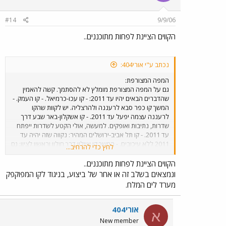
#14
9/9/06
הקווים הציינת לפחות מתוכננים..
נכתב ע"י אורי404:
המפה המצורפת:
גם על המפה המצורפת מומלץ לא להסתמך. קשה להאמין
שהדברים הבאים יהיו עד 2011: - קו עכו-כרמיאל. - קו העמק. -
המשך קו כפר סבא לרעננה ולהרצליה. יש לקוות שהקו
לרעננה עצמה יפעל עד 2011. - קו אשקלון-באר שבע דרך
שדרות, נתיבות ואופקים. למעשה, אולי הקטע לשדרות ייפתח
עד 2011. - קו תל אביב-ירושלים המהיר: נקווה שזה יהיה עד
2011 ללא עיכובים. - המשך קו איילון דרך חולון וראשון לציון: גם
לחץ כדי להרחיב...
פה יש לקוות שזה אכן יהיה עד 2001. את קו רעננה ציינתי
לעיל. השאלה שלי היא האם ידוע היכן יהיו תחנות הרכבת
הקווים הציינת לפחות מתוכננים..
העתידות לבוא: רעננה מרכז ורעננה מערב?
ונמצאים בשלב זה או אחר של ביצוע, בניגוד לקו המפוקפק
מערד לים המלח.
אורי404
א
New member