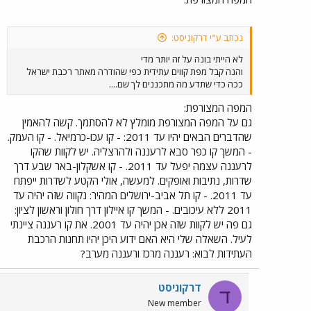
נכתב ע"י דרקוניסט:
לא הייתי בונה על זה יותר מדי
והנה קבל מפת קווים עתידית כפי שהודרה מאתר רכבת ישראל
ככה כדי שתדע מה מתכננים לך שם....
המפה המצורפת:
גם על המפה המצורפת מומלץ לא להסתמך. קשה להאמין
שהדברים הבאים יהיו עד 2011: - קו עכו-כרמיאל. - קו העמק.
- המשך קו כפר סבא לרעננה ולהרצליה. יש לקוות שהקו
לרעננה עצמה יפעל עד 2011. - קו אשקלון-באר שבע דרך
שדרות, נתיבות ואופקים. למעשה, אולי הקטע לשדרות ייפתח
עד 2011. - קו תל אביב-ירושלים המהיר: נקווה שזה יהיה עד
2011 ללא עיכובים. - המשך קו איילון דרך חולון וראשון לציון:
גם פה יש לקוות שזה אכן יהיה עד 2001. את קו רעננה ציינתי
לעיל. השאלה שלי היא האם ידוע היכן יהיו תחנות הרכבת
העתידות לבוא: רעננה מרכז ורעננה מערב?
דרקוניסט
ד
New member