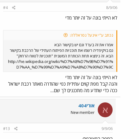
#4
8/9/06
לא הייתי בונה על זה יותר מדי
נכתב ע"י אינעל נסראללה:
אמרו את זה בערד וגם יש בקישור הבא
גם בויקיפדיה רשמו את תוכניות הפיתוח העתידי של הרכבת בקישור
הבא. זה נימצא תחת הכותרת המשנית "תוכניות לטווח הרחוק"
http://he.wikipedia.org/wiki/%D7%A8%D7%9B%D7%91%
D7%AA_%D7%99%D7%A9%D7%A8%D7%90%D7%9C
לא הייתי בונה על זה יותר מדי
והנה קבל מפת קווים עתידית כפי שהודרה מאתר רכבת ישראל
ככה כדי שתדע מה מתכננים לך שם....
אורי404
א
New member
#13
9/9/06
המפה המצורפת: