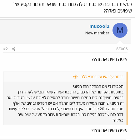
לעשות דבר כזה שרכבת רגילה כמו רכבת ישראל תעבור בקטע של
שיפועים כאלה?
mucool2
M
New member
#2
8/9/06
איפה ראית את זה??
נכתב ע"י אינעל נסראללה:
תסבירו לי אם המהלך הזה הגיוני
בתוכניות הפיתוח של הרכבת, הרכבת אמרה שהקו מב"ש לערד דרך
נבטים ימשיך גם לים המלח ומישם יחובר למסילה לאילת עכשיו תגידו לי אם
זה הגיוני שיחברו מסילה מערד לים המלח אם יש הפרש גבהים של אלף
מטר גובה ב 20 קילומטר. איך הם חשבו על דבר כזה? אפשר בכלל לעשות
דבר כזה שרכבת רגילה כמו רכבת ישראל תעבור בקטע של שיפועים
כאלה?
איפה ראית את זה??