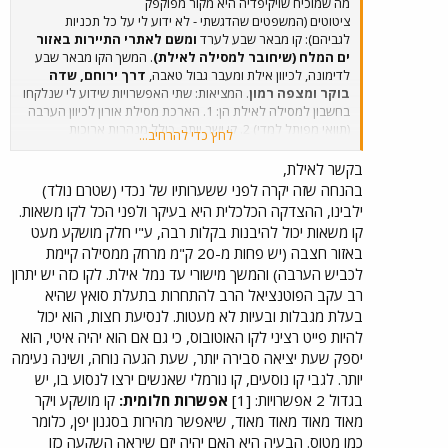
מה שמוכיח שויקיפדיה היא מקור מפוקפק
ציטוטים (המשפטים שהדגשתי - לא ידוע לי על כל תכניות
לגביהם): קו מבאר שבע לערד
ומשם לאתרי התיירות באזור
ים המלח (שיחובר למסילה לאילת)
. המשך הקו מבאר שבע
לדימונה, לכיוון אילת ומעבר גבול טאבה,
דרך ירוחם, שדה
בוקר ומצפה רמון
. המציאות: שתי האפשרויות שידוע לי שנלקחו
בחשבון למסילה לאילת הן: 1. הארכת מסילת אורון לכיוון הערבה
(תוואי מפותל למדי) 2. קו ישר יותר, כולל מנהרות ארוכות
לחץ כדי להרחיב...
וגשרי-ענק, בין דימונה לאזור צומת הערבה. יש תוכנית לחבר בין
אילת וים המלח (לרכבות פוספטים), לא לחיבור לערד. ידוע לי גם
בקשר לאילת,
על תוכנית לחיבור ירוחם (שלוחה די קצרה מדימונה), ואני מוכן
בהנחה שזה יקרה לפני ששערותיו של נכדי (שטרם נולד)
לקבל גם מסילה עד מצפה רמון כתכנית לטווח ארוך (מאוד), אבל
ילבינו, ההצדקה הכלכלית היא בעיקר ולפני הכל לקו משאות.
נראה לי מאוד לא סביר שמסילה כזאת תמשיך עד אילת. אותו
קו משאות יכול להיבנות בקלות רבה, ע"י חלק מושקע מעט
כנ"ל לגבי ערד-ים המלח (מהסיבה שציינת - שיפוע חד מדי).
יש
באזור חצבה (יש פחות מ-20 ק"מ מרחק ממסילה קיימת
עוד כמה אי-דיוקים בערך הזה, וכל הסעיף "תוכניות
לכביש הערבה) והמשך מישורי עד נמל אילת. לקו כזה יש יתרון
לטווח הרחוק" נראה כמו ערבוב בין תוכניות קיימות
לכאלה שהן לא יותר מפנטזיה.
רב עקב הפוטנציאל הרב להתחרות בתעלת סואץ שהיא
בעלת מגבלות ובעיות לא מעטות. לנסיעת חצות, הוא יכול
להיות פייט רציני לקו האוטובוס, כי גם אם הוא יהיה איטי, הוא
יספק שעת יציאה סבירה יותר, שעת הגעה נוחה, ושינה נעימה
יותר. לגבי קו נוסעים, קו נורמלי שאנשים ירצו לנסוע בו, יש
בגדול 2 אפשרויות: [1]
אפשרות חלומית:
קו מושקע ויקר
מאוד מאוד מאוד מאוד, שיאפשר מהירות בסגנון יפן, כלומר
כמו מטוס. הבעיה היא האם יהיה יזם שיראה השקעה כזו