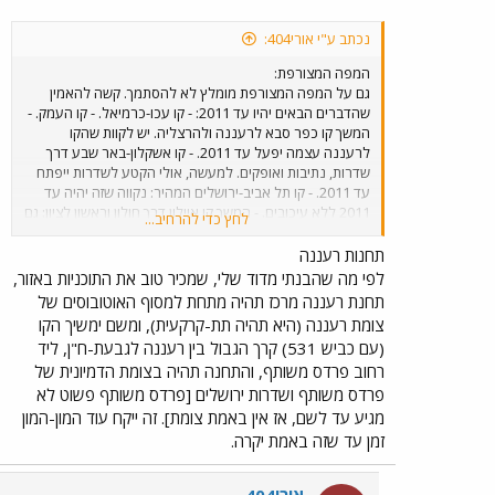
נכתב ע"י אורי404:
המפה המצורפת:
גם על המפה המצורפת מומלץ לא להסתמך. קשה להאמין
שהדברים הבאים יהיו עד 2011: - קו עכו-כרמיאל. - קו העמק. -
המשך קו כפר סבא לרעננה ולהרצליה. יש לקוות שהקו
לרעננה עצמה יפעל עד 2011. - קו אשקלון-באר שבע דרך
שדרות, נתיבות ואופקים. למעשה, אולי הקטע לשדרות ייפתח
עד 2011. - קו תל אביב-ירושלים המהיר: נקווה שזה יהיה עד
2011 ללא עיכובים. - המשך קו איילון דרך חולון וראשון לציון: גם
לחץ כדי להרחיב...
פה יש לקוות שזה אכן יהיה עד 2001. את קו רעננה ציינתי
לעיל. השאלה שלי היא האם ידוע היכן יהיו תחנות הרכבת
תחנות רעננה
העתידות לבוא: רעננה מרכז ורעננה מערב?
לפי מה שהבנתי מדוד שלי, שמכיר טוב את התוכניות באזור,
תחנת רעננה מרכז תהיה מתחת למסוף האוטובוסים של
צומת רעננה (היא תהיה תת-קרקעית), ומשם ימשיך הקו
(עם כביש 531) קרך הגבול בין רעננה לגבעת-ח"ן, ליד
רחוב פרדס משותף, והתחנה תהיה בצומת הדמיונית של
פרדס משותף ושדרות ירושלים [פרדס משותף פשוט לא
מגיע עד לשם, אז אין באמת צומת]. זה ייקח עוד המון-המון
זמן עד שזה באמת יקרה.