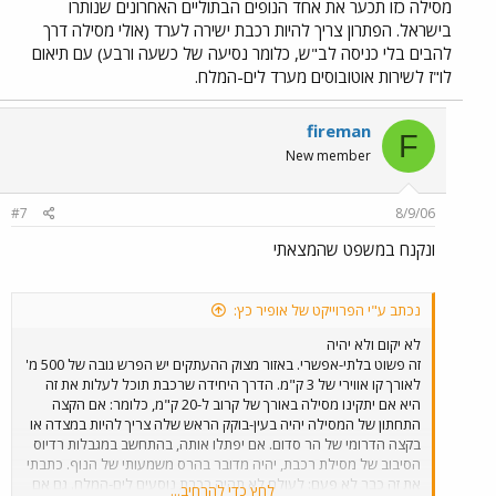
מסילה כזו תכער את אחד הנופים הבתוליים האחרונים שנותרו
בישראל. הפתרון צריך להיות רכבת ישירה לערד (אולי מסילה דרך
להבים בלי כניסה לב"ש, כלומר נסיעה של כשעה ורבע) עם תיאום
לו"ז לשירות אוטובוסים מערד לים-המלח.
fireman
F
New member
#7
8/9/06
ונקנח במשפט שהמצאתי
נכתב ע"י הפרוייקט של אופיר כץ:
לא יקום ולא יהיה
זה פשוט בלתי-אפשרי. באזור מצוק ההעתקים יש הפרש גובה של 500 מ'
לאורך קו אווירי של 3 ק"מ. הדרך היחידה שרכבת תוכל לעלות את זה
היא אם יתקינו מסילה באורך של קרוב ל-20 ק"מ, כלומר: אם הקצה
התחתון של המסילה יהיה בעין-בוקק הראש שלה צריך להיות במצדה או
בקצה הדרומי של הר סדום. אם יפתלו אותה, בהתחשב במגבלות רדיוס
הסיבוב של מסילת רכבת, יהיה מדובר בהרס משמעותי של הנוף. כתבתי
את זה כבר לא פעם: לעולם לא תהיה רכבת נוסעים לים-המלח. גם אם
לחץ כדי להרחיב...