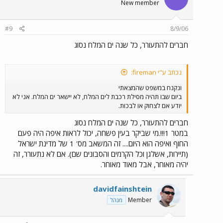
New member
#9
8/9/06
חברים להתעורר, כל שנה ים המלח נסוג
נכתב ע"י fireman:
ונקנח במשפט שהמצאתי
ביום שבו תהיה מסילת רכבת לים המלח, לא יישאר ים המלח. אני לא
יודע אם לצחוק או לבכות.
חברים להתעורר, כל שנה ים המלח נסוג
במטר 1!!!.מי שביקר בעין פשחה, יכול לראות איפה היה פעם
החוף ואיפה הוא היום.... זה המשאב מס' 1 של מדינת ישראל
(תיירות, אשלגן וכל הקרמים והסבונים שם). אם לא נתעורר, זה
יהיה מאוחר, אבל מאוד מאוחר.
davidfainshtein
Member
מנהל