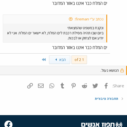
ים המלח כבר איננו באזור המדובר
נכתב ע"י fireman:
ונקנח במשפט שהמצאתי
ביום שבו תהיה מסילת רכבת לים המלח, לא יישאר ים המלח. אני לא
יודע אם לצחוק או לבכות.
ים המלח כבר איננו באזור המדובר
Last
1 of 2
הבא
הנושא נעול.
פייסבוק
Twitter
Reddit
Pinterest
Tumblr
WhatsApp
דואר אלקטרוני
הוסף קישור
Share:
תחבורה ציבורית