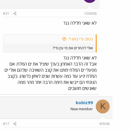
#31
10/9/06
לא שאני חלילה נגד
נכתב ע"י בועז ל:
אולי להחרים את מי עין גדי?
לא שאני חלילה נגד
אבל זה הדבר האחרון בערך שיציל את ים המלח. אם
מפעלי ים המלח ימתנו את קצב השאיבה שלהם אולי ים
המלח יגיע עוד כמה עשרות שנים לאיזון כלשהו. בקצב
הנוכחי הם ייבשו את הימה הרבה יותר מהר ממה
שאנשים חושבים.
kobiz99
K
New member
#17
9/9/06