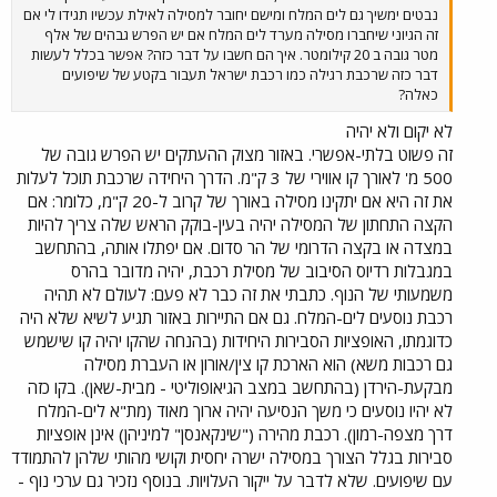
נבטים ימשיך גם לים המלח ומישם יחובר למסילה לאילת עכשיו תגידו לי אם
זה הגיוני שיחברו מסילה מערד לים המלח אם יש הפרש גבהים של אלף
מטר גובה ב 20 קילומטר. איך הם חשבו על דבר כזה? אפשר בכלל לעשות
דבר כזה שרכבת רגילה כמו רכבת ישראל תעבור בקטע של שיפועים
כאלה?
לא יקום ולא יהיה
זה פשוט בלתי-אפשרי. באזור מצוק ההעתקים יש הפרש גובה של
500 מ' לאורך קו אווירי של 3 ק"מ. הדרך היחידה שרכבת תוכל לעלות
את זה היא אם יתקינו מסילה באורך של קרוב ל-20 ק"מ, כלומר: אם
הקצה התחתון של המסילה יהיה בעין-בוקק הראש שלה צריך להיות
במצדה או בקצה הדרומי של הר סדום. אם יפתלו אותה, בהתחשב
במגבלות רדיוס הסיבוב של מסילת רכבת, יהיה מדובר בהרס
משמעותי של הנוף. כתבתי את זה כבר לא פעם: לעולם לא תהיה
רכבת נוסעים לים-המלח. גם אם התיירות באזור תגיע לשיא שלא היה
כדוגמתו, האופציות הסבירות היחידות (בהנחה שהקו יהיה קו שישמש
גם רכבות משא) הוא הארכת קו צין/אורון או העברת מסילה
מבקעת-הירדן (בהתחשב במצב הגיאופוליטי - מבית-שאן). בקו כזה
לא יהיו נוסעים כי משך הנסיעה יהיה ארוך מאוד (מת"א לים-המלח
דרך מצפה-רמון). רכבת מהירה ("שינקאנסן" למיניהן) אינן אופציות
סבירות בגלל הצורך במסילה ישרה יחסית וקושי מהותי שלהן להתמודד
עם שיפועים. שלא לדבר על ייקור העלויות. בנוסף נזכיר גם ערכי נוף -