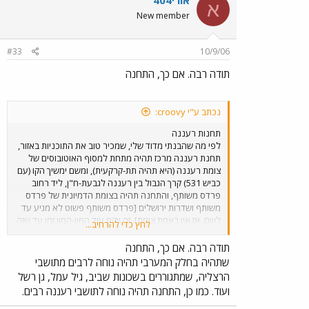
אורי404
א
New member
#33
10/9/06
תודה רבה. אם כך, התחנה
נכתב ע"י croovy:
תחנות רעננה
לפי מה שהבנתי מדוד שלי, שמכיר טוב את התוכניות באזור,
תחנת רעננה מרכז תהיה מתחת למסוף האוטובוסים של
צומת רעננה (היא תהיה תת-קרקעית), ומשם ימשיך הקו (עם
כביש 531) קרך הגבול בין רעננה לגבעת-ח"ן, ליד רחוב
פרדס משותף, והתחנה תהיה בצומת הדמיונית של פרדס
משותף ושדרות ירושלים [פרדס משותף פשוט לא מגיע עד
לשם, אז אין באמת צומת]. זה ייקח עוד המון-המון זמן עד שזה
לחץ כדי להרחיב...
באמת יקרה.
תודה רבה. אם כך, התחנה
שתהיה בחלק המערבי תהיה נוחה לרבים מתושבי
הרצליה, שמתגוררים בשכונות שביב, גיל עמל, גן רשל
ועוד. כמו כן, התחנה תהיה נוחה לתושבי רעננה רבים.