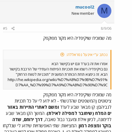
mucool2
M
New member
#5
8/9/06
מה שמוכיח שויקיפדיה היא מקור מפוקפק
נכתב ע"י אינעל נסראללה:
אמרו את זה בערד וגם יש בקישור הבא
גם בויקיפדיה רשמו את תוכניות הפיתוח העתידי של הרכבת בקישור
הבא. זה נימצא תחת הכותרת המשנית "תוכניות לטווח הרחוק"
http://he.wikipedia.org/wiki/%D7%A8%D7%9B%D7%91%
D7%AA_%D7%99%D7%A9%D7%A8%D7%90%D7%9C
מה שמוכיח שויקיפדיה היא מקור מפוקפק
ציטוטים (המשפטים שהדגשתי - לא ידוע לי על כל תכניות
לגביהם): קו מבאר שבע לערד
ומשם לאתרי התיירות באזור
ים המלח (שיחובר למסילה לאילת)
. המשך הקו מבאר שבע
לדימונה, לכיוון אילת ומעבר גבול טאבה,
דרך ירוחם, שדה
בוקר ומצפה רמון
. המציאות: שתי האפשרויות שידוע לי שנלקחו
בחשבון למסילה לאילת הן: 1. הארכת מסילת אורון לכיוון הערבה