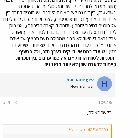
(תוואי מפותל למדי) 2. קו ישר יותר, כולל מנהרות ארוכות
וגשרי-ענק, בין דימונה לאזור צומת הערבה. יש תוכנית לחבר בין
אילת וים המלח (לרכבות פוספטים), לא לחיבור לערד. ידוע לי גם
על תוכנית לחיבור ירוחם (שלוחה די קצרה מדימונה), ואני מוכן
לקבל גם מסילה עד מצפה רמון כתכנית לטווח ארוך (מאוד),
אבל נראה לי מאוד לא סביר שמסילה כזאת תמשיך עד אילת.
אותו כנ"ל לגבי ערד-ים המלח (מהסיבה שציינת - שיפוע חד
מדי).
יש עוד כמה אי-דיוקים בערך הזה, וכל הסעיף
"תוכניות לטווח הרחוק" נראה כמו ערבוב בין תוכניות
קיימות לכאלה שהן לא יותר מפנטזיה.
harhanegev
H
New member
#29
10/9/06
בקשר לאילת,
נכתב ע"י mucool2: