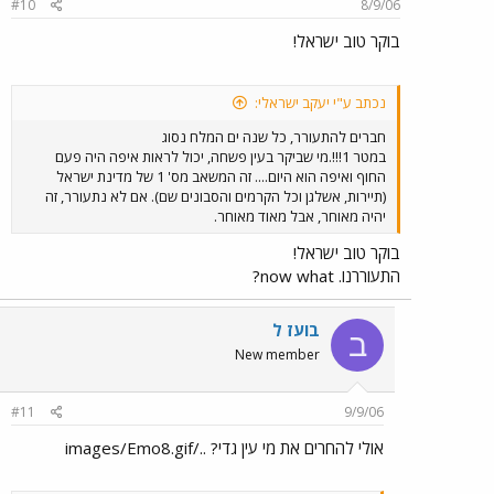
#10
8/9/06
בוקר טוב ישראל!
נכתב ע"י יעקב ישראלי:
חברים להתעורר, כל שנה ים המלח נסוג
במטר 1!!!.מי שביקר בעין פשחה, יכול לראות איפה היה פעם
החוף ואיפה הוא היום.... זה המשאב מס' 1 של מדינת ישראל
(תיירות, אשלגן וכל הקרמים והסבונים שם). אם לא נתעורר, זה
יהיה מאוחר, אבל מאוד מאוחר.
בוקר טוב ישראל!
התעוררנו. now what?
בועז ל
ב
New member
#11
9/9/06
אולי להחרים את מי עין גדי? ../images/Emo8.gif