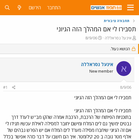
התחבר
הירשם
תחבורה ציבורית
תסבירו לי אם המהלך הזה הגיוני
פ
פ
אינעל נסראללה
8/9/06
ו
ו
ת
הנושא נעול.
ר
ח
ס
ה
ם
אינעל נסראללה
נ
ב
א
ו
ת
New member
ש
א
א
ר
#1
8/9/06
י
ך
תסבירו לי אם המהלך הזה הגיוני
תסבירו לי אם המהלך הזה הגיוני
בתוכניות הפיתוח של הרכבת, הרכבת אמרה שהקו מב"ש לערד דרך
נבטים ימשיך גם לים המלח ומישם יחובר למסילה לאילת עכשיו תגידו לי
אם זה הגיוני שיחברו מסילה מערד לים המלח אם יש הפרש גבהים של
אלף מטר גובה ב 20 קילומטר. איך הם חשבו על דבר כזה? אפשר בכלל