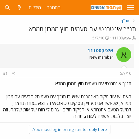
התחבר
הירשם
תנ``ך
תנ"ך אינטרנטי עם טעמים חוץ ממכון ממרא
פ
פ
איציק11100
5/7/10
ו
ו
ת
ר
איציק11100
א
ח
ס
New member
ה
ם
נ
ב
ו
ת
#1
5/7/10
ש
א
א
ר
תנ"ך אינטרנטי עם טעמים חוץ ממכון ממרא
י
ך
האם יש עוד מקור באינטרנט שיש בו תנ"ך עם טעמים? הבעיה עם מכון
ממרא, שכאשר אני מעתיק פסוקים לWORD זה יוצא בצורה נוראה,
למשל הטעם אתנחתא או הניקוד חולם יוצרים לי רווח של אות שלמה, וזה
יוצר בלבול. אשמח לעזרה, תודה
You must log in or register to reply here.