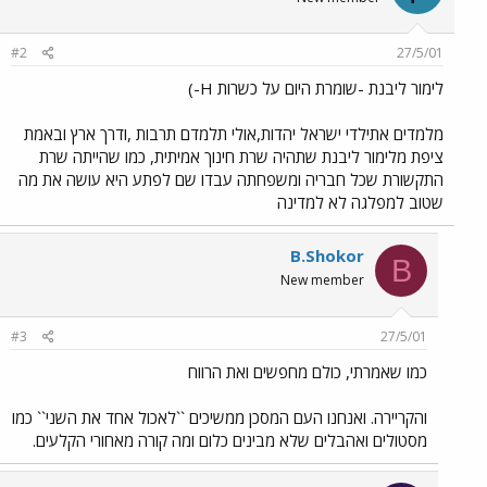
#2
27/5/01
לימור ליבנת -שומרת היום על כשרות H-)
מלמדים אתילדי ישראל יהדות,אולי תלמדם תרבות ,ודרך ארץ ובאמת
ציפת מלימור ליבנת שתהיה שרת חינוך אמיתית, כמו שהייתה שרת
התקשורת שכל חבריה ומשפחתה עבדו שם לפתע היא עושה את מה
שטוב למפלגה לא למדינה
B.Shokor
B
New member
#3
27/5/01
כמו שאמרתי, כולם מחפשים ואת הרווח
והקריירה. ואנחנו העם המסכן ממשיכים ``לאכול אחד את השני`` כמו
מסטולים ואהבלים שלא מבינים כלום ומה קורה מאחורי הקלעים.