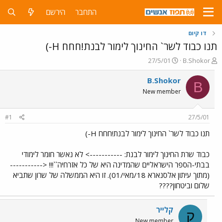
התחבר
הירשם
דו קיום
תנו כבוד לשר` החינוך לימור לבנת!חחח H-)
פ
פ
27/5/01
B.Shokor
ו
ו
ת
ר
B.Shokor
B
ח
ס
New member
ה
ם
נ
ב
ו
ת
#1
27/5/01
ש
א
א
ר
תנו כבוד לשר` החינוך לימור לבנת!חחח H-)
י
ך
כבוד שרת החינוך לימור לבנת: -----------> לא נאשר חומר לימודי
בבתי-הספר הישראליים שהמדינה היא של כל אזרחיה``!!! <-----------
(מתוך עיתון אלסנארא 18/מאי/01). זו היא הממשלה של שרון שתביא
שלום וביטחון????
קלייר
ק
New member