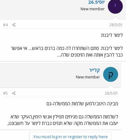
יוסי26.5
י
New member
#4
28/5/01
לימור ליבנת
לימור ליבנת. סתם השתחררו לה כמה ברגים בראש.... אי אפשר
כבר להבין אותה ואת הזיגזגים שלה....
קלייר
ק
New member
#5
28/5/01
מבינה היטב/למען שלמות הממשלה-גם
לשלמות הממשלה גם מניחים תפילין אנשי הימין,העיקר שלא
יעזבו את הממשלה מקוה שלא תגזים גברת לימור על חשבוננו,
You must log in or register to reply here.