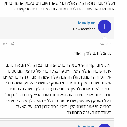
יועיל לעובדת ולא רק לה אלא גם לשאר העובדים בעסק אז מה בדיוק
הרוחנו?! האם שוב כהרגלכם דמגוגיה והוצאת דברים מהקשרם?
iceviper
I
New member
#7
24/1/03
נו,הצלחתם לסקרן אותי.
הלכתי ובדקתי וראיתי במה דברים אמורים. ובצדק לא הביא הכותב
את תשובתו המלאה של ח"כ פריצקי. דבריו של פריצקי מבוססים
על הפחדה דמגוגית זולה,ההגנה על האשה העובדת זה דבר שקיים
עשרות שנים בארץ ומספר בתי העסק שחשש להעסיק אשה בגלל
הסיכוי לאבד אותה למשך 3 חודשים (נדמה לי) בשנה זה מספר
זעיר ביותר. אבל הויכוח הזה הוא חסר טעם: פריצקי מנסה להגן על
בעל העסק (שהעסק שלו יתמוטט בגלל שהוא שלך אשה לטיפולי
הפרייה-מי אמר דמגוגיה?) וביילין ניסה להגן להגן על האשה
העובדת.זו השורה התחתונה.
iceviper