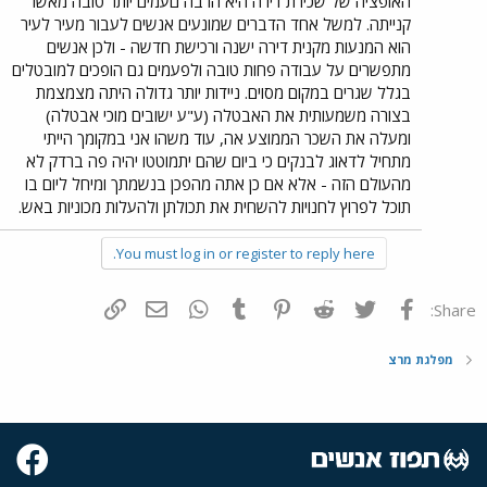
האופציה של שכירת דירה היא הרבה םעמים יותר טובה מאשר
קנייתה. למשל אחד הדברים שמונעים אנשים לעבור מעיר לעיר
הוא המנעות מקנית דירה ישנה ורכישת חדשה - ולכן אנשים
מתפשרים על עבודה פחות טובה ולפעמים גם הופכים למובטלים
בגלל שגרים במקום מסוים. ניידות יותר גדולה היתה מצמצמת
בצורה משמעותית את האבטלה (ע"ע ישובים מוכי אבטלה)
ומעלה את השכר הממוצע אה, עוד משהו אני במקומך הייתי
מתחיל לדאוג לבנקים כי ביום שהם יתמוטטו יהיה פה ברדק לא
מהעולם הזה - אלא אם כן אתה מהפכן בנשמתך ומיחל ליום בו
תוכל לפרוץ לחנויות להשחית את תכולתן ולהעלות מכוניות באש.
You must log in or register to reply here.
פייסבוק
Twitter
Reddit
Pinterest
Tumblr
WhatsApp
דואר אלקטרוני
הוסף קישור
Share:
מפלגת מרצ