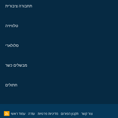
תחבורה ציבורית
טלוויזיה
סלולארי
מבשלים כשר
חתולים
צור קשר
תקנון הפורום
מדיניות פרטיות
עזרה
עמוד ראשי