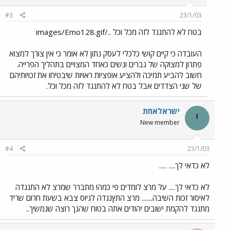
#3
23/1/03
בטח לא להתנגד לזה מכל וכל ../images/Emo128.gif
העובדה כי קיים קושי כלכלי לעסק נתון לא אומר כי אין צורך למצוא
פתרון למצוקה של גברים ונשים כאחד המצויים בתהליך הפרייה.
חשוב להביע תמיכה ולהציע אופציות ראויות שיבטיחו את זכויותיהם
של שני הצדדים אבל בטח לא להתנגד לזה מכל וכל.
ישראלאחת
י
New member
#4
23/1/03
לא כדאי לך.... .....
לא כדאי לך.... על מרצ לומדים פי כמה! מתברר שמרצ לא התנגדה
לאיסור זכות השיבה....... מרצ התץנגדה לגיוס צבא בשעת חרום שריד
מתנגד להקמת ישובים יהודים אתה בטוח שהנך רוצה שנמשיך..