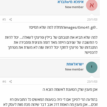
איפכא מיoתברא
א
New member
#5
23/1/03
../images/Emo41.gifהתחלת למה שלא תסיים?
למה שלא תביא את תגובתם של ביילין ופריצקי לשאלה.... יכול להיות
כי התשובה של שניהם הייתה מאד דומה והגיונית ומסבירה את
התנגדותו של פריצקי לחוק? יכול להיות שזה לא משרת את מטרתך
להכפיש?
ישראלאחת
י
New member
#6
23/1/03
אכן מענין שרק הטוענת לאשמה הובא ה
בהודעה הרי לפיכך אם די היה בטענות המאשים כל התובעים היו
זוכים.... אכן מענין מה האמת דרכ אגב דבר שיהוה מכת מוות לעסק לא