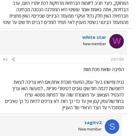
המחוקק, כיצד תגיב ליוזמות חברתיות מרחיקות לכת יותר? היום, ערב
הבחירות, אתה באמת אומר ששינוי היא המפלגה הנכונה מבחינה
חברתית? האין חלק גדול ועיקרי ממעמד הביניים שכירים? האין מחצית
מהמעמד הבינוני נשים? מעניין לא? תמיד לומדים דברים חדשים על שינוי
white star
W
New member
#2
23/1/03
הסיבה שזאת מכת מוות
נניח ומישהו בעל עסק המעסי מוכרת אחת.אם היא צריכה לצאת
לחופשת לכמה חודשים טובים לטיפולי פוריות , למעשה הוא צריך
להכפיל הוצאוצ על משכורת שזה עוד לפחות 4000 ש"ח
בחודשולעסק קטן אין עד כדי כך רווח. לא צריכים להיות כל כך נאיביים
תסתכל\י על הצד הראלי של העניין
sagitv2
S
New member