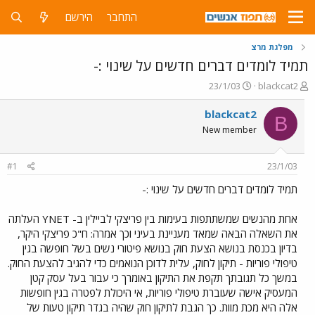
התחבר
הירשם
מפלגת מרצ
תמיד לומדים דברים חדשים על שינוי :-
פ
פ
23/1/03
blackcat2
ו
ו
ת
ר
blackcat2
B
ח
ס
New member
ה
ם
נ
ב
ו
ת
#1
23/1/03
ש
א
א
ר
תמיד לומדים דברים חדשים על שינוי :-
י
ך
אחת מהנשים שמשתתפות בעימות בין פריצקי לביילין ב- YNET העלתה
את השאלה הבאה שמאד מעניינת בעיני וכך אמרה: ח"כ פריצקי היקר,
בדיון בכנסת בנושא הצעת חוק בנושא פיטורי נשים בשל חופשה בגין
טיפולי פוריות - תיקון לחוק, עלית לדוכן הנואמים כדי להגיב להצעת החוק.
במשך כל תגובתך תקפת את התיקון באומרך כי עבור בעל עסק קטן
המעסיק אישה שעוברת טיפולי פוריות, אי היכולת לפטרה בגין חופשות
אלה היא מכת מוות. כך הגבת לתיקון חוק שהיה בגדר תיקון טעות של