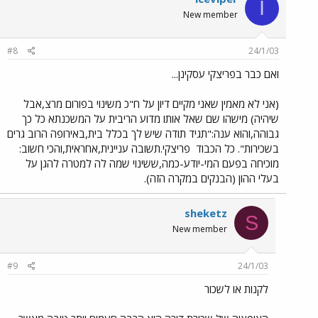
I
New member
#8
24/1/03
ואם כבר בפריצקי עסקינן...
(אני לא מאמין שאני מקיים דיון על ח"כ משינוי בפורום מרצ,אבל
שיהיה) מישהו שם שאל אותו מדוע הריבית על המשכנתא כל כך
גבוהה,והוא ענה:"תגיד תודה שיש לך בכלל בית,באירופה הרוב גרים
בשכירות". כל הכבוד
פריצקי.תשובה עניינית,אחראית,והכי חשוב:
מוכיחה בפעם המי-יודע-כמה,ששינוי שמה לה למטרה להגן על
בעלי ההון (הבנקים במקרה הזה).
sheketz
S
New member
#9
24/1/03
לקנות או לשכור